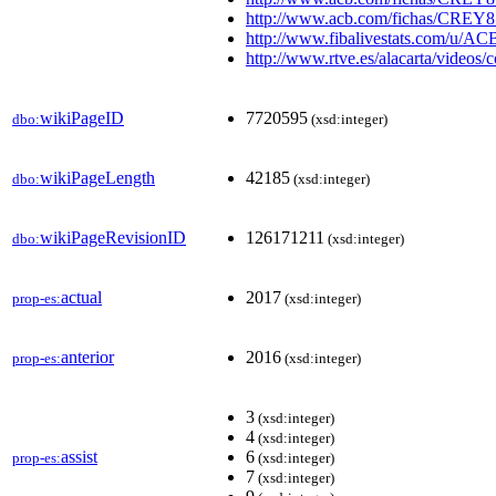
http://www.acb.com/fichas/CREY
http://www.fibalivestats.com/u/A
http://www.rtve.es/alacarta/videos/
wikiPageID
7720595
dbo:
(xsd:integer)
wikiPageLength
42185
dbo:
(xsd:integer)
wikiPageRevisionID
126171211
dbo:
(xsd:integer)
actual
2017
prop-es:
(xsd:integer)
anterior
2016
prop-es:
(xsd:integer)
3
(xsd:integer)
4
(xsd:integer)
assist
6
prop-es:
(xsd:integer)
7
(xsd:integer)