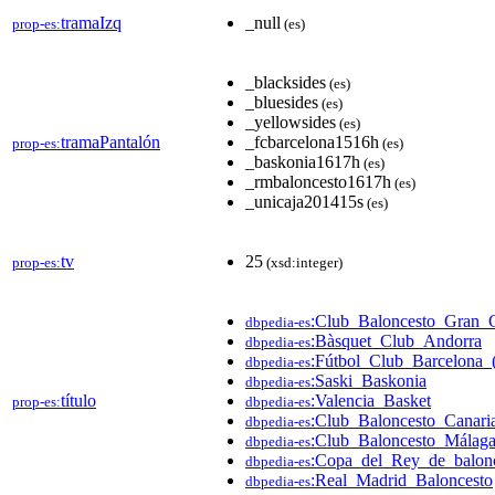
tramaIzq
_null
prop-es:
(es)
_blacksides
(es)
_bluesides
(es)
_yellowsides
(es)
tramaPantalón
_fcbarcelona1516h
prop-es:
(es)
_baskonia1617h
(es)
_rmbaloncesto1617h
(es)
_unicaja201415s
(es)
tv
25
prop-es:
(xsd:integer)
:Club_Baloncesto_Gran_C
dbpedia-es
:Bàsquet_Club_Andorra
dbpedia-es
:Fútbol_Club_Barcelona_(
dbpedia-es
:Saski_Baskonia
dbpedia-es
título
:Valencia_Basket
prop-es:
dbpedia-es
:Club_Baloncesto_Canari
dbpedia-es
:Club_Baloncesto_Málag
dbpedia-es
:Copa_del_Rey_de_balon
dbpedia-es
:Real_Madrid_Baloncesto
dbpedia-es