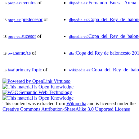
is
eventos
of
:Fernando_Buesa_Arena
prop-es:
dbpedia-es
is
predecesor
of
:Copa_del_Rey_de_balon
prop-es:
dbpedia-es
is
sucesor
of
:Copa_del_Rey_de_balon
prop-es:
dbpedia-es
is
sameAs
of
:Copa del Rey de baloncesto 20
owl:
dbr
is
primaryTopic
of
:Copa_del_Rey_de_balo
foaf:
wikipedia-es
This content was extracted from
Wikipedia
and is licensed under the
Creative Commons Attribution-ShareAlike 3.0 Unported License