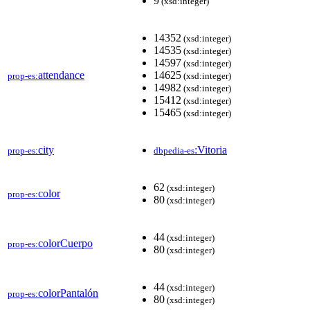
9
(xsd:integer)
14352
(xsd:integer)
14535
(xsd:integer)
14597
(xsd:integer)
attendance
14625
prop-es:
(xsd:integer)
14982
(xsd:integer)
15412
(xsd:integer)
15465
(xsd:integer)
city
:Vitoria
prop-es:
dbpedia-es
62
(xsd:integer)
color
prop-es:
80
(xsd:integer)
44
(xsd:integer)
colorCuerpo
prop-es:
80
(xsd:integer)
44
(xsd:integer)
colorPantalón
prop-es:
80
(xsd:integer)