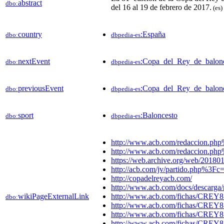
abstract
dbo:
del 16 al 19 de febrero de 2017.​
(es)
country
:España
dbo:
dbpedia-es
nextEvent
:Copa_del_Rey_de_balon
dbo:
dbpedia-es
previousEvent
:Copa_del_Rey_de_balon
dbo:
dbpedia-es
sport
:Baloncesto
dbo:
dbpedia-es
http://www.acb.com/redaccion.ph
http://www.acb.com/redaccion.ph
https://web.archive.org/web/20180
http://acb.com/jv/partido.php%3F
http://copadelreyacb.com/
http://www.acb.com/docs/descar
wikiPageExternalLink
http://www.acb.com/fichas/CREY
dbo:
http://www.acb.com/fichas/CREY
http://www.acb.com/fichas/CREY
http://www.acb.com/fichas/CREY