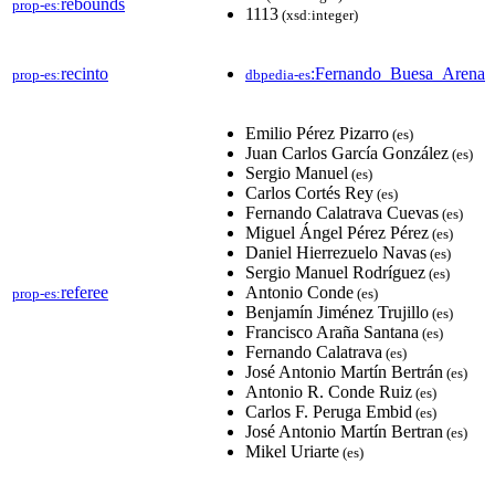
rebounds
prop-es:
1113
(xsd:integer)
recinto
:Fernando_Buesa_Arena
prop-es:
dbpedia-es
Emilio Pérez Pizarro
(es)
Juan Carlos García González
(es)
Sergio Manuel
(es)
Carlos Cortés Rey
(es)
Fernando Calatrava Cuevas
(es)
Miguel Ángel Pérez Pérez
(es)
Daniel Hierrezuelo Navas
(es)
Sergio Manuel Rodríguez
(es)
referee
Antonio Conde
prop-es:
(es)
Benjamín Jiménez Trujillo
(es)
Francisco Araña Santana
(es)
Fernando Calatrava
(es)
José Antonio Martín Bertrán
(es)
Antonio R. Conde Ruiz
(es)
Carlos F. Peruga Embid
(es)
José Antonio Martín Bertran
(es)
Mikel Uriarte
(es)