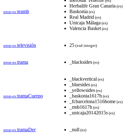
Iberostar Tenerife
(es)
Herbalife Gran Canaria
(es)
teamb
Baskonia
prop-es:
(es)
Real Madrid
(es)
Unicaja Málaga
(es)
Valencia Basket
(es)
televisión
25
prop-es:
(xsd:integer)
trama
_blacksides
prop-es:
(es)
_blackvertical
(es)
_bluesides
(es)
_yellowsides
(es)
tramaCuerpo
_baskonia1617h
prop-es:
(es)
_fcbarcelona1516home
(es)
_rmb1617h
(es)
_unicaja20142015s
(es)
tramaDer
_null
prop-es:
(es)