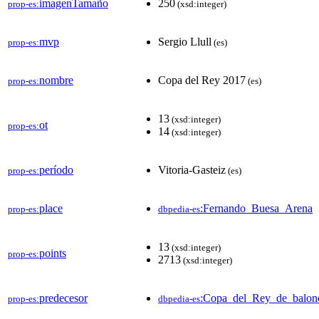
imagenTamaño
250
prop-es:
(xsd:integer)
mvp
Sergio Llull
prop-es:
(es)
nombre
Copa del Rey 2017
prop-es:
(es)
13
(xsd:integer)
ot
prop-es:
14
(xsd:integer)
período
Vitoria-Gasteiz
prop-es:
(es)
place
:Fernando_Buesa_Arena
prop-es:
dbpedia-es
13
(xsd:integer)
points
prop-es:
2713
(xsd:integer)
predecesor
:Copa_del_Rey_de_balon
prop-es:
dbpedia-es