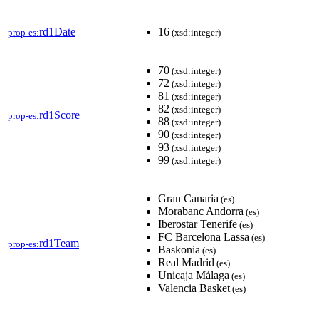
rd1Date
16
prop-es:
(xsd:integer)
70
(xsd:integer)
72
(xsd:integer)
81
(xsd:integer)
82
(xsd:integer)
rd1Score
prop-es:
88
(xsd:integer)
90
(xsd:integer)
93
(xsd:integer)
99
(xsd:integer)
Gran Canaria
(es)
Morabanc Andorra
(es)
Iberostar Tenerife
(es)
FC Barcelona Lassa
(es)
rd1Team
prop-es:
Baskonia
(es)
Real Madrid
(es)
Unicaja Málaga
(es)
Valencia Basket
(es)