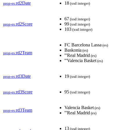
rd2Date
18
prop-es:
(xsd:integer)
67
(xsd:integer)
rd2Score
99
prop-es:
(xsd:integer)
103
(xsd:integer)
FC Barcelona Lassa
(es)
Baskonia
(es)
rd2Team
prop-es:
'''Real Madrid
(es)
'''Valencia Basket
(es)
rd3Date
19
prop-es:
(xsd:integer)
rd3Score
95
prop-es:
(xsd:integer)
Valencia Basket
(es)
rd3Team
prop-es:
'''Real Madrid
(es)
13
(xsd:integer)