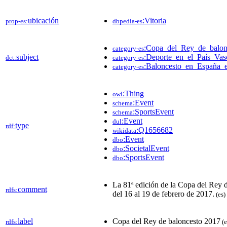
ubicación
:Vitoria
prop-es:
dbpedia-es
:Copa_del_Rey_de_balon
category-es
subject
:Deporte_en_el_País_Vas
dct:
category-es
:Baloncesto_en_España_
category-es
:Thing
owl
:Event
schema
:SportsEvent
schema
:Event
dul
type
rdf:
:Q1656682
wikidata
:Event
dbo
:SocietalEvent
dbo
:SportsEvent
dbo
La 81ª edición de la Copa del Rey 
comment
rdfs:
del 16 al 19 de febrero de 2017.​
(es)
label
Copa del Rey de baloncesto 2017
rdfs:
(e