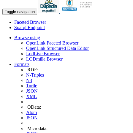
Toggle navigation
Faceted Browser
Sparql Endpoint
Browse using
OpenLink Faceted Browser
OpenLink Structured Data Editor
LodLive Browser
LODmilla Browser
Formats
RDF:
N-Triples
N3
Turtle
JSON
XML
OData:
Atom
JSON
Microdata: