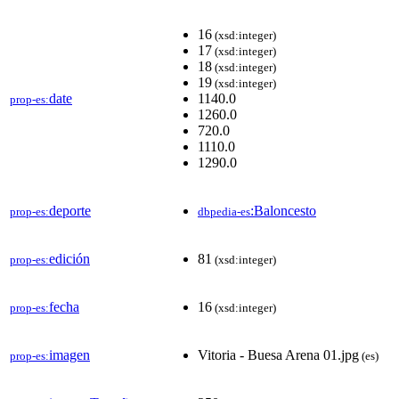
16
(xsd:integer)
17
(xsd:integer)
18
(xsd:integer)
19
(xsd:integer)
date
1140.0
prop-es:
1260.0
720.0
1110.0
1290.0
deporte
:Baloncesto
prop-es:
dbpedia-es
edición
81
prop-es:
(xsd:integer)
fecha
16
prop-es:
(xsd:integer)
imagen
Vitoria - Buesa Arena 01.jpg
prop-es:
(es)