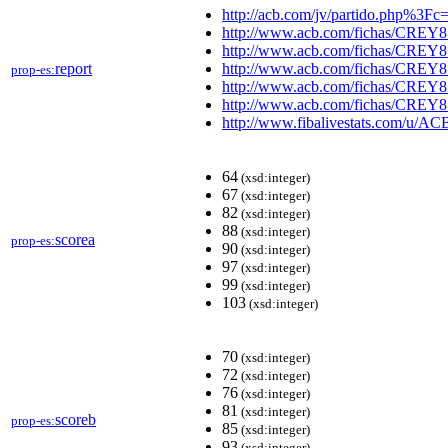
http://acb.com/jv/partido.php%3F
http://www.acb.com/fichas/CREY
http://www.acb.com/fichas/CREY
report
http://www.acb.com/fichas/CREY
prop-es:
http://www.acb.com/fichas/CREY
http://www.acb.com/fichas/CREY
http://www.fibalivestats.com/u/A
64
(xsd:integer)
67
(xsd:integer)
82
(xsd:integer)
88
(xsd:integer)
scorea
prop-es:
90
(xsd:integer)
97
(xsd:integer)
99
(xsd:integer)
103
(xsd:integer)
70
(xsd:integer)
72
(xsd:integer)
76
(xsd:integer)
81
(xsd:integer)
scoreb
prop-es:
85
(xsd:integer)
93
(xsd:integer)