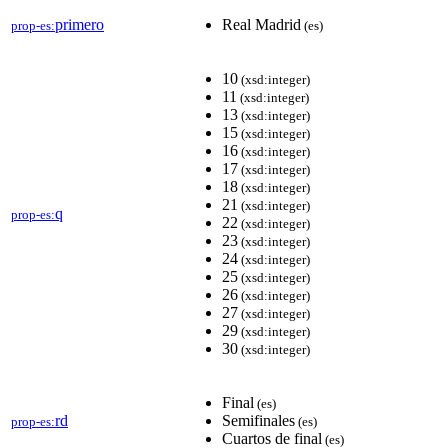
primero
Real Madrid
prop-es:
(es)
10
(xsd:integer)
11
(xsd:integer)
13
(xsd:integer)
15
(xsd:integer)
16
(xsd:integer)
17
(xsd:integer)
18
(xsd:integer)
21
(xsd:integer)
q
prop-es:
22
(xsd:integer)
23
(xsd:integer)
24
(xsd:integer)
25
(xsd:integer)
26
(xsd:integer)
27
(xsd:integer)
29
(xsd:integer)
30
(xsd:integer)
Final
(es)
rd
Semifinales
prop-es:
(es)
Cuartos de final
(es)