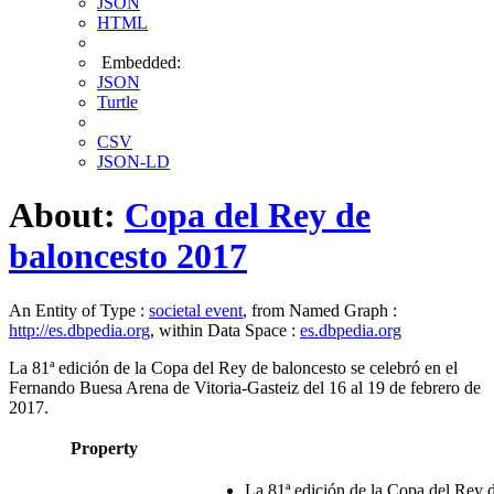
JSON
HTML
Embedded:
JSON
Turtle
CSV
JSON-LD
About:
Copa del Rey de
baloncesto 2017
An Entity of Type :
societal event
, from Named Graph :
http://es.dbpedia.org
, within Data Space :
es.dbpedia.org
La 81ª edición de la Copa del Rey de baloncesto se celebró en el
Fernando Buesa Arena de Vitoria-Gasteiz del 16 al 19 de febrero de
2017.​
Property
La 81ª edición de la Copa del Rey 