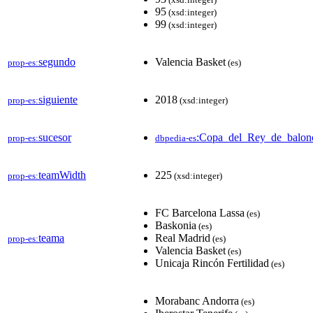
95
(xsd:integer)
99
(xsd:integer)
segundo
Valencia Basket
prop-es:
(es)
siguiente
2018
prop-es:
(xsd:integer)
sucesor
:Copa_del_Rey_de_balon
prop-es:
dbpedia-es
teamWidth
225
prop-es:
(xsd:integer)
FC Barcelona Lassa
(es)
Baskonia
(es)
teama
Real Madrid
prop-es:
(es)
Valencia Basket
(es)
Unicaja Rincón Fertilidad
(es)
Morabanc Andorra
(es)