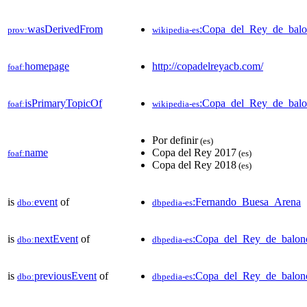
wasDerivedFrom
:Copa_del_Rey_de_bal
prov:
wikipedia-es
homepage
http://copadelreyacb.com/
foaf:
isPrimaryTopicOf
:Copa_del_Rey_de_balo
foaf:
wikipedia-es
Por definir
(es)
name
Copa del Rey 2017
foaf:
(es)
Copa del Rey 2018
(es)
is
event
of
:Fernando_Buesa_Arena
dbo:
dbpedia-es
is
nextEvent
of
:Copa_del_Rey_de_balon
dbo:
dbpedia-es
is
previousEvent
of
:Copa_del_Rey_de_balon
dbo:
dbpedia-es