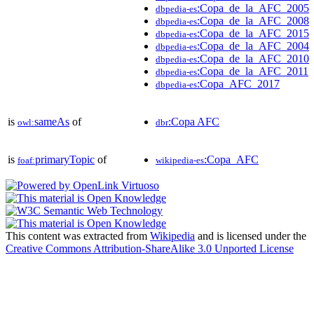
:Copa_de_la_AFC_2005
dbpedia-es
:Copa_de_la_AFC_2008
dbpedia-es
:Copa_de_la_AFC_2015
dbpedia-es
:Copa_de_la_AFC_2004
dbpedia-es
:Copa_de_la_AFC_2010
dbpedia-es
:Copa_de_la_AFC_2011
dbpedia-es
:Copa_AFC_2017
dbpedia-es
is
sameAs
of
:Copa AFC
owl:
dbr
is
primaryTopic
of
:Copa_AFC
foaf:
wikipedia-es
This content was extracted from
Wikipedia
and is licensed under the
Creative Commons Attribution-ShareAlike 3.0 Unported License