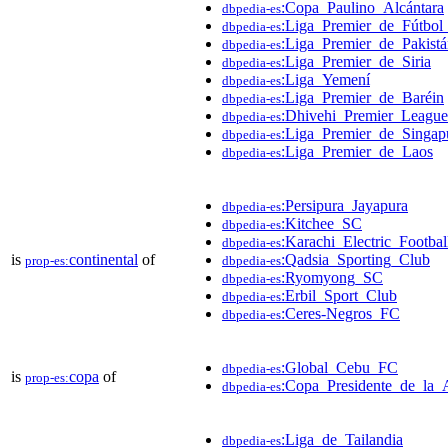
:Copa_Paulino_Alcántara
dbpedia-es
:Liga_Premier_de_Fútbo
dbpedia-es
:Liga_Premier_de_Pakist
dbpedia-es
:Liga_Premier_de_Siria
dbpedia-es
:Liga_Yemení
dbpedia-es
:Liga_Premier_de_Baréin
dbpedia-es
:Dhivehi_Premier_League
dbpedia-es
:Liga_Premier_de_Singap
dbpedia-es
:Liga_Premier_de_Laos
dbpedia-es
:Persipura_Jayapura
dbpedia-es
:Kitchee_SC
dbpedia-es
:Karachi_Electric_Footba
dbpedia-es
is
continental
of
:Qadsia_Sporting_Club
prop-es:
dbpedia-es
:Ryomyong_SC
dbpedia-es
:Erbil_Sport_Club
dbpedia-es
:Ceres-Negros_FC
dbpedia-es
:Global_Cebu_FC
dbpedia-es
is
copa
of
prop-es:
:Copa_Presidente_de_la
dbpedia-es
:Liga_de_Tailandia
dbpedia-es