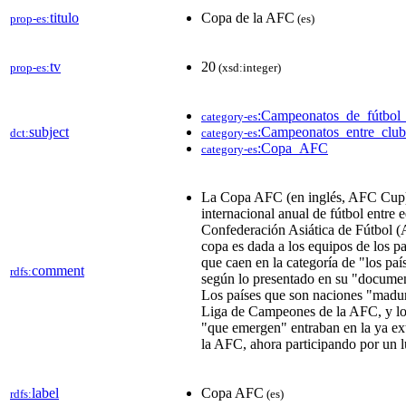
titulo
Copa de la AFC
prop-es:
(es)
tv
20
prop-es:
(xsd:integer)
:Campeonatos_de_fútbol_
category-es
subject
:Campeonatos_entre_clu
dct:
category-es
:Copa_AFC
category-es
La Copa AFC (en inglés, AFC Cup)
internacional anual de fútbol entre 
Confederación Asiática de Fútbol (A
copa es dada a los equipos de los pa
que caen en la categoría de "los pa
comment
rdfs:
según lo presentado en su "document
Los países que son naciones "madur
Liga de Campeones de la AFC, y lo
"que emergen" entraban en la ya ex
la AFC, ahora participando por un 
label
Copa AFC
rdfs:
(es)