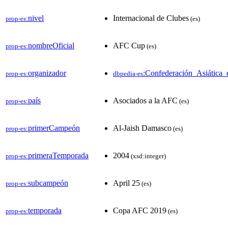
nivel
Internacional de Clubes
prop-es:
(es)
nombreOficial
AFC Cup
prop-es:
(es)
organizador
:Confederación_Asiática_
prop-es:
dbpedia-es
país
Asociados a la AFC
prop-es:
(es)
primerCampeón
Al-Jaish Damasco
prop-es:
(es)
primeraTemporada
2004
prop-es:
(xsd:integer)
subcampeón
April 25
prop-es:
(es)
temporada
Copa AFC 2019
prop-es:
(es)