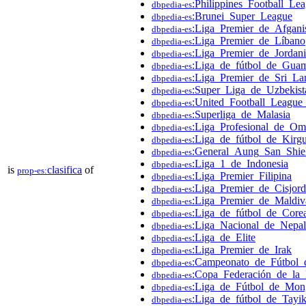
:Philippines_Football_Le
dbpedia-es
:Brunei_Super_League
dbpedia-es
:Liga_Premier_de_Afgani
dbpedia-es
:Liga_Premier_de_Líbano
dbpedia-es
:Liga_Premier_de_Jordan
dbpedia-es
:Liga_de_fútbol_de_Gua
dbpedia-es
:Liga_Premier_de_Sri_La
dbpedia-es
:Super_Liga_de_Uzbekist
dbpedia-es
:United_Football_League_
dbpedia-es
:Superliga_de_Malasia
dbpedia-es
:Liga_Profesional_de_O
dbpedia-es
:Liga_de_fútbol_de_Kirgu
dbpedia-es
:General_Aung_San_Shie
dbpedia-es
:Liga_1_de_Indonesia
dbpedia-es
is
clasifica
of
prop-es:
:Liga_Premier_Filipina
dbpedia-es
:Liga_Premier_de_Cisjord
dbpedia-es
:Liga_Premier_de_Maldiv
dbpedia-es
:Liga_de_fútbol_de_Core
dbpedia-es
:Liga_Nacional_de_Nepal
dbpedia-es
:Liga_de_Elite
dbpedia-es
:Liga_Premier_de_Irak
dbpedia-es
:Campeonato_de_Fútbol_
dbpedia-es
:Copa_Federación_de_la_
dbpedia-es
:Liga_de_Fútbol_de_Mon
dbpedia-es
:Liga_de_fútbol_de_Tayik
dbpedia-es