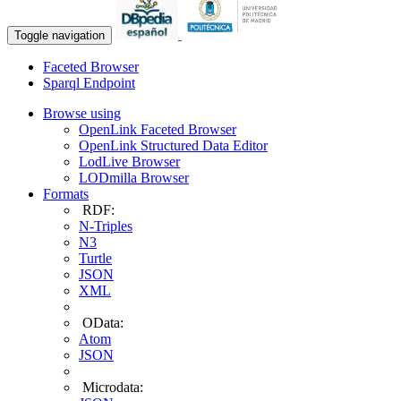
Toggle navigation
Faceted Browser
Sparql Endpoint
Browse using
OpenLink Faceted Browser
OpenLink Structured Data Editor
LodLive Browser
LODmilla Browser
Formats
RDF:
N-Triples
N3
Turtle
JSON
XML
OData:
Atom
JSON
Microdata: