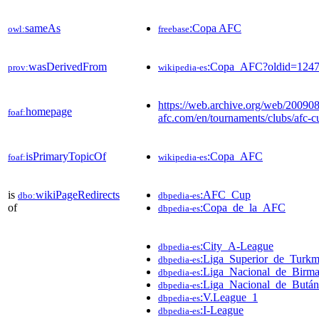
sameAs
:Copa AFC
owl:
freebase
wasDerivedFrom
:Copa_AFC?oldid=124
prov:
wikipedia-es
https://web.archive.org/web/20090
homepage
foaf:
afc.com/en/tournaments/clubs/afc-c
isPrimaryTopicOf
:Copa_AFC
foaf:
wikipedia-es
is
wikiPageRedirects
:AFC_Cup
dbo:
dbpedia-es
of
:Copa_de_la_AFC
dbpedia-es
:City_A-League
dbpedia-es
:Liga_Superior_de_Turkm
dbpedia-es
:Liga_Nacional_de_Birma
dbpedia-es
:Liga_Nacional_de_Bután
dbpedia-es
:V.League_1
dbpedia-es
:I-League
dbpedia-es