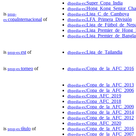
:Super_Copa_India
dbpedia-es
:Hong_Kong_Senior_Chal
dbpedia-es
is
:Liga_C_de_Camboya
prop-
dbpedia-es
copaInternacional
of
:LFA_Primera_División
es:
dbpedia-es
:Liga_de_Fútbol_de_Nepa
dbpedia-es
:Liga_Premier_de_Hong
dbpedia-es
:Liga_Premier_de_Bangla
dbpedia-es
is
est
of
:Liga_de_Tailandia
prop-es:
dbpedia-es
is
torneo
of
:Copa_de_la_AFC_2016
prop-es:
dbpedia-es
:Copa_de_la_AFC_2013
dbpedia-es
:Copa_de_la_AFC_2006
dbpedia-es
:Copa_AFC_2019
dbpedia-es
:Copa_AFC_2018
dbpedia-es
:Copa_de_la_AFC_2009
dbpedia-es
:Copa_de_la_AFC_2014
dbpedia-es
:Copa_de_la_AFC_2012
dbpedia-es
:Copa_AFC_2020
dbpedia-es
is
título
of
:Copa_de_la_AFC_2016
prop-es:
dbpedia-es
:Copa_de_la_AFC_2007
dbpedia-es