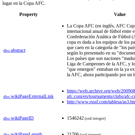
lugar en la Copa AFC.
Property
Value
La Copa AFC (en inglés, AFC Cup)
internacional anual de fútbol entre 
Confederación Asiática de Fútbol (A
copa es dada a los equipos de los pa
que caen en la categoría de "los pa
abstract
dbo:
según lo presentado en su "document
Los países que son naciones "madur
Liga de Campeones de la AFC, y lo
"que emergen" entraban en la ya ex
la AFC, ahora participando por un 
https://web.archive.org/web/20090
wikiPageExternalLink
afc.com/en/tournaments/clubs/afc-c
dbo:
http://www.rsssf.com/tablesa/as3.ht
wikiPageID
1546242
dbo:
(xsd:integer)
wikiPageLength
21706
dbo:
(xsd:integer)