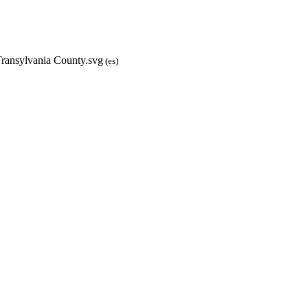
Transylvania County.svg
(es)