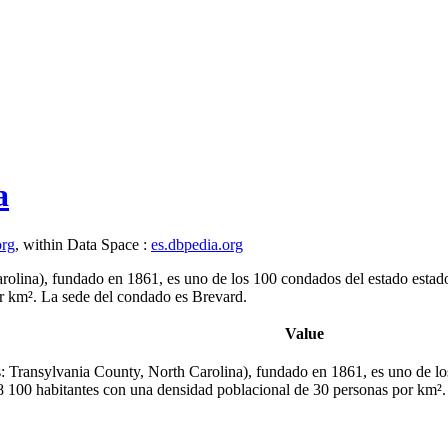
a
org
, within Data Space :
es.dbpedia.org
arolina), fundado en 1861, es uno de los 100 condados del estado estad
 km².​ La sede del condado es Brevard.​
Value
és: Transylvania County, North Carolina), fundado en 1861, es uno de l
8 100 habitantes con una densidad poblacional de 30 personas por km².​