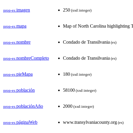
imagen
250
prop-es:
(xsd:integer)
mapa
Map of North Carolina highlighting 
prop-es:
nombre
Condado de Transilvania
prop-es:
(es)
nombreCompleto
Condado de Transilvania
prop-es:
(es)
pieMapa
180
prop-es:
(xsd:integer)
población
58100
prop-es:
(xsd:integer)
poblaciónAño
2000
prop-es:
(xsd:integer)
páginaWeb
www.transylvaniacounty.org
prop-es:
(es)