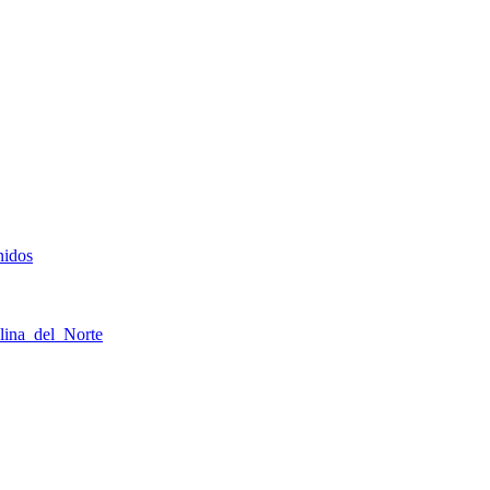
nidos
ina_del_Norte