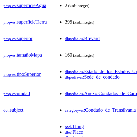
superficieAgua
2
prop-es:
(xsd:integer)
superficieTierra
395
prop-es:
(xsd:integer)
superior
:Brevard
prop-es:
dbpedia-es
tamañoMapa
160
prop-es:
(xsd:integer)
:Estado_de_los_Estados_U
dbpedia-es
tipoSuperior
prop-es:
:Sede_de_condado
dbpedia-es
unidad
:Anexo:Condados_de_Carol
prop-es:
dbpedia-es
subject
:Condado_de_Transilvania
dct:
category-es
:Thing
owl
:Place
dbo