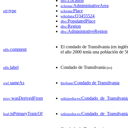
:Location
dbo
:AdministrativeArea
schema
type
:Place
rdf:
schema
:Q3455524
wikidata
:PopulatedPlace
dbo
:Region
dbo
:AdministrativeRegion
dbo
El condado de Transilvania​ (en ingl
comment
rdfs:
el año 2000 tenía una población de 5
label
Condado de Transilvania
rdfs:
(es)
sameAs
:Condado de Transilvania
owl:
freebase
wasDerivedFrom
:Condado_de_Transilvan
prov:
wikipedia-es
isPrimaryTopicOf
:Condado_de_Transilvani
foaf:
wikipedia-es