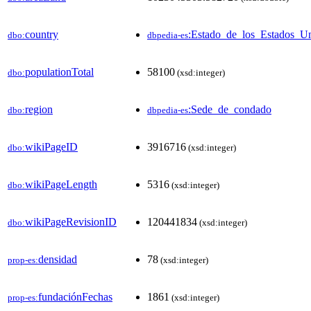
country
:Estado_de_los_Estados_U
dbo:
dbpedia-es
populationTotal
58100
dbo:
(xsd:integer)
region
:Sede_de_condado
dbo:
dbpedia-es
wikiPageID
3916716
dbo:
(xsd:integer)
wikiPageLength
5316
dbo:
(xsd:integer)
wikiPageRevisionID
120441834
dbo:
(xsd:integer)
densidad
78
prop-es:
(xsd:integer)
fundaciónFechas
1861
prop-es:
(xsd:integer)