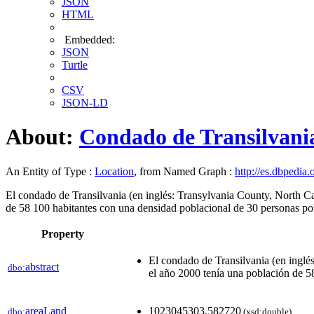
JSON
HTML
Embedded:
JSON
Turtle
CSV
JSON-LD
About:
Condado de Transilvani
An Entity of Type :
Location
, from Named Graph :
http://es.dbpedia.
El condado de Transilvania​ (en inglés: Transylvania County, North C
de 58 100 habitantes con una densidad poblacional de 30 personas por
Property
El condado de Transilvania​ (en ingl
abstract
dbo:
el año 2000 tenía una población de 5
areaLand
1023045303.582720
dbo:
(xsd:double)