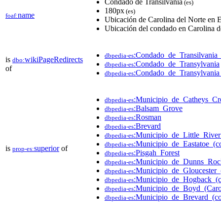
Condado de Transilvania
(es)
180px
(es)
name
foaf:
Ubicación de Carolina del Norte en
Ubicación del condado en Carolina d
:Condado_de_Transilvania_
dbpedia-es
is
wikiPageRedirects
dbo:
:Condado_de_Transylvania
dbpedia-es
of
:Condado_de_Transylvania_
dbpedia-es
:Municipio_de_Catheys_Cr
dbpedia-es
:Balsam_Grove
dbpedia-es
:Rosman
dbpedia-es
:Brevard
dbpedia-es
:Municipio_de_Little_Rive
dbpedia-es
:Municipio_de_Eastatoe_(c
dbpedia-es
is
superior
of
prop-es:
:Pisgah_Forest
dbpedia-es
:Municipio_de_Dunns_Roc
dbpedia-es
:Municipio_de_Gloucester_
dbpedia-es
:Municipio_de_Hogback_(c
dbpedia-es
:Municipio_de_Boyd_(Caro
dbpedia-es
:Municipio_de_Brevard_(co
dbpedia-es