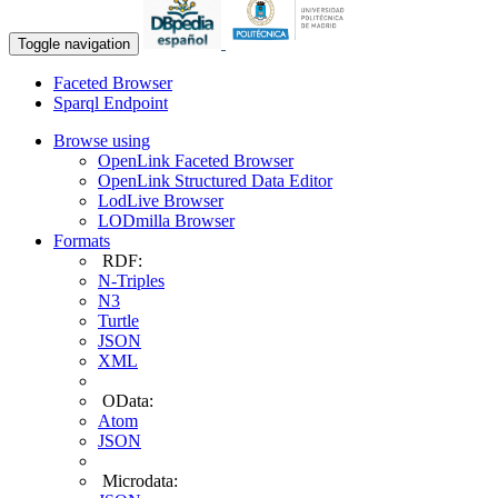
Toggle navigation
Faceted Browser
Sparql Endpoint
Browse using
OpenLink Faceted Browser
OpenLink Structured Data Editor
LodLive Browser
LODmilla Browser
Formats
RDF:
N-Triples
N3
Turtle
JSON
XML
OData:
Atom
JSON
Microdata: