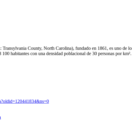
és: Transylvania County, North Carolina), fundado en 1861, es uno de l
8 100 habitantes con una densidad poblacional de 30 personas por km².​
ia?oldid=120441834&ns=0
a