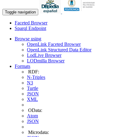
Toggle navigation
Faceted Browser
Sparql Endpoint
Browse using
OpenLink Faceted Browser
OpenLink Structured Data Editor
LodLive Browser
LODmilla Browser
Formats
RDF:
N-Triples
N3
Turtle
JSON
XML
OData:
Atom
JSON
Microdata: