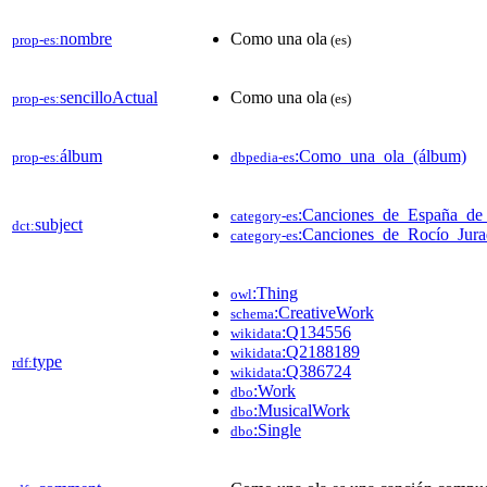
nombre
Como una ola
prop-es:
(es)
sencilloActual
Como una ola
prop-es:
(es)
álbum
:Como_una_ola_(álbum)
prop-es:
dbpedia-es
:Canciones_de_España_de
category-es
subject
dct:
:Canciones_de_Rocío_Jur
category-es
:Thing
owl
:CreativeWork
schema
:Q134556
wikidata
:Q2188189
wikidata
type
rdf:
:Q386724
wikidata
:Work
dbo
:MusicalWork
dbo
:Single
dbo