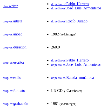
:Pablo_Herrero
dbpedia-es
writer
dbo:
:José_Luis_Armenteros
dbpedia-es
artista
:Rocío_Jurado
prop-es:
dbpedia-es
añoac
1982
prop-es:
(xsd:integer)
duración
260.0
prop-es:
:Pablo_Herrero
dbpedia-es
escritor
prop-es:
:José_Luis_Armenteros
dbpedia-es
estilo
:Balada_romántica
prop-es:
dbpedia-es
formato
LP, CD y Casete
prop-es:
(es)
grabación
1981
prop-es:
(xsd:integer)