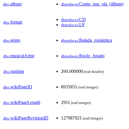
album
:Como_una_ola_(álbum)
dbo:
dbpedia-es
:CD
dbpedia-es
format
dbo:
:LP
dbpedia-es
genre
:Balada_romántica
dbo:
dbpedia-es
musicalArtist
:Rocío_Jurado
dbo:
dbpedia-es
runtime
260.000000
dbo:
(xsd:double)
wikiPageID
8935851
dbo:
(xsd:integer)
wikiPageLength
2911
dbo:
(xsd:integer)
wikiPageRevisionID
127987921
dbo:
(xsd:integer)