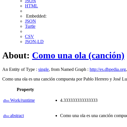
JSON
HTML
Embedded:
JSON
Turtle
CSV
JSON-LD
About:
Como una ola (canción)
An Entity of Type :
single
, from Named Graph :
http://es.dbpedia.org
Como una ola es una canción compuesta por Pablo Herrero y José Lu
Property
Work/runtime
4.333333333333333
dbo:
abstract
Como una ola es una canción compue
dbo: