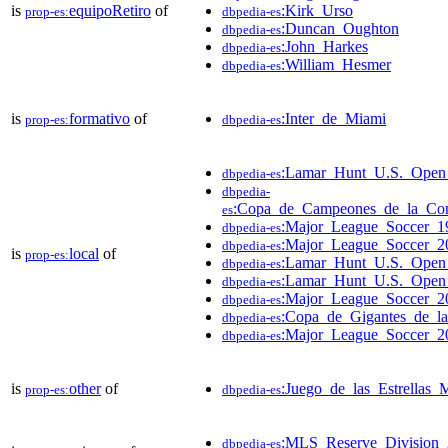
is
equipoRetiro
of
:Kirk_Urso
prop-es:
dbpedia-es
:Duncan_Oughton
dbpedia-es
:John_Harkes
dbpedia-es
:William_Hesmer
dbpedia-es
is
formativo
of
:Inter_de_Miami
prop-es:
dbpedia-es
:Lamar_Hunt_U.S._Ope
dbpedia-es
dbpedia-
:Copa_de_Campeones_de_la_Co
es
:Major_League_Soccer_1
dbpedia-es
:Major_League_Soccer_2
dbpedia-es
is
local
of
prop-es:
:Lamar_Hunt_U.S._Ope
dbpedia-es
:Lamar_Hunt_U.S._Ope
dbpedia-es
:Major_League_Soccer_2
dbpedia-es
:Copa_de_Gigantes_de_l
dbpedia-es
:Major_League_Soccer_2
dbpedia-es
is
other
of
:Juego_de_las_Estrellas
prop-es:
dbpedia-es
:MLS_Reserve_Division_
dbpedia-es