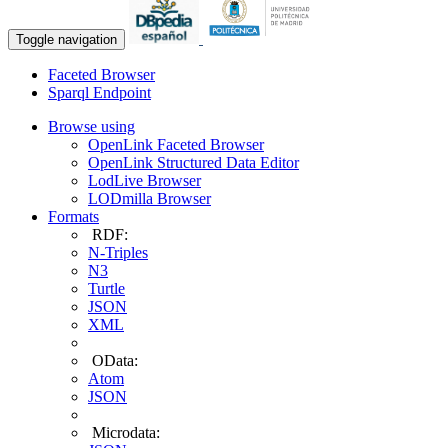
Toggle navigation
Faceted Browser
Sparql Endpoint
Browse using
OpenLink Faceted Browser
OpenLink Structured Data Editor
LodLive Browser
LODmilla Browser
Formats
RDF:
N-Triples
N3
Turtle
JSON
XML
OData:
Atom
JSON
Microdata: