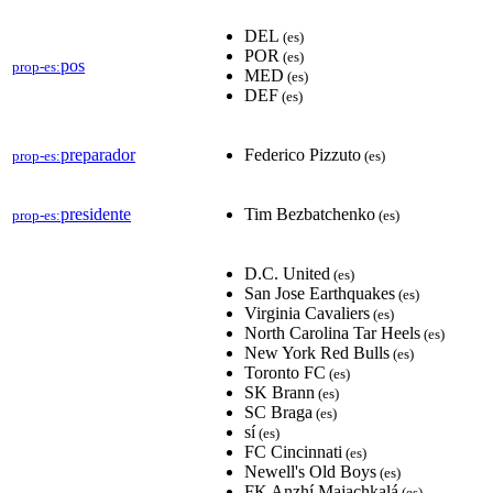
DEL
(es)
POR
(es)
pos
prop-es:
MED
(es)
DEF
(es)
preparador
Federico Pizzuto
prop-es:
(es)
presidente
Tim Bezbatchenko
prop-es:
(es)
D.C. United
(es)
San Jose Earthquakes
(es)
Virginia Cavaliers
(es)
North Carolina Tar Heels
(es)
New York Red Bulls
(es)
Toronto FC
(es)
SK Brann
(es)
SC Braga
(es)
sí
(es)
FC Cincinnati
(es)
Newell's Old Boys
(es)
FK Anzhí Majachkalá
(es)