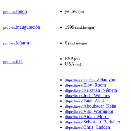
fondo
yellow
prop-es:
(es)
inauguración
1999
prop-es:
(xsd:integer)
leftarm
0
prop-es:
(xsd:integer)
ESP
(es)
nac
prop-es:
USA
(es)
:Lucas_Zelarayán
dbpedia-es
:Eloy_Room
dbpedia-es
:Krisztián_Németh
dbpedia-es
:Josh_Williams
dbpedia-es
:Fatai_Alashe
dbpedia-es
:Aboubacar_Keita
dbpedia-es
:Vito_Wormgoor
dbpedia-es
:Aidan_Morris
dbpedia-es
:Sebastian_Berhalter
dbpedia-es
:Chris_Cadden
dbpedia-es