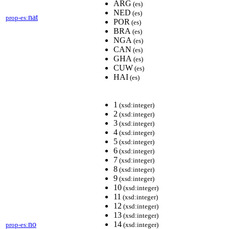
ARG
(es)
NED
(es)
nat
prop-es:
POR
(es)
BRA
(es)
NGA
(es)
CAN
(es)
GHA
(es)
CUW
(es)
HAI
(es)
1
(xsd:integer)
2
(xsd:integer)
3
(xsd:integer)
4
(xsd:integer)
5
(xsd:integer)
6
(xsd:integer)
7
(xsd:integer)
8
(xsd:integer)
9
(xsd:integer)
10
(xsd:integer)
11
(xsd:integer)
12
(xsd:integer)
13
(xsd:integer)
no
14
prop-es:
(xsd:integer)