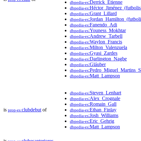
:Derrick_Etienne
dbpedia-es
:Héctor_Jiménez_(futbolis
dbpedia-es
:Grant_Lillard
dbpedia-es
:Jordan_Hamilton_(futboli
dbpedia-es
:Fanendo_Adi
dbpedia-es
:Youness_Mokhtar
dbpedia-es
:Andrew_Tarbell
dbpedia-es
:Waylon_Francis
dbpedia-es
:Milton_Valenzuela
dbpedia-es
:Gyasi_Zardes
dbpedia-es
:Darlington_Nagbe
dbpedia-es
:Gláuber
dbpedia-es
:Pedro_Miguel_Martins_S
dbpedia-es
:Matt_Lampson
dbpedia-es
:Steven_Lenhart
dbpedia-es
:Alex_Crognale
dbpedia-es
:Romain_Gall
dbpedia-es
is
clubdebut
of
:Ethan_Finlay
prop-es:
dbpedia-es
:Josh_Williams
dbpedia-es
:Eric_Gehrig
dbpedia-es
:Matt_Lampson
dbpedia-es
is
clubesanteriores