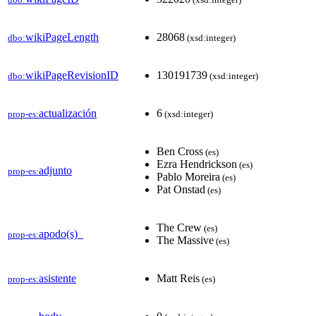
wikiPageLength
28068
dbo:
(xsd:integer)
wikiPageRevisionID
130191739
dbo:
(xsd:integer)
actualización
6
prop-es:
(xsd:integer)
Ben Cross
(es)
Ezra Hendrickson
(es)
adjunto
prop-es:
Pablo Moreira
(es)
Pat Onstad
(es)
The Crew
(es)
apodo(s)_
prop-es:
The Massive
(es)
asistente
Matt Reis
prop-es:
(es)