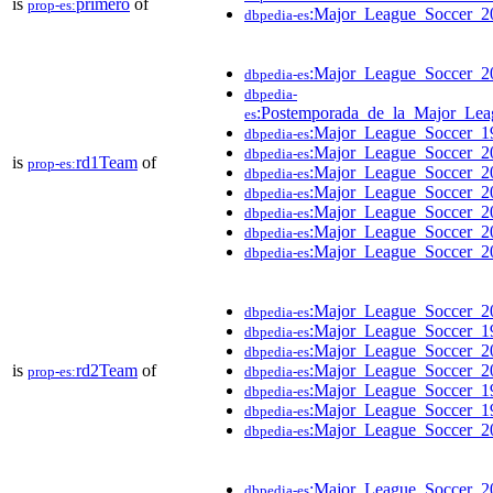
is
primero
of
prop-es:
:Major_League_Soccer_2
dbpedia-es
:Major_League_Soccer_2
dbpedia-es
dbpedia-
:Postemporada_de_la_Major_Lea
es
:Major_League_Soccer_1
dbpedia-es
:Major_League_Soccer_2
dbpedia-es
is
rd1Team
of
prop-es:
:Major_League_Soccer_2
dbpedia-es
:Major_League_Soccer_2
dbpedia-es
:Major_League_Soccer_2
dbpedia-es
:Major_League_Soccer_2
dbpedia-es
:Major_League_Soccer_2
dbpedia-es
:Major_League_Soccer_2
dbpedia-es
:Major_League_Soccer_1
dbpedia-es
:Major_League_Soccer_2
dbpedia-es
is
rd2Team
of
:Major_League_Soccer_2
prop-es:
dbpedia-es
:Major_League_Soccer_1
dbpedia-es
:Major_League_Soccer_1
dbpedia-es
:Major_League_Soccer_2
dbpedia-es
:Major_League_Soccer_2
dbpedia-es