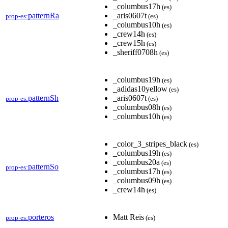
_columbus17h
(es)
patternRa
_aris0607t
prop-es:
(es)
_columbus10h
(es)
_crew14h
(es)
_crew15h
(es)
_sheriff0708h
(es)
_columbus19h
(es)
_adidas10yellow
(es)
patternSh
_aris0607t
prop-es:
(es)
_columbus08h
(es)
_columbus10h
(es)
_color_3_stripes_black
(es)
_columbus19h
(es)
_columbus20a
(es)
patternSo
prop-es:
_columbus17h
(es)
_columbus09h
(es)
_crew14h
(es)
porteros
Matt Reis
prop-es:
(es)