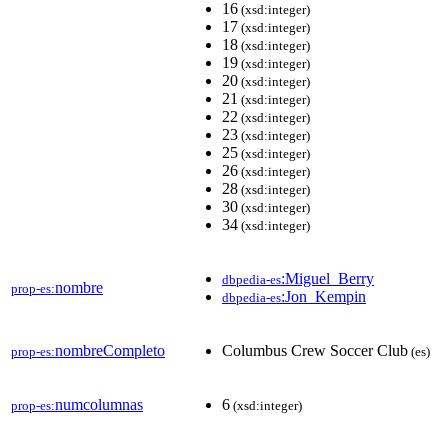
16
(xsd:integer)
17
(xsd:integer)
18
(xsd:integer)
19
(xsd:integer)
20
(xsd:integer)
21
(xsd:integer)
22
(xsd:integer)
23
(xsd:integer)
25
(xsd:integer)
26
(xsd:integer)
28
(xsd:integer)
30
(xsd:integer)
34
(xsd:integer)
:Miguel_Berry
dbpedia-es
nombre
prop-es:
:Jon_Kempin
dbpedia-es
nombreCompleto
Columbus Crew Soccer Club
prop-es:
(es)
numcolumnas
6
prop-es:
(xsd:integer)