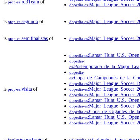
is
rd3Team
of
prop-es:
:Major_League_Soccer_2
dbpedia-es
is
segundo
of
:Major_League_Soccer_2
prop-es:
dbpedia-es
is
semifinalistas
of
:Major_League_Soccer_2
prop-es:
dbpedia-es
:Lamar_Hunt_U.S._Ope
dbpedia-es
dbpedia-
:Postemporada_de_la_Major_Lea
es
dbpedia-
:Copa_de_Campeones_de_la_Co
es
:Major_League_Soccer_1
dbpedia-es
is
visita
of
:Major_League_Soccer_2
prop-es:
dbpedia-es
:Major_League_Soccer_2
dbpedia-es
:Lamar_Hunt_U.S._Ope
dbpedia-es
:Major_League_Soccer_2
dbpedia-es
:Copa_de_Gigantes_de_l
dbpedia-es
:Lamar_Hunt_U.S._Ope
dbpedia-es
:Major_League_Soccer_2
dbpedia-es
is
primaryTopic
of
:Columbus_Crew_Socce
foaf:
wikipedia-es