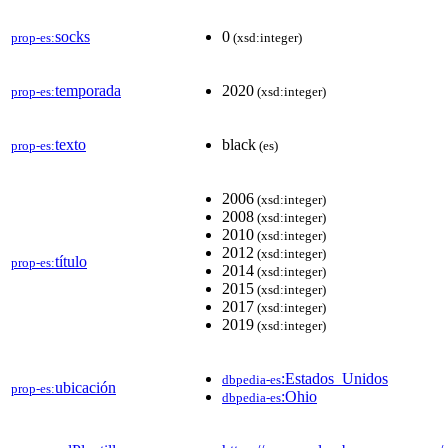
socks
0
prop-es:
(xsd:integer)
temporada
2020
prop-es:
(xsd:integer)
texto
black
prop-es:
(es)
2006
(xsd:integer)
2008
(xsd:integer)
2010
(xsd:integer)
2012
(xsd:integer)
título
prop-es:
2014
(xsd:integer)
2015
(xsd:integer)
2017
(xsd:integer)
2019
(xsd:integer)
:Estados_Unidos
dbpedia-es
ubicación
prop-es:
:Ohio
dbpedia-es