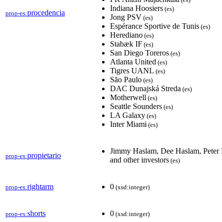
Indiana Hoosiers
(es)
procedencia
prop-es:
Jong PSV
(es)
Espérance Sportive de Tunis
(es)
Herediano
(es)
Stabæk IF
(es)
San Diego Toreros
(es)
Atlanta United
(es)
Tigres UANL
(es)
São Paulo
(es)
DAC Dunajská Streda
(es)
Motherwell
(es)
Seattle Sounders
(es)
LA Galaxy
(es)
Inter Miami
(es)
Jimmy Haslam, Dee Haslam, Peter 
propietario
prop-es:
and other investors
(es)
rightarm
0
prop-es:
(xsd:integer)
shorts
0
prop-es:
(xsd:integer)