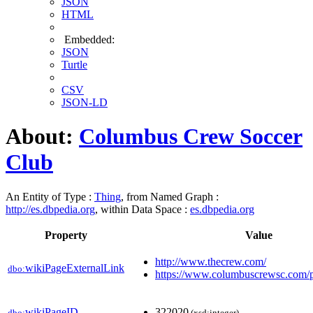
JSON
HTML
Embedded:
JSON
Turtle
CSV
JSON-LD
About:
Columbus Crew Soccer
Club
An Entity of Type :
Thing
, from Named Graph :
http://es.dbpedia.org
, within Data Space :
es.dbpedia.org
Property
Value
http://www.thecrew.com/
wikiPageExternalLink
dbo:
https://www.columbuscrewsc.com/p
wikiPageID
322020
dbo:
(xsd:integer)