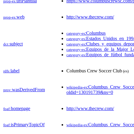
urlPlantilla
https://www.columbuscrewsc.com/p
prop-es:
web
http://www.thecrew.com/
prop-es:
:Columbus
category-es
:Estados_Unidos_en_199
category-es
subject
:Clubes_y_equipos_depo
dct:
category-es
:Equipos_de_la_Major_L
category-es
:Equipos_de_fútbol_fun
category-es
label
Columbus Crew Soccer Club
rdfs:
(es)
:Columbus_Crew_Socce
wikipedia-es
wasDerivedFrom
prov:
oldid=130191739&ns=0
homepage
http://www.thecrew.com/
foaf:
isPrimaryTopicOf
:Columbus_Crew_Socce
foaf:
wikipedia-es