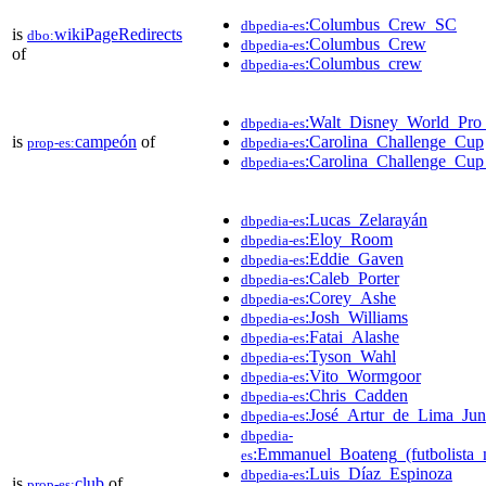
:Columbus_Crew_SC
dbpedia-es
is
wikiPageRedirects
dbo:
:Columbus_Crew
dbpedia-es
of
:Columbus_crew
dbpedia-es
:Walt_Disney_World_Pro_
dbpedia-es
is
campeón
of
:Carolina_Challenge_Cup
prop-es:
dbpedia-es
:Carolina_Challenge_Cu
dbpedia-es
:Lucas_Zelarayán
dbpedia-es
:Eloy_Room
dbpedia-es
:Eddie_Gaven
dbpedia-es
:Caleb_Porter
dbpedia-es
:Corey_Ashe
dbpedia-es
:Josh_Williams
dbpedia-es
:Fatai_Alashe
dbpedia-es
:Tyson_Wahl
dbpedia-es
:Vito_Wormgoor
dbpedia-es
:Chris_Cadden
dbpedia-es
:José_Artur_de_Lima_Jun
dbpedia-es
dbpedia-
:Emmanuel_Boateng_(futbolista_
es
:Luis_Díaz_Espinoza
dbpedia-es
is
club
of
prop-es: