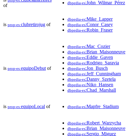
prop-es:
:John_Wilmar_Pérez
dbpedia-es
of
:Mike_Lapper
dbpedia-es
is
clubretirojug
of
:Conor_Casey
prop-es:
dbpedia-es
:Robin_Fraser
dbpedia-es
:Mac_Cozier
dbpedia-es
:Brian_Maisonneuve
dbpedia-es
:Eddie_Gaven
dbpedia-es
:Rodrigo_Saravia
dbpedia-es
is
equipoDebut
of
:Jon_Busch
prop-es:
dbpedia-es
:Jeff_Cunningham
dbpedia-es
:Danny_Szetela
dbpedia-es
:Niko_Hansen
dbpedia-es
:Chad_Marshall
dbpedia-es
is
equipoLocal
of
:Mapfre_Stadium
prop-es:
dbpedia-es
:Robert_Warzycha
dbpedia-es
:Brian_Maisonneuve
dbpedia-es
:Sergio_Miguez
dbpedia-es