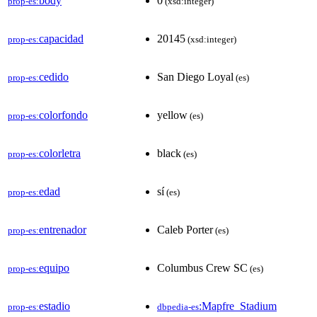
body
0
prop-es:
(xsd:integer)
capacidad
20145
prop-es:
(xsd:integer)
cedido
San Diego Loyal
prop-es:
(es)
colorfondo
yellow
prop-es:
(es)
colorletra
black
prop-es:
(es)
edad
sí
prop-es:
(es)
entrenador
Caleb Porter
prop-es:
(es)
equipo
Columbus Crew SC
prop-es:
(es)
estadio
:Mapfre_Stadium
prop-es:
dbpedia-es