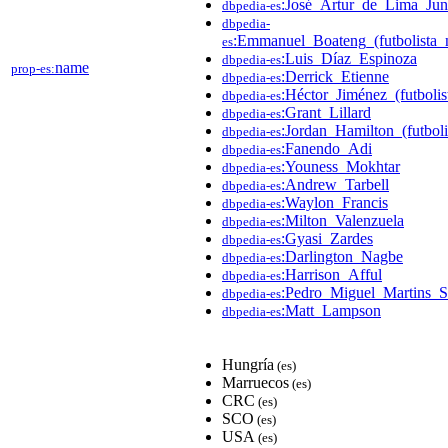
:José_Artur_de_Lima_Jun
dbpedia-es
dbpedia-
:Emmanuel_Boateng_(futbolista_
es
:Luis_Díaz_Espinoza
dbpedia-es
name
prop-es:
:Derrick_Etienne
dbpedia-es
:Héctor_Jiménez_(futbolis
dbpedia-es
:Grant_Lillard
dbpedia-es
:Jordan_Hamilton_(futboli
dbpedia-es
:Fanendo_Adi
dbpedia-es
:Youness_Mokhtar
dbpedia-es
:Andrew_Tarbell
dbpedia-es
:Waylon_Francis
dbpedia-es
:Milton_Valenzuela
dbpedia-es
:Gyasi_Zardes
dbpedia-es
:Darlington_Nagbe
dbpedia-es
:Harrison_Afful
dbpedia-es
:Pedro_Miguel_Martins_S
dbpedia-es
:Matt_Lampson
dbpedia-es
Hungría
(es)
Marruecos
(es)
CRC
(es)
SCO
(es)
USA
(es)