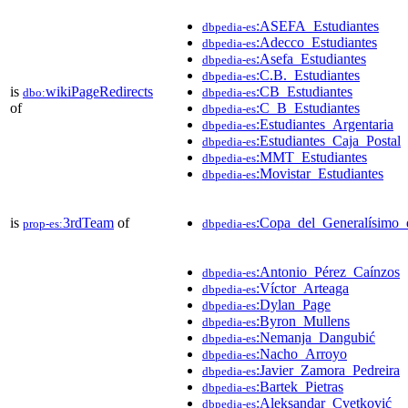
:ASEFA_Estudiantes
dbpedia-es
:Adecco_Estudiantes
dbpedia-es
:Asefa_Estudiantes
dbpedia-es
:C.B._Estudiantes
dbpedia-es
is
wikiPageRedirects
:CB_Estudiantes
dbo:
dbpedia-es
of
:C_B_Estudiantes
dbpedia-es
:Estudiantes_Argentaria
dbpedia-es
:Estudiantes_Caja_Postal
dbpedia-es
:MMT_Estudiantes
dbpedia-es
:Movistar_Estudiantes
dbpedia-es
is
3rdTeam
of
:Copa_del_Generalísimo_
prop-es:
dbpedia-es
:Antonio_Pérez_Caínzos
dbpedia-es
:Víctor_Arteaga
dbpedia-es
:Dylan_Page
dbpedia-es
:Byron_Mullens
dbpedia-es
:Nemanja_Dangubić
dbpedia-es
:Nacho_Arroyo
dbpedia-es
:Javier_Zamora_Pedreira
dbpedia-es
:Bartek_Pietras
dbpedia-es
:Aleksandar_Cvetković
dbpedia-es