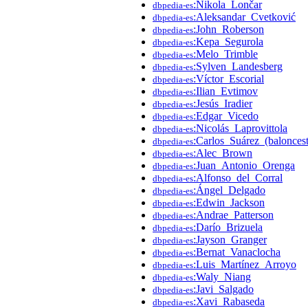
:Nikola_Lončar
dbpedia-es
:Aleksandar_Cvetković
dbpedia-es
:John_Roberson
dbpedia-es
:Kepa_Segurola
dbpedia-es
:Melo_Trimble
dbpedia-es
:Sylven_Landesberg
dbpedia-es
:Víctor_Escorial
dbpedia-es
:Ilian_Evtimov
dbpedia-es
:Jesús_Iradier
dbpedia-es
:Edgar_Vicedo
dbpedia-es
:Nicolás_Laprovittola
dbpedia-es
:Carlos_Suárez_(baloncest
dbpedia-es
:Alec_Brown
dbpedia-es
:Juan_Antonio_Orenga
dbpedia-es
:Alfonso_del_Corral
dbpedia-es
:Ángel_Delgado
dbpedia-es
:Edwin_Jackson
dbpedia-es
:Andrae_Patterson
dbpedia-es
:Darío_Brizuela
dbpedia-es
:Jayson_Granger
dbpedia-es
:Bernat_Vanaclocha
dbpedia-es
:Luis_Martínez_Arroyo
dbpedia-es
:Waly_Niang
dbpedia-es
:Javi_Salgado
dbpedia-es
:Xavi_Rabaseda
dbpedia-es