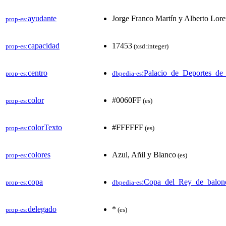
ayudante
Jorge Franco Martín y Alberto Lor
prop-es:
capacidad
17453
prop-es:
(xsd:integer)
centro
:Palacio_de_Deportes_d
prop-es:
dbpedia-es
color
#0060FF
prop-es:
(es)
colorTexto
#FFFFFF
prop-es:
(es)
colores
Azul, Añil y Blanco
prop-es:
(es)
copa
:Copa_del_Rey_de_balon
prop-es:
dbpedia-es
delegado
*
prop-es:
(es)