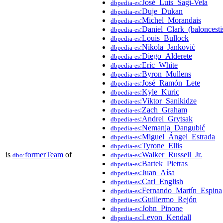
:José_Luis_Sagi-Vela
dbpedia-es
:Duje_Dukan
dbpedia-es
:Michel_Morandais
dbpedia-es
:Daniel_Clark_(baloncesti
dbpedia-es
:Louis_Bullock
dbpedia-es
:Nikola_Janković
dbpedia-es
:Diego_Alderete
dbpedia-es
:Eric_White
dbpedia-es
:Byron_Mullens
dbpedia-es
:José_Ramón_Lete
dbpedia-es
:Kyle_Kuric
dbpedia-es
:Viktor_Sanikidze
dbpedia-es
:Zach_Graham
dbpedia-es
:Andrei_Grytsak
dbpedia-es
:Nemanja_Dangubić
dbpedia-es
:Miguel_Ángel_Estrada
dbpedia-es
:Tyrone_Ellis
dbpedia-es
is
formerTeam
of
:Walker_Russell_Jr.
dbo:
dbpedia-es
:Bartek_Pietras
dbpedia-es
:Juan_Aísa
dbpedia-es
:Carl_English
dbpedia-es
:Fernando_Martín_Espina
dbpedia-es
:Guillermo_Rejón
dbpedia-es
:John_Pinone
dbpedia-es
:Levon_Kendall
dbpedia-es