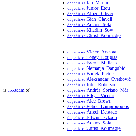
:Jan_Martín
dbpedia-es
:Junior_Etou
dbpedia-es
:Albert_Oliver
dbpedia-es
:Gian_Clavell
dbpedia-es
:Adams_Sola
dbpedia-es
:Khadim_Sow
dbpedia-es
:Christ_Koumadje
dbpedia-es
:Víctor_Arteaga
dbpedia-es
:Toney_Douglas
dbpedia-es
:Byron_Mullens
dbpedia-es
:Nemanja_Dangubić
dbpedia-es
:Bartek_Pietras
dbpedia-es
:Aleksandar_Cvetković
dbpedia-es
:John_Roberson
dbpedia-es
is
team
of
:Andrés_Soriano_Más
dbo:
dbpedia-es
:Edgar_Vicedo
dbpedia-es
:Alec_Brown
dbpedia-es
:Fotios_Lampropoulos
dbpedia-es
:Ángel_Delgado
dbpedia-es
:Edwin_Jackson
dbpedia-es
:Adams_Sola
dbpedia-es
:Christ_Koumadje
dbpedia-es