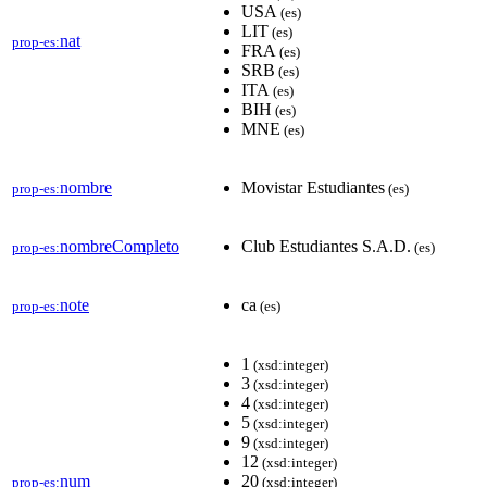
USA
(es)
LIT
(es)
nat
prop-es:
FRA
(es)
SRB
(es)
ITA
(es)
BIH
(es)
MNE
(es)
nombre
Movistar Estudiantes
prop-es:
(es)
nombreCompleto
Club Estudiantes S.A.D.
prop-es:
(es)
note
ca
prop-es:
(es)
1
(xsd:integer)
3
(xsd:integer)
4
(xsd:integer)
5
(xsd:integer)
9
(xsd:integer)
12
(xsd:integer)
num
20
prop-es:
(xsd:integer)