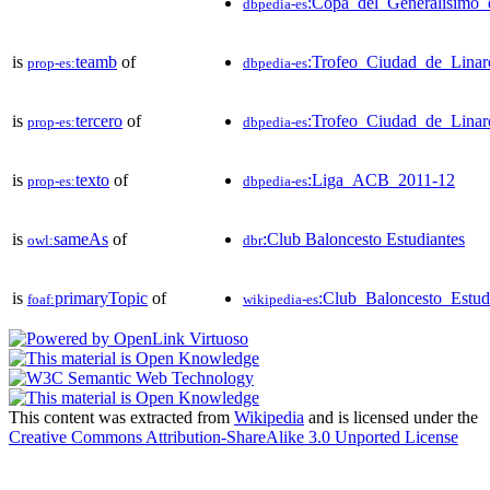
:Copa_del_Generalísimo_
dbpedia-es
is
teamb
of
:Trofeo_Ciudad_de_Lina
prop-es:
dbpedia-es
is
tercero
of
:Trofeo_Ciudad_de_Lina
prop-es:
dbpedia-es
is
texto
of
:Liga_ACB_2011-12
prop-es:
dbpedia-es
is
sameAs
of
:Club Baloncesto Estudiantes
owl:
dbr
is
primaryTopic
of
:Club_Baloncesto_Estud
foaf:
wikipedia-es
This content was extracted from
Wikipedia
and is licensed under the
Creative Commons Attribution-ShareAlike 3.0 Unported License