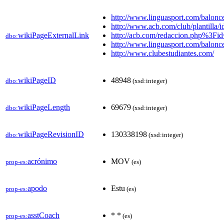
http://www.linguasport.com/balonce
http://www.acb.com/club/plantilla/i
wikiPageExternalLink
http://acb.com/redaccion.php%3Fi
dbo:
http://www.linguasport.com/balonce
http://www.clubestudiantes.com/
wikiPageID
48948
dbo:
(xsd:integer)
wikiPageLength
69679
dbo:
(xsd:integer)
wikiPageRevisionID
130338198
dbo:
(xsd:integer)
acrónimo
MOV
prop-es:
(es)
apodo
Estu
prop-es:
(es)
asstCoach
* *
prop-es:
(es)