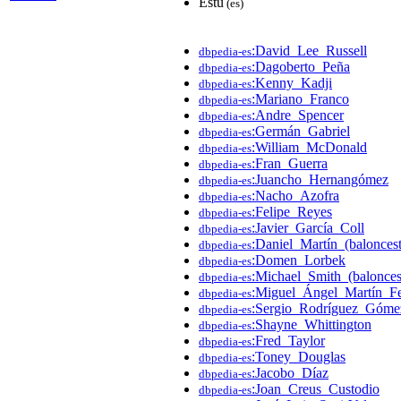
Estu
(es)
:David_Lee_Russell
dbpedia-es
:Dagoberto_Peña
dbpedia-es
:Kenny_Kadji
dbpedia-es
:Mariano_Franco
dbpedia-es
:Andre_Spencer
dbpedia-es
:Germán_Gabriel
dbpedia-es
:William_McDonald
dbpedia-es
:Fran_Guerra
dbpedia-es
:Juancho_Hernangómez
dbpedia-es
:Nacho_Azofra
dbpedia-es
:Felipe_Reyes
dbpedia-es
:Javier_García_Coll
dbpedia-es
:Daniel_Martín_(baloncest
dbpedia-es
:Domen_Lorbek
dbpedia-es
:Michael_Smith_(balonces
dbpedia-es
:Miguel_Ángel_Martín_F
dbpedia-es
:Sergio_Rodríguez_Góme
dbpedia-es
:Shayne_Whittington
dbpedia-es
:Fred_Taylor
dbpedia-es
:Toney_Douglas
dbpedia-es
:Jacobo_Díaz
dbpedia-es
:Joan_Creus_Custodio
dbpedia-es