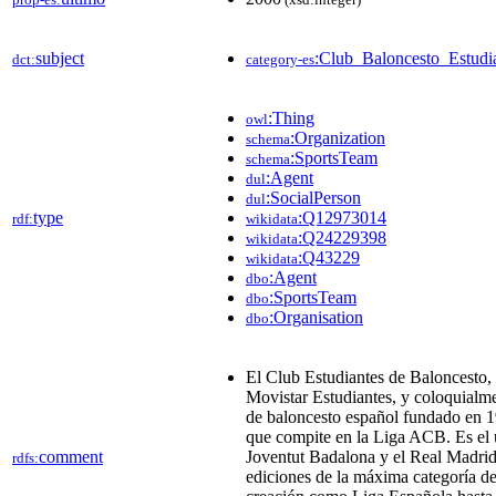
subject
:Club_Baloncesto_Estudi
dct:
category-es
:Thing
owl
:Organization
schema
:SportsTeam
schema
:Agent
dul
:SocialPerson
dul
type
:Q12973014
rdf:
wikidata
:Q24229398
wikidata
:Q43229
wikidata
:Agent
dbo
:SportsTeam
dbo
:Organisation
dbo
El Club Estudiantes de Baloncesto,
Movistar Estudiantes, y coloquialme
de baloncesto español fundado en 1
que compite en la Liga ACB. Es el 
comment
Joventut Badalona y el Real Madrid)
rdfs:
ediciones de la máxima categoría de