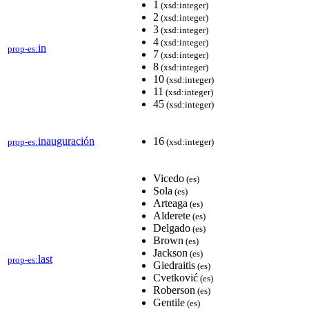
1
(xsd:integer)
2
(xsd:integer)
3
(xsd:integer)
4
(xsd:integer)
in
prop-es:
7
(xsd:integer)
8
(xsd:integer)
10
(xsd:integer)
11
(xsd:integer)
45
(xsd:integer)
inauguración
16
prop-es:
(xsd:integer)
Vicedo
(es)
Sola
(es)
Arteaga
(es)
Alderete
(es)
Delgado
(es)
Brown
(es)
Jackson
(es)
last
prop-es:
Giedraitis
(es)
Cvetković
(es)
Roberson
(es)
Gentile
(es)