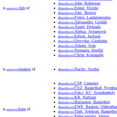
:John_Roberson
dbpedia-es
is
club
of
:Edgar_Vicedo
prop-es:
dbpedia-es
:Alec_Brown
dbpedia-es
:Fotios_Lampropoulos
dbpedia-es
:Alessandro_Gentile
dbpedia-es
:Ángel_Delgado
dbpedia-es
:Aleksa_Avramović
dbpedia-es
:Edwin_Jackson
dbpedia-es
:Dovydas_Giedraitis
dbpedia-es
:Adams_Sola
dbpedia-es
:Nemanja_Đurišić
dbpedia-es
:Christ_Koumadje
dbpedia-es
is
equipos
of
:Nacho_Azofra
prop-es:
dbpedia-es
:CSP_Limoges
dbpedia-es
:ČEZ_Basketball_Nymbu
dbpedia-es
:Falco_KC_Szombathely
dbpedia-es
:KK_Partizan
dbpedia-es
:Bursaspor_Basketbol
dbpedia-es
:EWE_Baskets_Oldembu
dbpedia-es
is
from
of
prop-es:
:Türk_Telekom_Basketbo
dbpedia-es
:Pallacanestro_Varese
dbpedia-es