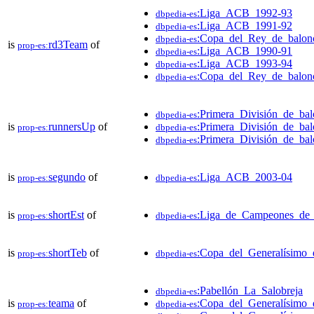
:Liga_ACB_1992-93
dbpedia-es
:Liga_ACB_1991-92
dbpedia-es
:Copa_del_Rey_de_balon
dbpedia-es
is
rd3Team
of
prop-es:
:Liga_ACB_1990-91
dbpedia-es
:Liga_ACB_1993-94
dbpedia-es
:Copa_del_Rey_de_balon
dbpedia-es
:Primera_División_de_ba
dbpedia-es
is
runnersUp
of
:Primera_División_de_ba
prop-es:
dbpedia-es
:Primera_División_de_ba
dbpedia-es
is
segundo
of
:Liga_ACB_2003-04
prop-es:
dbpedia-es
is
shortEst
of
:Liga_de_Campeones_de_
prop-es:
dbpedia-es
is
shortTeb
of
:Copa_del_Generalísimo_
prop-es:
dbpedia-es
:Pabellón_La_Salobreja
dbpedia-es
is
teama
of
:Copa_del_Generalísimo_
prop-es:
dbpedia-es