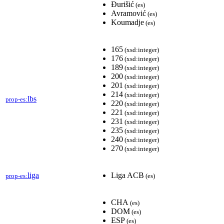
Đurišić
(es)
Avramović
(es)
Koumadje
(es)
165
(xsd:integer)
176
(xsd:integer)
189
(xsd:integer)
200
(xsd:integer)
201
(xsd:integer)
214
(xsd:integer)
lbs
prop-es:
220
(xsd:integer)
221
(xsd:integer)
231
(xsd:integer)
235
(xsd:integer)
240
(xsd:integer)
270
(xsd:integer)
liga
Liga ACB
prop-es:
(es)
CHA
(es)
DOM
(es)
ESP
(es)