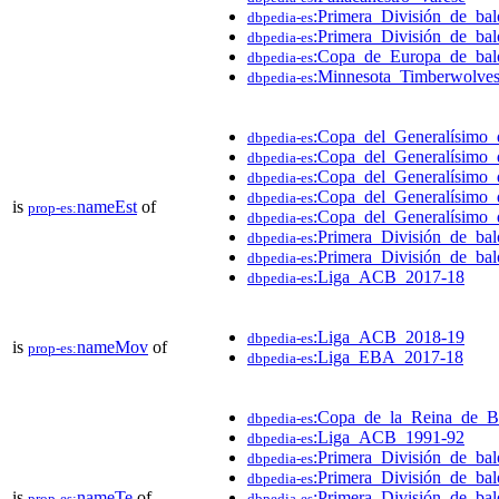
:Primera_División_de_ba
dbpedia-es
:Primera_División_de_ba
dbpedia-es
:Copa_de_Europa_de_bal
dbpedia-es
:Minnesota_Timberwolve
dbpedia-es
:Copa_del_Generalísimo_
dbpedia-es
:Copa_del_Generalísimo_
dbpedia-es
:Copa_del_Generalísimo_
dbpedia-es
:Copa_del_Generalísimo_
dbpedia-es
is
nameEst
of
prop-es:
:Copa_del_Generalísimo_
dbpedia-es
:Primera_División_de_ba
dbpedia-es
:Primera_División_de_ba
dbpedia-es
:Liga_ACB_2017-18
dbpedia-es
:Liga_ACB_2018-19
dbpedia-es
is
nameMov
of
prop-es:
:Liga_EBA_2017-18
dbpedia-es
:Copa_de_la_Reina_de_B
dbpedia-es
:Liga_ACB_1991-92
dbpedia-es
:Primera_División_de_ba
dbpedia-es
:Primera_División_de_ba
dbpedia-es
is
nameTe
of
:Primera_División_de_ba
prop-es:
dbpedia-es