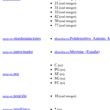
21
(xsd:integer)
31
(xsd:integer)
33
(xsd:integer)
42
(xsd:integer)
50
(xsd:integer)
77
(xsd:integer)
otrasInstalaciones
:Polideportivo_Antonio_
prop-es:
dbpedia-es
patrocinador
:Movistar_(España)
prop-es:
dbpedia-es
C
(es)
PG
(es)
pos
SF
prop-es:
(es)
SG
(es)
FC
(es)
posición
16
prop-es:
(xsd:integer)
prepFisico
*
prop-es:
(es)