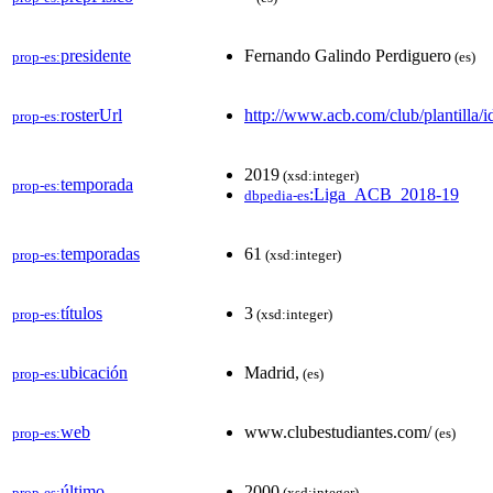
presidente
Fernando Galindo Perdiguero
prop-es:
(es)
rosterUrl
http://www.acb.com/club/plantilla/i
prop-es:
2019
(xsd:integer)
temporada
prop-es:
:Liga_ACB_2018-19
dbpedia-es
temporadas
61
prop-es:
(xsd:integer)
títulos
3
prop-es:
(xsd:integer)
ubicación
Madrid,
prop-es:
(es)
web
www.clubestudiantes.com/
prop-es:
(es)
último
2000
prop-es:
(xsd:integer)