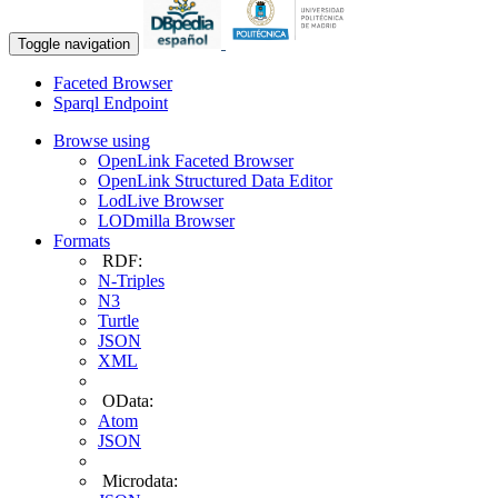
Toggle navigation
Faceted Browser
Sparql Endpoint
Browse using
OpenLink Faceted Browser
OpenLink Structured Data Editor
LodLive Browser
LODmilla Browser
Formats
RDF:
N-Triples
N3
Turtle
JSON
XML
OData:
Atom
JSON
Microdata: