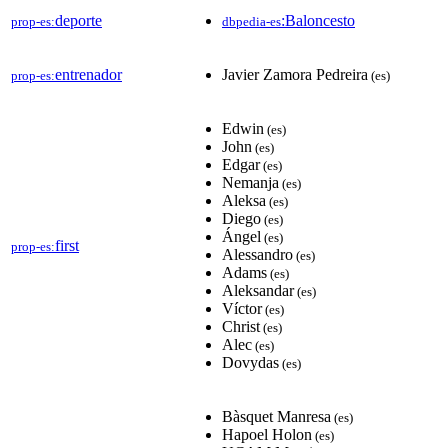
deporte
:Baloncesto
prop-es:
dbpedia-es
entrenador
Javier Zamora Pedreira
prop-es:
(es)
Edwin
(es)
John
(es)
Edgar
(es)
Nemanja
(es)
Aleksa
(es)
Diego
(es)
Ángel
(es)
first
prop-es:
Alessandro
(es)
Adams
(es)
Aleksandar
(es)
Víctor
(es)
Christ
(es)
Alec
(es)
Dovydas
(es)
Bàsquet Manresa
(es)
Hapoel Holon
(es)