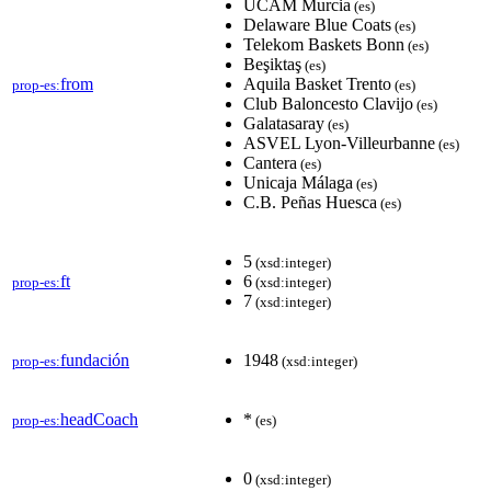
UCAM Murcia
(es)
Delaware Blue Coats
(es)
Telekom Baskets Bonn
(es)
Beşiktaş
(es)
from
Aquila Basket Trento
prop-es:
(es)
Club Baloncesto Clavijo
(es)
Galatasaray
(es)
ASVEL Lyon-Villeurbanne
(es)
Cantera
(es)
Unicaja Málaga
(es)
C.B. Peñas Huesca
(es)
5
(xsd:integer)
ft
6
prop-es:
(xsd:integer)
7
(xsd:integer)
fundación
1948
prop-es:
(xsd:integer)
headCoach
*
prop-es:
(es)
0
(xsd:integer)