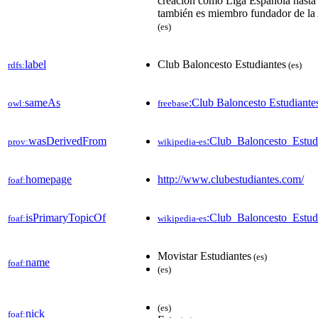
creación como Liga Española hasta 
también es miembro fundador de la 
(es)
label
Club Baloncesto Estudiantes
rdfs:
(es)
sameAs
:Club Baloncesto Estudiante
owl:
freebase
wasDerivedFrom
:Club_Baloncesto_Estu
prov:
wikipedia-es
homepage
http://www.clubestudiantes.com/
foaf:
isPrimaryTopicOf
:Club_Baloncesto_Estud
foaf:
wikipedia-es
Movistar Estudiantes
(es)
name
foaf:
(es)
(es)
nick
foaf: