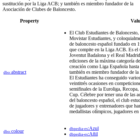
sustitución por la Liga ACB; y también es miembro fundador de la
Asociación de Clubes de Baloncesto.​
Property
Val
El Club Estudiantes de Baloncesto,
Movistar Estudiantes, y coloquialme
de baloncesto español fundado en 1
que compite en la Liga ACB. Es el 
Joventut Badalona y el Real Madrid)
ediciones de la máxima categoría de
creación como Liga Española hasta 
abstract
también es miembro fundador de la 
dbo:
El Estudiantes ha conseguido varios 
veintitrés ocasiones en competicione
semifinales de la Euroliga, Reco
Cup. Célebre por tener una de las a
del baloncesto español, el club est
de jugadores y entrenadores que h
medallistas olímpicos, jugadores en
:Azul
dbpedia-es
colour
dbo:
:Añil
dbpedia-es