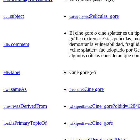
subject
:Películas_gore
dct:
category-es
El cine gore o cine splatter es un ti
gráfica extrema. Estas películas, med
comment
demostrar la vulnerabilidad, fragili
rdfs:
«cine splatter» fue adoptado por G
algunos críticos consideran que con
label
Cine gore
rdfs:
(es)
sameAs
:Cine gore
owl:
freebase
wasDerivedFrom
:Cine_gore?oldid=128
prov:
wikipedia-es
isPrimaryTopicOf
:Cine_gore
foaf:
wikipedia-es
:Historia_de_Ricky