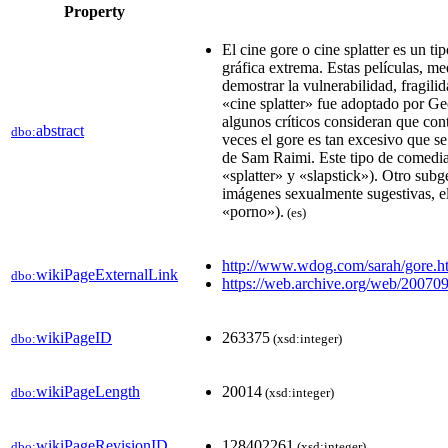
Property
El cine gore o cine splatter es un ti
gráfica extrema. Estas películas, med
demostrar la vulnerabilidad, fragili
«cine splatter» fue adoptado por G
algunos críticos consideran que con
abstract
dbo:
veces el gore es tan excesivo que 
de Sam Raimi. Este tipo de comedia
«splatter» y «slapstick»). Otro sub
imágenes sexualmente sugestivas, e
«porno»).​
(es)
http://www.wdog.com/sarah/gore.h
wikiPageExternalLink
dbo:
https://web.archive.org/web/20070
wikiPageID
263375
dbo:
(xsd:integer)
wikiPageLength
20014
dbo:
(xsd:integer)
wikiPageRevisionID
128402261
dbo:
(xsd:integer)