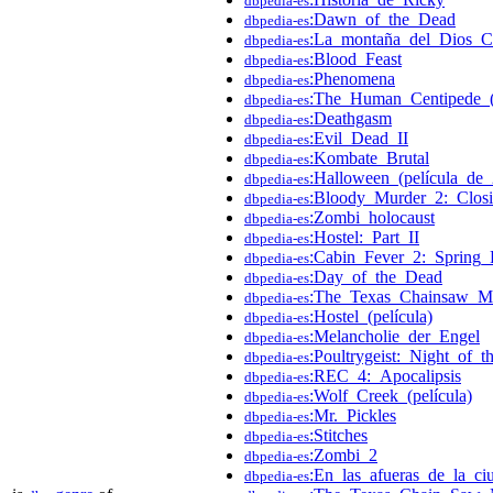
dbpedia-es
:Dawn_of_the_Dead
dbpedia-es
:La_montaña_del_Dios_C
dbpedia-es
:Blood_Feast
dbpedia-es
:Phenomena
dbpedia-es
:The_Human_Centipede_(
dbpedia-es
:Deathgasm
dbpedia-es
:Evil_Dead_II
dbpedia-es
:Kombate_Brutal
dbpedia-es
:Halloween_(película_de
dbpedia-es
:Bloody_Murder_2:_Clo
dbpedia-es
:Zombi_holocaust
dbpedia-es
:Hostel:_Part_II
dbpedia-es
:Cabin_Fever_2:_Spring_
dbpedia-es
:Day_of_the_Dead
dbpedia-es
:The_Texas_Chainsaw_M
dbpedia-es
:Hostel_(película)
dbpedia-es
:Melancholie_der_Engel
dbpedia-es
:Poultrygeist:_Night_of_
dbpedia-es
:REC_4:_Apocalipsis
dbpedia-es
:Wolf_Creek_(película)
dbpedia-es
:Mr._Pickles
dbpedia-es
:Stitches
dbpedia-es
:Zombi_2
dbpedia-es
:En_las_afueras_de_la_ci
dbpedia-es