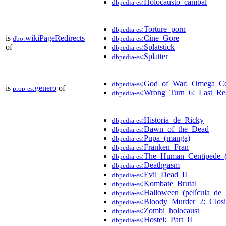
:Holocausto_caníbal
dbpedia-es
:Torture_porn
dbpedia-es
is
wikiPageRedirects
:Cine_Gore
dbo:
dbpedia-es
of
:Splatstick
dbpedia-es
:Splatter
dbpedia-es
:God_of_War:_Omega_Col
dbpedia-es
is
genero
of
prop-es:
:Wrong_Turn_6:_Last_Re
dbpedia-es
:Historia_de_Ricky
dbpedia-es
:Dawn_of_the_Dead
dbpedia-es
:Pupa_(manga)
dbpedia-es
:Franken_Fran
dbpedia-es
:The_Human_Centipede_(
dbpedia-es
:Deathgasm
dbpedia-es
:Evil_Dead_II
dbpedia-es
:Kombate_Brutal
dbpedia-es
:Halloween_(película_de
dbpedia-es
:Bloody_Murder_2:_Clo
dbpedia-es
:Zombi_holocaust
dbpedia-es
:Hostel:_Part_II
dbpedia-es