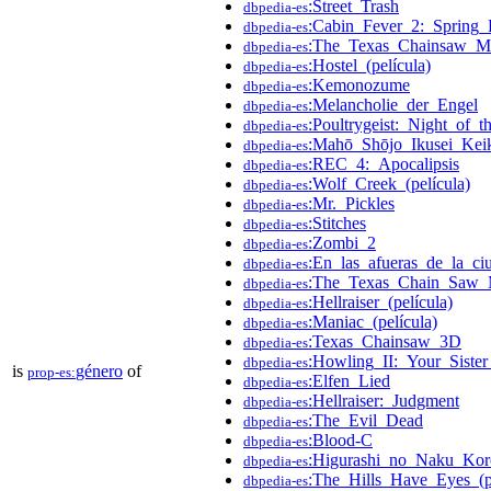
:Street_Trash
dbpedia-es
:Cabin_Fever_2:_Spring_
dbpedia-es
:The_Texas_Chainsaw_M
dbpedia-es
:Hostel_(película)
dbpedia-es
:Kemonozume
dbpedia-es
:Melancholie_der_Engel
dbpedia-es
:Poultrygeist:_Night_of_
dbpedia-es
:Mahō_Shōjo_Ikusei_Kei
dbpedia-es
:REC_4:_Apocalipsis
dbpedia-es
:Wolf_Creek_(película)
dbpedia-es
:Mr._Pickles
dbpedia-es
:Stitches
dbpedia-es
:Zombi_2
dbpedia-es
:En_las_afueras_de_la_ci
dbpedia-es
:The_Texas_Chain_Saw_
dbpedia-es
:Hellraiser_(película)
dbpedia-es
:Maniac_(película)
dbpedia-es
:Texas_Chainsaw_3D
dbpedia-es
:Howling_II:_Your_Siste
dbpedia-es
is
género
of
prop-es:
:Elfen_Lied
dbpedia-es
:Hellraiser:_Judgment
dbpedia-es
:The_Evil_Dead
dbpedia-es
:Blood-C
dbpedia-es
:Higurashi_no_Naku_Kor
dbpedia-es
:The_Hills_Have_Eyes_(p
dbpedia-es