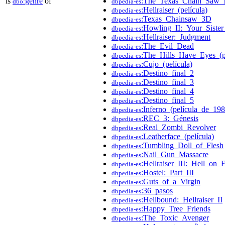
is
genre
of
:The_Texas_Chain_Saw_
dbo:
dbpedia-es
:Hellraiser_(película)
dbpedia-es
:Texas_Chainsaw_3D
dbpedia-es
:Howling_II:_Your_Siste
dbpedia-es
:Hellraiser:_Judgment
dbpedia-es
:The_Evil_Dead
dbpedia-es
:The_Hills_Have_Eyes_(p
dbpedia-es
:Cujo_(película)
dbpedia-es
:Destino_final_2
dbpedia-es
:Destino_final_3
dbpedia-es
:Destino_final_4
dbpedia-es
:Destino_final_5
dbpedia-es
:Inferno_(película_de_198
dbpedia-es
:REC_3:_Génesis
dbpedia-es
:Real_Zombi_Revolver
dbpedia-es
:Leatherface_(película)
dbpedia-es
:Tumbling_Doll_of_Flesh
dbpedia-es
:Nail_Gun_Massacre
dbpedia-es
:Hellraiser_III:_Hell_on_
dbpedia-es
:Hostel:_Part_III
dbpedia-es
:Guts_of_a_Virgin
dbpedia-es
:36_pasos
dbpedia-es
:Hellbound:_Hellraiser_II
dbpedia-es
:Happy_Tree_Friends
dbpedia-es
:The_Toxic_Avenger
dbpedia-es