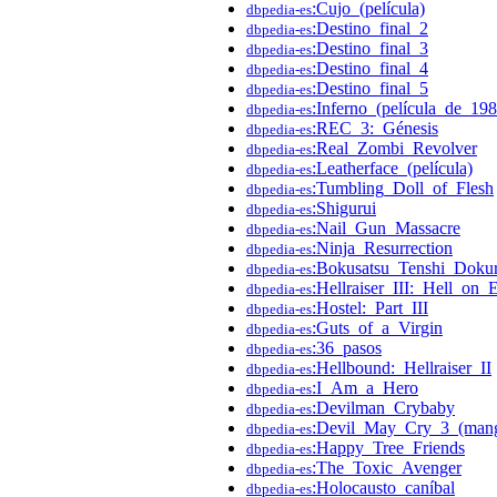
:Cujo_(película)
dbpedia-es
:Destino_final_2
dbpedia-es
:Destino_final_3
dbpedia-es
:Destino_final_4
dbpedia-es
:Destino_final_5
dbpedia-es
:Inferno_(película_de_198
dbpedia-es
:REC_3:_Génesis
dbpedia-es
:Real_Zombi_Revolver
dbpedia-es
:Leatherface_(película)
dbpedia-es
:Tumbling_Doll_of_Flesh
dbpedia-es
:Shigurui
dbpedia-es
:Nail_Gun_Massacre
dbpedia-es
:Ninja_Resurrection
dbpedia-es
:Bokusatsu_Tenshi_Doku
dbpedia-es
:Hellraiser_III:_Hell_on_
dbpedia-es
:Hostel:_Part_III
dbpedia-es
:Guts_of_a_Virgin
dbpedia-es
:36_pasos
dbpedia-es
:Hellbound:_Hellraiser_II
dbpedia-es
:I_Am_a_Hero
dbpedia-es
:Devilman_Crybaby
dbpedia-es
:Devil_May_Cry_3_(man
dbpedia-es
:Happy_Tree_Friends
dbpedia-es
:The_Toxic_Avenger
dbpedia-es
:Holocausto_caníbal
dbpedia-es