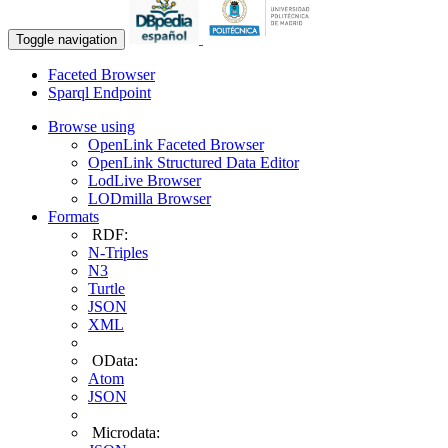
Toggle navigation
Faceted Browser
Sparql Endpoint
Browse using
OpenLink Faceted Browser
OpenLink Structured Data Editor
LodLive Browser
LODmilla Browser
Formats
RDF:
N-Triples
N3
Turtle
JSON
XML
OData:
Atom
JSON
Microdata: