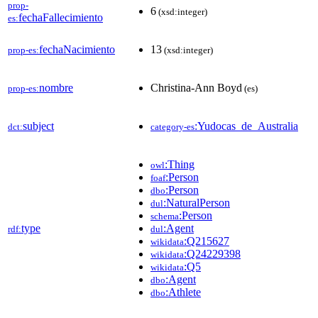
prop-
6
(xsd:integer)
fechaFallecimiento
es:
fechaNacimiento
13
prop-es:
(xsd:integer)
nombre
Christina-Ann Boyd
prop-es:
(es)
subject
:Yudocas_de_Australia
dct:
category-es
:Thing
owl
:Person
foaf
:Person
dbo
:NaturalPerson
dul
:Person
schema
type
:Agent
rdf:
dul
:Q215627
wikidata
:Q24229398
wikidata
:Q5
wikidata
:Agent
dbo
:Athlete
dbo