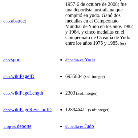
1957-6 de octubre de 2008) fue
una deportista australiana que
compitió en yudo. Ganó dos
abstract
medallas en el Campeonato
dbo:
Mundial de Yudo en los años 1982
y 1984, y cinco medallas en el
Campeonato de Oceanía de Yudo
entre los años 1975 y 1985.​
(es)
sport
:Yudo
dbo:
dbpedia-es
wikiPageID
6935804
dbo:
(xsd:integer)
wikiPageLength
2303
dbo:
(xsd:integer)
wikiPageRevisionID
128946411
dbo:
(xsd:integer)
deporte
:Judo
prop-es:
dbpedia-es