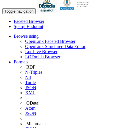
Toggle navigation
Faceted Browser
Sparql Endpoint
Browse using
OpenLink Faceted Browser
OpenLink Structured Data Editor
LodLive Browser
LODmilla Browser
Formats
RDF:
N-Triples
N3
Turtle
JSON
XML
OData:
Atom
JSON
Microdata: