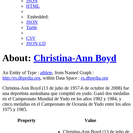
JSON
HTML
Embedded:
JSON
Turtle
CSV
JSON-LD
About:
Christina-Ann Boyd
An Entity of Type :
athlete
, from Named Graph :
http://es.dbpedia.org
, within Data Space :
es.dbpedia.org
Christina-Ann Boyd (13 de julio de 1957-6 de octubre de 2008) fue
una deportista australiana que compitió en yudo. Ganó dos medallas
en el Campeonato Mundial de Yudo en los años 1982 y 1984, y
cinco medallas en el Campeonato de Oceanía de Yudo entre los años
1975 y 1985.​
Property
Value
Christina-Ann Boyd (13 de julio de