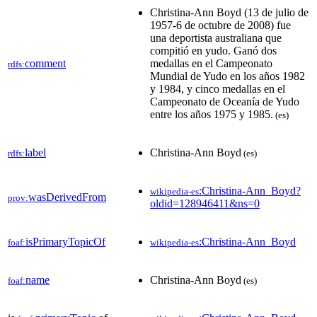
Christina-Ann Boyd (13 de julio de
1957-6 de octubre de 2008) fue
una deportista australiana que
compitió en yudo. Ganó dos
comment
medallas en el Campeonato
rdfs:
Mundial de Yudo en los años 1982
y 1984, y cinco medallas en el
Campeonato de Oceanía de Yudo
entre los años 1975 y 1985.​
(es)
label
Christina-Ann Boyd
rdfs:
(es)
:Christina-Ann_Boyd?
wikipedia-es
wasDerivedFrom
prov:
oldid=128946411&ns=0
isPrimaryTopicOf
:Christina-Ann_Boyd
foaf:
wikipedia-es
name
Christina-Ann Boyd
foaf:
(es)