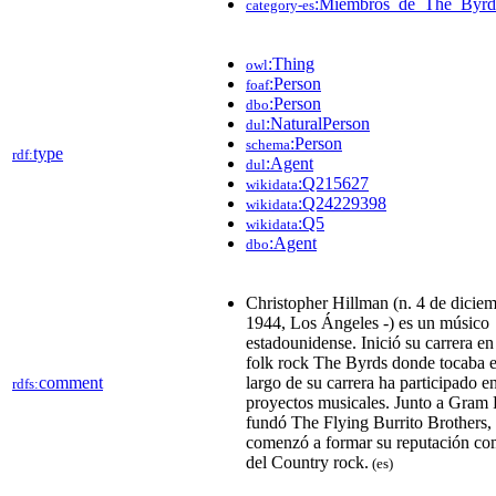
:Miembros_de_The_Byrd
category-es
:Thing
owl
:Person
foaf
:Person
dbo
:NaturalPerson
dul
:Person
schema
type
rdf:
:Agent
dul
:Q215627
wikidata
:Q24229398
wikidata
:Q5
wikidata
:Agent
dbo
Christopher Hillman (n. 4 de dicie
1944, Los Ángeles -) es un músico
estadounidense. Inició su carrera en
folk rock The Byrds donde tocaba el
comment
largo de su carrera ha participado e
rdfs:
proyectos musicales. Junto a Gram 
fundó The Flying Burrito Brothers,
comenzó a formar su reputación co
del Country rock.
(es)