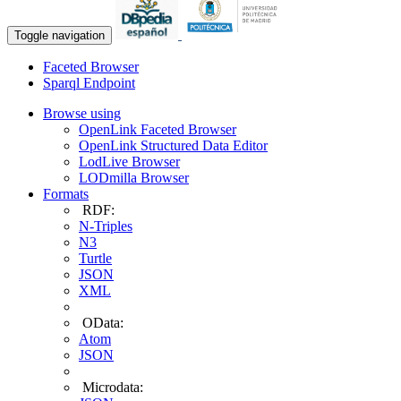
Toggle navigation
Faceted Browser
Sparql Endpoint
Browse using
OpenLink Faceted Browser
OpenLink Structured Data Editor
LodLive Browser
LODmilla Browser
Formats
RDF:
N-Triples
N3
Turtle
JSON
XML
OData:
Atom
JSON
Microdata: