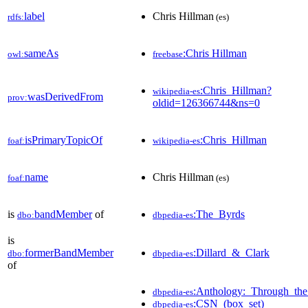
label
Chris Hillman
rdfs:
(es)
sameAs
:Chris Hillman
owl:
freebase
:Chris_Hillman?
wikipedia-es
wasDerivedFrom
prov:
oldid=126366744&ns=0
isPrimaryTopicOf
:Chris_Hillman
foaf:
wikipedia-es
name
Chris Hillman
foaf:
(es)
is
bandMember
of
:The_Byrds
dbo:
dbpedia-es
is
formerBandMember
:Dillard_&_Clark
dbo:
dbpedia-es
of
:Anthology:_Through_the
dbpedia-es
:CSN_(box_set)
dbpedia-es