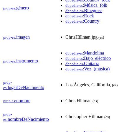
dbpedia-es
:Música_folk
dbpedia-es
género
prop-es:
:Bluegrass
dbpedia-es
:Rock
dbpedia-es
:Country
dbpedia-es
imagen
ChrisHillman.jpg
prop-es:
(es)
:Mandolina
dbpedia-es
:Bajo_eléctrico
dbpedia-es
instrumento
prop-es:
:Guitarra
dbpedia-es
:Voz_(música)
dbpedia-es
prop-
Los Ángeles, California,
(es)
lugarDeNacimiento
es:
nombre
Chris Hillman
prop-es:
(es)
prop-
Christopher Hillman
(es)
nombreDeNacimiento
es: