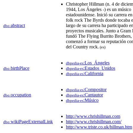
Christopher Hillman (n. 4 de dicie
1944, Los Ángeles -) es un músico
estadounidense. Inició su carrera en
folk rock The Byrds donde tocaba el
abstract
largo de su carrera ha participado e
dbo:
proyectos musicales. Junto a Gram 
fundó The Flying Burrito Brothers,
comenzó a formar su reputación co
del Country rock.
(es)
:Los_Ángeles
dbpedia-es
birthPlace
:Estados_Unidos
dbo:
dbpedia-es
:California
dbpedia-es
:Compositor
dbpedia-es
occupation
:Cantautor
dbo:
dbpedia-es
:Músico
dbpedia-es
http://www.chrishillman.com
wikiPageExternalLink
http://www.chrishillman.com/
dbo:
http://www.triste.co.uk/hillman.htm