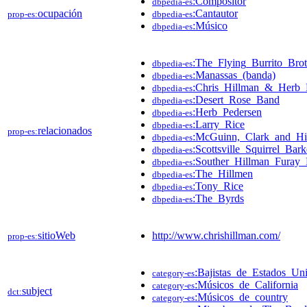
:Compositor
dbpedia-es
ocupación
:Cantautor
prop-es:
dbpedia-es
:Músico
dbpedia-es
:The_Flying_Burrito_Brot
dbpedia-es
:Manassas_(banda)
dbpedia-es
:Chris_Hillman_&_Herb_
dbpedia-es
:Desert_Rose_Band
dbpedia-es
:Herb_Pedersen
dbpedia-es
:Larry_Rice
dbpedia-es
relacionados
prop-es:
:McGuinn,_Clark_and_Hi
dbpedia-es
:Scottsville_Squirrel_Bark
dbpedia-es
:Souther_Hillman_Furay
dbpedia-es
:The_Hillmen
dbpedia-es
:Tony_Rice
dbpedia-es
:The_Byrds
dbpedia-es
sitioWeb
http://www.chrishillman.com/
prop-es:
:Bajistas_de_Estados_Un
category-es
:Músicos_de_California
category-es
subject
dct:
:Músicos_de_country
category-es