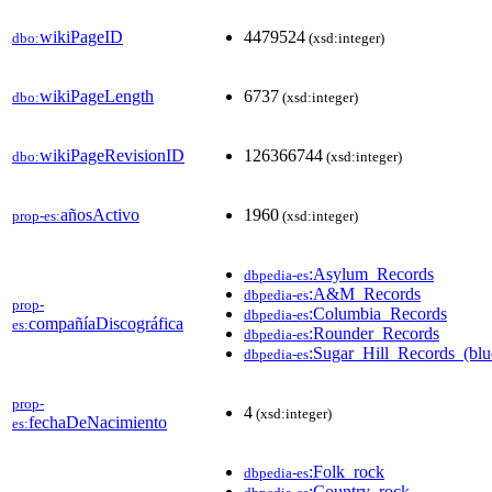
wikiPageID
4479524
dbo:
(xsd:integer)
wikiPageLength
6737
dbo:
(xsd:integer)
wikiPageRevisionID
126366744
dbo:
(xsd:integer)
añosActivo
1960
prop-es:
(xsd:integer)
:Asylum_Records
dbpedia-es
:A&M_Records
dbpedia-es
prop-
:Columbia_Records
dbpedia-es
compañíaDiscográfica
es:
:Rounder_Records
dbpedia-es
:Sugar_Hill_Records_(blu
dbpedia-es
prop-
4
(xsd:integer)
fechaDeNacimiento
es:
:Folk_rock
dbpedia-es
:Country_rock