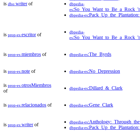
is
writer
of
dbo:
dbpedia-
:So_You_Want_to_Be_a_Rock_'n'
es
:Pack_Up_the_Plantation:
dbpedia-es
dbpedia-
is
escritor
of
prop-es:
:So_You_Want_to_Be_a_Rock_'n'
es
is
miembros
of
:The_Byrds
prop-es:
dbpedia-es
is
note
of
:No_Depression
prop-es:
dbpedia-es
is
otrosMiembros
prop-es:
:Dillard_&_Clark
dbpedia-es
of
is
relacionados
of
:Gene_Clark
prop-es:
dbpedia-es
:Anthology:_Through_the
dbpedia-es
is
writer
of
prop-es:
:Pack_Up_the_Plantation:
dbpedia-es