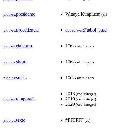
presidente
Wittaya Kunpluem
prop-es:
(es)
procedencia
:Fútbol_base
prop-es:
dbpedia-es
rightarm
106
prop-es:
(xsd:integer)
shorts
106
prop-es:
(xsd:integer)
socks
106
prop-es:
(xsd:integer)
2013
(xsd:integer)
temporada
2019
prop-es:
(xsd:integer)
2020
(xsd:integer)
texto
#FFFFFF
prop-es:
(es)