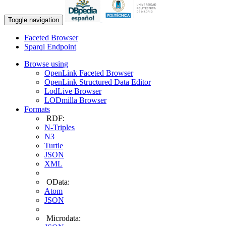
Toggle navigation
Faceted Browser
Sparql Endpoint
Browse using
OpenLink Faceted Browser
OpenLink Structured Data Editor
LodLive Browser
LODmilla Browser
Formats
RDF:
N-Triples
N3
Turtle
JSON
XML
OData:
Atom
JSON
Microdata: