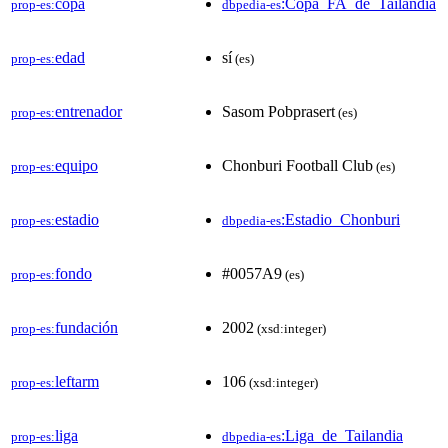
copa
:Copa_FA_de_Tailandia
prop-es:
dbpedia-es
edad
sí
prop-es:
(es)
entrenador
Sasom Pobprasert
prop-es:
(es)
equipo
Chonburi Football Club
prop-es:
(es)
estadio
:Estadio_Chonburi
prop-es:
dbpedia-es
fondo
#0057A9
prop-es:
(es)
fundación
2002
prop-es:
(xsd:integer)
leftarm
106
prop-es:
(xsd:integer)
liga
:Liga_de_Tailandia
prop-es:
dbpedia-es