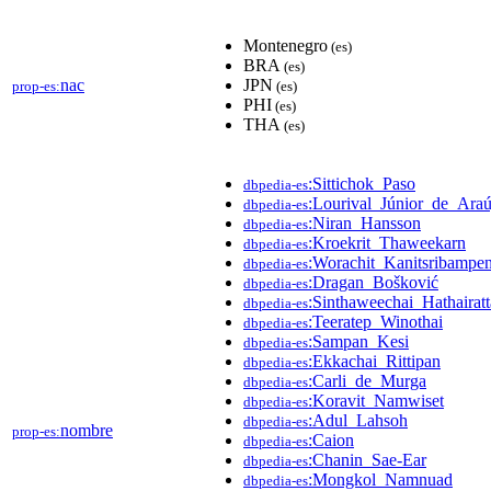
Montenegro
(es)
BRA
(es)
nac
JPN
prop-es:
(es)
PHI
(es)
THA
(es)
:Sittichok_Paso
dbpedia-es
:Lourival_Júnior_de_Ara
dbpedia-es
:Niran_Hansson
dbpedia-es
:Kroekrit_Thaweekarn
dbpedia-es
:Worachit_Kanitsribampe
dbpedia-es
:Dragan_Bošković
dbpedia-es
:Sinthaweechai_Hathairat
dbpedia-es
:Teeratep_Winothai
dbpedia-es
:Sampan_Kesi
dbpedia-es
:Ekkachai_Rittipan
dbpedia-es
:Carli_de_Murga
dbpedia-es
:Koravit_Namwiset
dbpedia-es
:Adul_Lahsoh
dbpedia-es
nombre
prop-es:
:Caion
dbpedia-es
:Chanin_Sae-Ear
dbpedia-es
:Mongkol_Namnuad
dbpedia-es