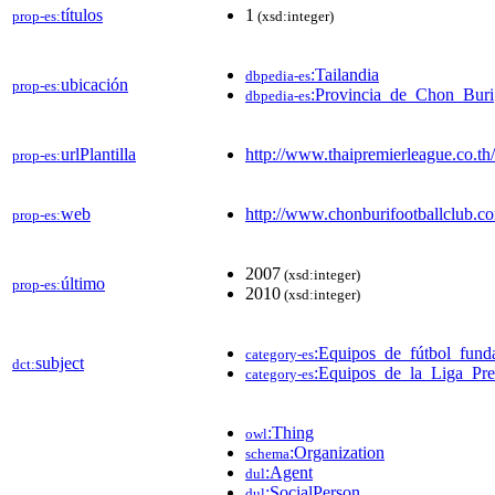
títulos
1
prop-es:
(xsd:integer)
:Tailandia
dbpedia-es
ubicación
prop-es:
:Provincia_de_Chon_Buri
dbpedia-es
urlPlantilla
http://www.thaipremierleague.co.t
prop-es:
web
http://www.chonburifootballclub.c
prop-es:
2007
(xsd:integer)
último
prop-es:
2010
(xsd:integer)
:Equipos_de_fútbol_fun
category-es
subject
dct:
:Equipos_de_la_Liga_Pre
category-es
:Thing
owl
:Organization
schema
:Agent
dul
:SocialPerson
dul