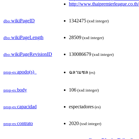
http://www.thaipremierleague.co.t
wikiPageID
1342475
dbo:
(xsd:integer)
wikiPageLength
28509
dbo:
(xsd:integer)
wikiPageRevisionID
130086679
dbo:
(xsd:integer)
apodo(s)_
ฉลามชล
prop-es:
(es)
body
106
prop-es:
(xsd:integer)
capacidad
espectadores
prop-es:
(es)
contrato
2020
prop-es:
(xsd:integer)