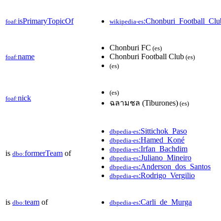
isPrimaryTopicOf
:Chonburi_Football_Clu
foaf:
wikipedia-es
Chonburi FC
(es)
name
Chonburi Football Club
foaf:
(es)
(es)
(es)
nick
foaf:
ฉลามชล (Tiburones)
(es)
:Sittichok_Paso
dbpedia-es
:Hamed_Koné
dbpedia-es
:Irfan_Bachdim
dbpedia-es
is
formerTeam
of
dbo:
:Juliano_Mineiro
dbpedia-es
:Anderson_dos_Santos
dbpedia-es
:Rodrigo_Vergilio
dbpedia-es
is
team
of
:Carli_de_Murga
dbo:
dbpedia-es