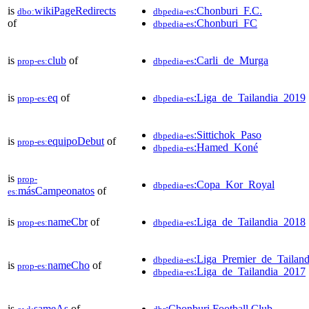
is
wikiPageRedirects
:Chonburi_F.C.
dbo:
dbpedia-es
of
:Chonburi_FC
dbpedia-es
is
club
of
:Carli_de_Murga
prop-es:
dbpedia-es
is
eq
of
:Liga_de_Tailandia_2019
prop-es:
dbpedia-es
:Sittichok_Paso
dbpedia-es
is
equipoDebut
of
prop-es:
:Hamed_Koné
dbpedia-es
is
prop-
:Copa_Kor_Royal
dbpedia-es
másCampeonatos
of
es:
is
nameCbr
of
:Liga_de_Tailandia_2018
prop-es:
dbpedia-es
:Liga_Premier_de_Tailan
dbpedia-es
is
nameCho
of
prop-es:
:Liga_de_Tailandia_2017
dbpedia-es
is
sameAs
of
:Chonburi Football Club