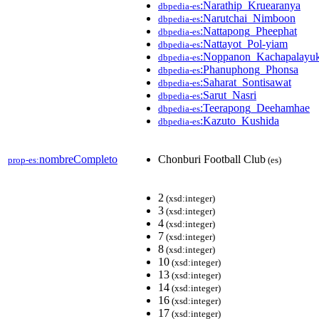
:Narathip_Kruearanya
dbpedia-es
:Narutchai_Nimboon
dbpedia-es
:Nattapong_Pheephat
dbpedia-es
:Nattayot_Pol-yiam
dbpedia-es
:Noppanon_Kachapalayu
dbpedia-es
:Phanuphong_Phonsa
dbpedia-es
:Saharat_Sontisawat
dbpedia-es
:Sarut_Nasri
dbpedia-es
:Teerapong_Deehamhae
dbpedia-es
:Kazuto_Kushida
dbpedia-es
nombreCompleto
Chonburi Football Club
prop-es:
(es)
2
(xsd:integer)
3
(xsd:integer)
4
(xsd:integer)
7
(xsd:integer)
8
(xsd:integer)
10
(xsd:integer)
13
(xsd:integer)
14
(xsd:integer)
16
(xsd:integer)
17
(xsd:integer)