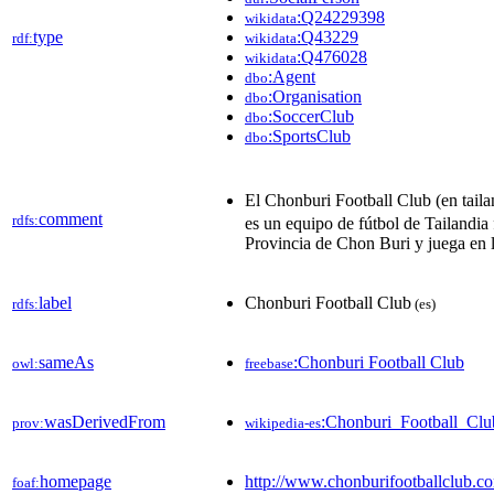
:Q24229398
wikidata
type
:Q43229
rdf:
wikidata
:Q476028
wikidata
:Agent
dbo
:Organisation
dbo
:SoccerClub
dbo
:SportsClub
dbo
El Chonburi Football Club (en ta
comment
rdfs:
es un equipo de fútbol de Tailandia
Provincia de Chon Buri y juega en l
label
Chonburi Football Club
rdfs:
(es)
sameAs
:Chonburi Football Club
owl:
freebase
wasDerivedFrom
:Chonburi_Football_Cl
prov:
wikipedia-es
homepage
http://www.chonburifootballclub.c
foaf: