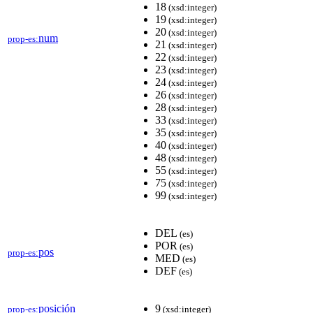
18
(xsd:integer)
19
(xsd:integer)
20
(xsd:integer)
num
prop-es:
21
(xsd:integer)
22
(xsd:integer)
23
(xsd:integer)
24
(xsd:integer)
26
(xsd:integer)
28
(xsd:integer)
33
(xsd:integer)
35
(xsd:integer)
40
(xsd:integer)
48
(xsd:integer)
55
(xsd:integer)
75
(xsd:integer)
99
(xsd:integer)
DEL
(es)
POR
(es)
pos
prop-es:
MED
(es)
DEF
(es)
posición
9
prop-es:
(xsd:integer)