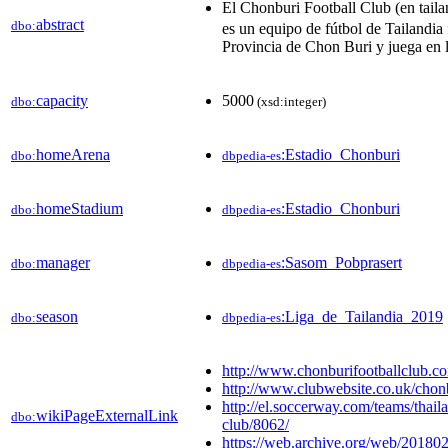
El Chonburi Football Club (en ta
abstract
dbo:
es un equipo de fútbol de Tailandia
Provincia de Chon Buri y juega en l
capacity
5000
dbo:
(xsd:integer)
homeArena
:Estadio_Chonburi
dbo:
dbpedia-es
homeStadium
:Estadio_Chonburi
dbo:
dbpedia-es
manager
:Sasom_Pobprasert
dbo:
dbpedia-es
season
:Liga_de_Tailandia_2019
dbo:
dbpedia-es
http://www.chonburifootballclub.c
http://www.clubwebsite.co.uk/chonb
http://el.soccerway.com/teams/thail
wikiPageExternalLink
dbo:
club/8062/
https://web.archive.org/web/20180