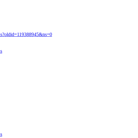
us?oldid=119388945&ns=0
s
s