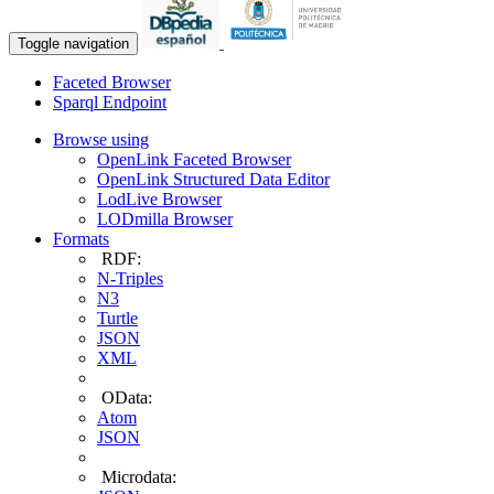
Toggle navigation
Faceted Browser
Sparql Endpoint
Browse using
OpenLink Faceted Browser
OpenLink Structured Data Editor
LodLive Browser
LODmilla Browser
Formats
RDF:
N-Triples
N3
Turtle
JSON
XML
OData:
Atom
JSON
Microdata: