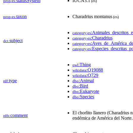
statusSystem
IUCN3.1
prop-es:
(es)
taxon
Charadrius montanus
prop-es:
(es)
:Animales_descritos_
category-es
:Charadrius
category-es
subject
dct:
:Aves_de_América_de
category-es
:Especies_descritas_
category-es
:Thing
owl
:Q19088
wikidata
:Q729
wikidata
type
:Animal
rdf:
dbo
:Bird
dbo
:Eukaryote
dbo
:Species
dbo
El chorlito llanero (Charadrius 
comment
rdfs:
endémica de América del Norte.