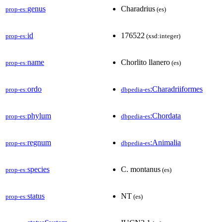
genus
Charadrius
prop-es:
(es)
id
176522
prop-es:
(xsd:integer)
name
Chorlito llanero
prop-es:
(es)
ordo
:Charadriiformes
prop-es:
dbpedia-es
phylum
:Chordata
prop-es:
dbpedia-es
regnum
:Animalia
prop-es:
dbpedia-es
species
C. montanus
prop-es:
(es)
status
NT
prop-es:
(es)