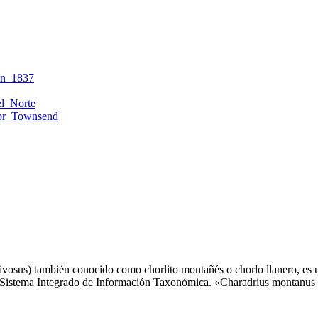
en_1837
l_Norte
por_Townsend
nivosus)​ también conocido como chorlito montañés o chorlo llanero,​ es 
Sistema Integrado de Información Taxonómica. «Charadrius montanus 