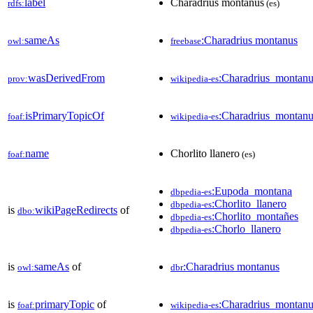
label
Charadrius montanus
rdfs:
(es)
sameAs
:Charadrius montanus
owl:
freebase
wasDerivedFrom
:Charadrius_montan
prov:
wikipedia-es
isPrimaryTopicOf
:Charadrius_montanu
foaf:
wikipedia-es
name
Chorlito llanero
foaf:
(es)
:Eupoda_montana
dbpedia-es
:Chorlito_llanero
dbpedia-es
is
wikiPageRedirects
of
dbo:
:Chorlito_montañes
dbpedia-es
:Chorlo_llanero
dbpedia-es
is
sameAs
of
:Charadrius montanus
owl:
dbr
is
primaryTopic
of
:Charadrius_montanu
foaf:
wikipedia-es