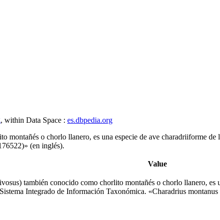
g
, within Data Space :
es.dbpedia.org
ito montañés o chorlo llanero,​ es una especie de ave charadriiforme d
76522)» (en inglés).
Value
nivosus)​ también conocido como chorlito montañés o chorlo llanero,​ es 
Sistema Integrado de Información Taxonómica. «Charadrius montanus 