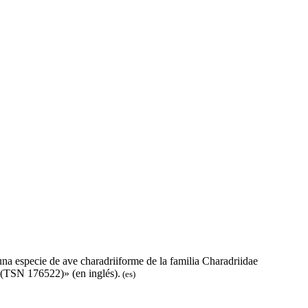
una especie de ave charadriiforme de la familia Charadriidae
(TSN 176522)» (en inglés).
(es)