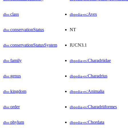
class
:Aves
dbo:
dbpedia-es
conservationStatus
NT
dbo:
conservationStatusSystem
IUCN3.1
dbo:
family
:Charadriidae
dbo:
dbpedia-es
genus
:Charadrius
dbo:
dbpedia-es
kingdom
:Animalia
dbo:
dbpedia-es
order
:Charadriiformes
dbo:
dbpedia-es
phylum
:Chordata
dbo:
dbpedia-es