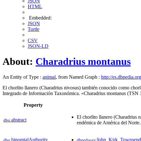
JSON
HTML
Embedded:
JSON
Turtle
CSV
JSON-LD
About:
Charadrius montanus
An Entity of Type :
animal
, from Named Graph :
http://es.dbpedia.or
El chorlito llanero (Charadrius nivosus)​ también conocido como chorl
Integrado de Información Taxonómica. «Charadrius montanus (TSN 1
Property
El chorlito llanero (Charadrius 
abstract
dbo:
endémica de América del Norte.
binomialAuthority
:John_Kirk_Townsend
dbo:
dbpedia-es