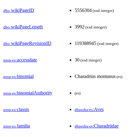
wikiPageID
5556304
dbo:
(xsd:integer)
wikiPageLength
3992
dbo:
(xsd:integer)
wikiPageRevisionID
119388945
dbo:
(xsd:integer)
accessdate
30
prop-es:
(xsd:integer)
binomial
Charadrius montanus
prop-es:
(es)
binomialAuthority
prop-es:
(es)
classis
:Aves
prop-es:
dbpedia-es
familia
:Charadriidae
prop-es:
dbpedia-es