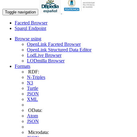
Toggle navigation
Faceted Browser
Sparql Endpoint
Browse using
OpenLink Faceted Browser
OpenLink Structured Data Editor
LodLive Browser
LODmilla Browser
Formats
RDF:
N-Triples
N3
Turtle
JSON
XML
OData:
Atom
JSON
Microdata: