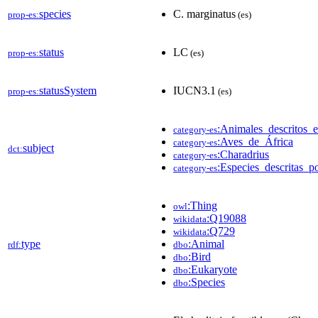
species
C. marginatus
prop-es:
(es)
status
LC
prop-es:
(es)
statusSystem
IUCN3.1
prop-es:
(es)
:Animales_descritos_
category-es
:Aves_de_África
category-es
subject
dct:
:Charadrius
category-es
:Especies_descritas_po
category-es
:Thing
owl
:Q19088
wikidata
:Q729
wikidata
type
:Animal
rdf:
dbo
:Bird
dbo
:Eukaryote
dbo
:Species
dbo