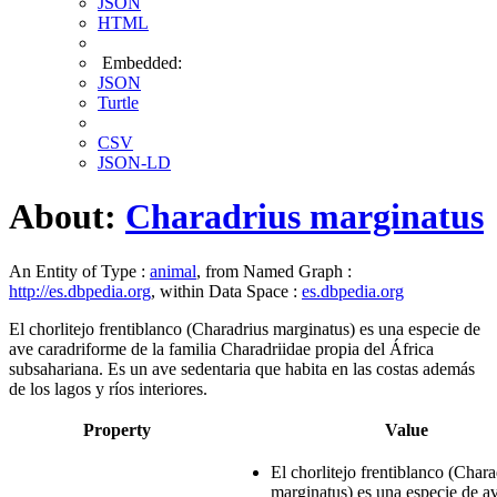
JSON
HTML
Embedded:
JSON
Turtle
CSV
JSON-LD
About:
Charadrius marginatus
An Entity of Type :
animal
, from Named Graph :
http://es.dbpedia.org
, within Data Space :
es.dbpedia.org
El chorlitejo frentiblanco (Charadrius marginatus)​ es una especie de
ave caradriforme de la familia Charadriidae propia del África
subsahariana. Es un ave sedentaria que habita en las costas además
de los lagos y ríos interiores.
Property
Value
El chorlitejo frentiblanco (Chara
marginatus)​ es una especie de a