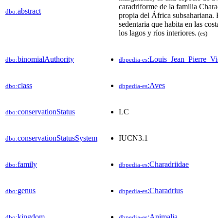
caradriforme de la familia Chara
abstract
dbo:
propia del África subsahariana.
sedentaria que habita en las cos
los lagos y ríos interiores.
(es)
binomialAuthority
:Louis_Jean_Pierre_Vie
dbo:
dbpedia-es
class
:Aves
dbo:
dbpedia-es
conservationStatus
LC
dbo:
conservationStatusSystem
IUCN3.1
dbo:
family
:Charadriidae
dbo:
dbpedia-es
genus
:Charadrius
dbo:
dbpedia-es
kingdom
:Animalia
dbo:
dbpedia-es