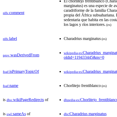
El chorlitejo frentiblanco (Chara
marginatus)​ es una especie de a
caradriforme de la familia Chara
comment
rdfs:
propia del África subsahariana.
sedentaria que habita en las cos
los lagos y ríos interiores.
(es)
label
Charadrius marginatus
rdfs:
(es)
:Charadrius_margina
wikipedia-es
wasDerivedFrom
prov:
oldid=119433445&ns=0
isPrimaryTopicOf
:Charadrius_margina
foaf:
wikipedia-es
name
Chorlitejo frentiblanco
foaf:
(es)
is
wikiPageRedirects
of
:Chorlitejo_frentiblanc
dbo:
dbpedia-es
is
sameAs
of
:Charadrius marginatus
owl:
dbr