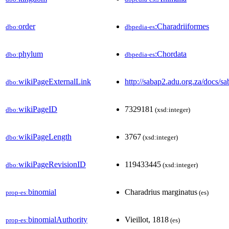
order
:Charadriiformes
dbo:
dbpedia-es
phylum
:Chordata
dbo:
dbpedia-es
wikiPageExternalLink
http://sabap2.adu.org.za/docs/s
dbo:
wikiPageID
7329181
dbo:
(xsd:integer)
wikiPageLength
3767
dbo:
(xsd:integer)
wikiPageRevisionID
119433445
dbo:
(xsd:integer)
binomial
Charadrius marginatus
prop-es:
(es)
binomialAuthority
Vieillot, 1818
prop-es:
(es)