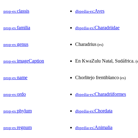
classis
:Aves
prop-es:
dbpedia-es
familia
:Charadriidae
prop-es:
dbpedia-es
genus
Charadrius
prop-es:
(es)
imageCaption
En KwaZulu Natal, Sudáfrica.
prop-es:
(e
name
Chorlitejo frentiblanco
prop-es:
(es)
ordo
:Charadriiformes
prop-es:
dbpedia-es
phylum
:Chordata
prop-es:
dbpedia-es
regnum
:Animalia
prop-es:
dbpedia-es