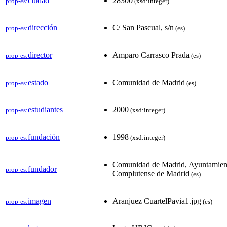
ciudad
28300
prop-es:
(xsd:integer)
dirección
C/ San Pascual, s/n
prop-es:
(es)
director
Amparo Carrasco Prada
prop-es:
(es)
estado
Comunidad de Madrid
prop-es:
(es)
estudiantes
2000
prop-es:
(xsd:integer)
fundación
1998
prop-es:
(xsd:integer)
Comunidad de Madrid, Ayuntamient
fundador
prop-es:
Complutense de Madrid
(es)
imagen
Aranjuez CuartelPavia1.jpg
prop-es:
(es)