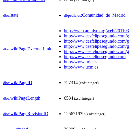
state
:Comunidad_de_Madrid
dbo:
dbpedia-es
https://web.archive.org/web/20110
http://www.cesfelipesegundo.com/g
http://www.cesfelipesegundo.com/
http://www.cesfelipesegundo.com/g
wikiPageExternalLink
dbo:
http://www.cesfelipesegundo.com/
http://www.cesfelipesegundo.com
http://www.urjc.es
http://www.ucm.es
wikiPageID
757314
dbo:
(xsd:integer)
wikiPageLength
6534
dbo:
(xsd:integer)
wikiPageRevisionID
125671939
dbo:
(xsd:integer)