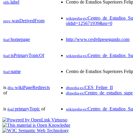
label
Centro de Estudios Superiores Felip
rdfs:
:Centro_de_Estudios_Sup
wikipedia-es
wasDerivedFrom
prov:
oldid=125671939&ns=0
homepage
http://www.cesfelipesegundo.com
foaf:
isPrimaryTopicOf
:Centro_de_Estudios_Sup
foaf:
wikipedia-es
name
Centro de Estudios Superiores Felip
foaf:
is
wikiPageRedirects
:CES_Felipe_II
dbo:
dbpedia-es
of
:Centro_de_estudios_super
dbpedia-es
is
primaryTopic
of
:Centro_de_Estudios_Sup
foaf:
wikipedia-es