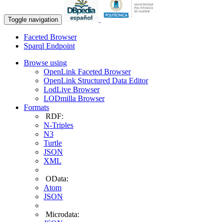
Toggle navigation
Faceted Browser
Sparql Endpoint
Browse using
OpenLink Faceted Browser
OpenLink Structured Data Editor
LodLive Browser
LODmilla Browser
Formats
RDF:
N-Triples
N3
Turtle
JSON
XML
OData:
Atom
JSON
Microdata: