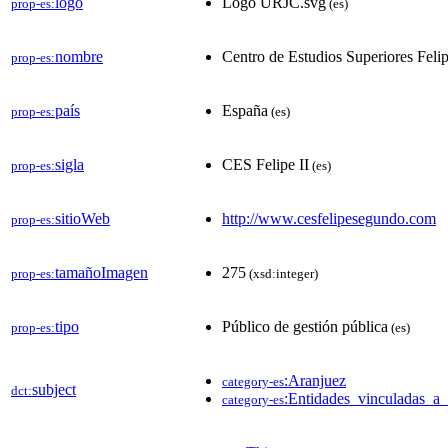
logo
Logo URJC.svg
prop-es:
(es)
nombre
Centro de Estudios Superiores Felip
prop-es:
país
España
prop-es:
(es)
sigla
CES Felipe II
prop-es:
(es)
sitioWeb
http://www.cesfelipesegundo.com
prop-es:
tamañoImagen
275
prop-es:
(xsd:integer)
tipo
Público de gestión pública
prop-es:
(es)
:Aranjuez
category-es
subject
dct:
:Entidades_vinculadas_a
category-es