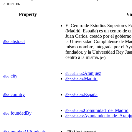
la misma.
Property
Va
El Centro de Estudios Superiores Fe
(Madrid, España) es un centro de e
Juan Carlos, creado por el gobiern
abstract
la Universidad Complutense de Mad
dbo:
mismo nombre, integrada por el Ay
fundador, y la Universidad Rey Juan
centro a la misma.
(es)
:Aranjuez
dbpedia-es
city
dbo:
:Madrid
dbpedia-es
country
:España
dbo:
dbpedia-es
:Comunidad_de_Madrid
dbpedia-es
foundedBy
dbo:
:Ayuntamiento_de_Aranj
dbpedia-es
numberOfStudents
2000
dbo:
(xsd:integer)