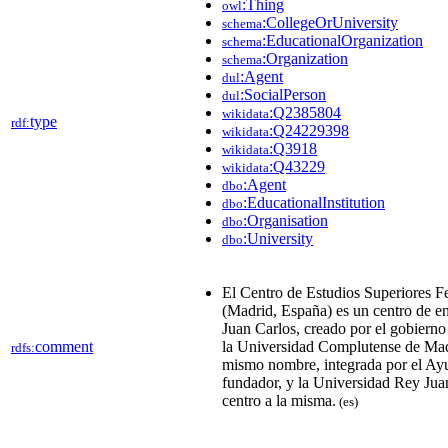
:Thing
owl
:CollegeOrUniversity
schema
:EducationalOrganization
schema
:Organization
schema
:Agent
dul
:SocialPerson
dul
:Q2385804
wikidata
type
rdf:
:Q24229398
wikidata
:Q3918
wikidata
:Q43229
wikidata
:Agent
dbo
:EducationalInstitution
dbo
:Organisation
dbo
:University
dbo
El Centro de Estudios Superiores Fe
(Madrid, España) es un centro de e
Juan Carlos, creado por el gobiern
comment
la Universidad Complutense de Mad
rdfs:
mismo nombre, integrada por el Ay
fundador, y la Universidad Rey Juan
centro a la misma.
(es)