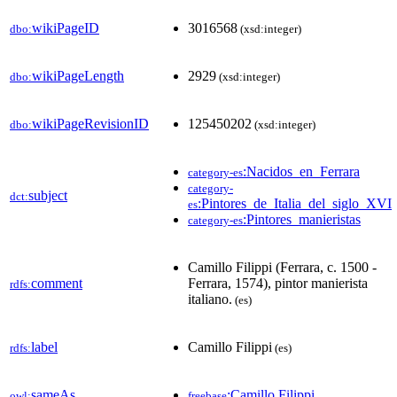
wikiPageID
3016568
dbo:
(xsd:integer)
wikiPageLength
2929
dbo:
(xsd:integer)
wikiPageRevisionID
125450202
dbo:
(xsd:integer)
:Nacidos_en_Ferrara
category-es
category-
subject
dct:
:Pintores_de_Italia_del_siglo_XVI
es
:Pintores_manieristas
category-es
Camillo Filippi (Ferrara, c. 1500 -
comment
Ferrara, 1574), pintor manierista
rdfs:
italiano.
(es)
label
Camillo Filippi
rdfs:
(es)
sameAs
:Camillo Filippi
owl:
freebase