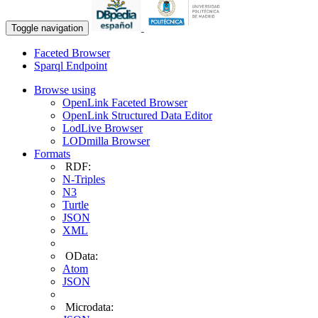
Toggle navigation
Faceted Browser
Sparql Endpoint
Browse using
OpenLink Faceted Browser
OpenLink Structured Data Editor
LodLive Browser
LODmilla Browser
Formats
RDF:
N-Triples
N3
Turtle
JSON
XML
OData:
Atom
JSON
Microdata: