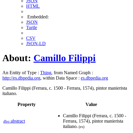
JSON
HTML
Embedded:
JSON
Turtle
CSV
JSON-LD
About:
Camillo Filippi
An Entity of Type :
Thing
, from Named Graph :
http://es.dbpedia.org
, within Data Space :
es.dbpedia.org
Camillo Filippi (Ferrara, c. 1500 - Ferrara, 1574), pintor manierista
italiano.
Property
Value
Camillo Filippi (Ferrara, c. 1500 -
abstract
Ferrara, 1574), pintor manierista
dbo:
italiano.
(es)