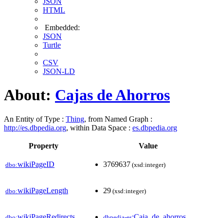
JSON
HTML
Embedded:
JSON
Turtle
CSV
JSON-LD
About:
Cajas de Ahorros
An Entity of Type :
Thing
, from Named Graph :
http://es.dbpedia.org
, within Data Space :
es.dbpedia.org
Property
Value
wikiPageID
3769637
dbo:
(xsd:integer)
wikiPageLength
29
dbo:
(xsd:integer)
wikiPageRedirects
:Caja_de_ahorros
dbo:
dbpedia-es