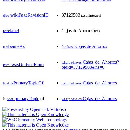
wikiPageRevisionID
37129503
dbo:
(xsd:integer)
label
Cajas de Ahorros
rdfs:
(es)
sameAs
:Cajas de Ahorros
owl:
freebase
:Cajas_de_Ahorros?
wikipedia-es
wasDerivedFrom
prov:
oldid=37129503&ns=0
isPrimaryTopicOf
:Cajas_de_Ahorros
foaf:
wikipedia-es
is
primaryTopic
of
:Cajas_de_Ahorros
foaf:
wikipedia-es