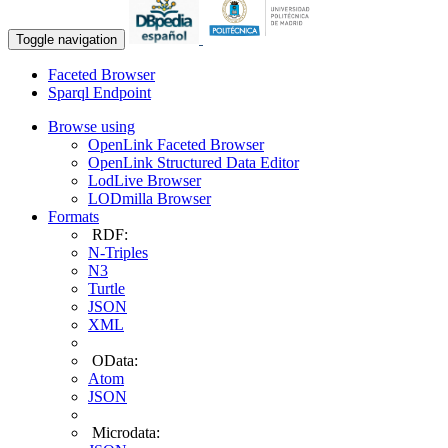
Toggle navigation
Faceted Browser
Sparql Endpoint
Browse using
OpenLink Faceted Browser
OpenLink Structured Data Editor
LodLive Browser
LODmilla Browser
Formats
RDF:
N-Triples
N3
Turtle
JSON
XML
OData:
Atom
JSON
Microdata: