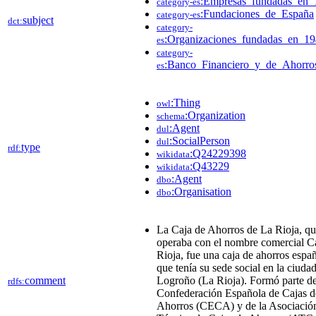
:Empresas_fundadas_en_
category-es
:Fundaciones_de_España
category-es
subject
dct:
category-
:Organizaciones_fundadas_en_1
es
category-
:Banco_Financiero_y_de_Ahorro
es
:Thing
owl
:Organization
schema
:Agent
dul
:SocialPerson
dul
type
rdf:
:Q24229398
wikidata
:Q43229
wikidata
:Agent
dbo
:Organisation
dbo
La Caja de Ahorros de La Rioja, q
operaba con el nombre comercial C
Rioja, fue una caja de ahorros espa
que tenía su sede social en la ciuda
comment
Logroño (La Rioja). Formó parte de
rdfs:
Confederación Española de Cajas d
Ahorros (CECA) y de la Asociació