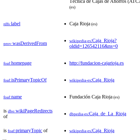
Técnica de Cajas de Ahorros (ATC
(es)
label
Caja Rioja
rdfs:
(es)
:Caja_Rioja?
wikipedia-es
wasDerivedFrom
prov:
oldid=126542116&ns=0
homepage
http://fundacion-cajarioja.es
foaf:
isPrimaryTopicOf
:Caja_Rioja
foaf:
wikipedia-es
name
Fundación Caja Rioja
foaf:
(es)
is
wikiPageRedirects
dbo:
:Caja_de_La_Rioja
dbpedia-es
of
is
primaryTopic
of
:Caja_Rioja
foaf:
wikipedia-es