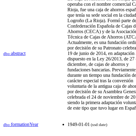
operaba con el nombre comercial C
Rioja, fue una caja de ahorros espa
que tenía su sede social en la ciuda
Logroño (La Rioja). Formó parte de
Confederación Española de Cajas d
Ahorros (CECA) y de la Asociació
Técnica de Cajas de Ahorros (ATC
Actualmente, es una fundación ordi
por decisión de su Patronato celebr
abstract
19 de junio de 2014, en adaptación 
dbo:
dispuesto en la Ley 26/2013, de 27
diciembre, de cajas de ahorros y
fundaciones bancarias. Previamente
durante un tiempo una fundación d
carácter especial tras la conversión
voluntaria de la antigua caja de ahor
por decisión de su Asamblea Gener
celebrada el 24 de noviembre de 20
siendo la primera adaptación volunt
de este tipo que tuvo lugar en Españ
formationYear
1949-01-01
dbo:
(xsd:date)