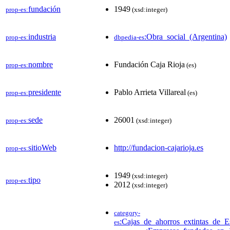
fundación
1949
prop-es:
(xsd:integer)
industria
:Obra_social_(Argentina)
prop-es:
dbpedia-es
nombre
Fundación Caja Rioja
prop-es:
(es)
presidente
Pablo Arrieta Villareal
prop-es:
(es)
sede
26001
prop-es:
(xsd:integer)
sitioWeb
http://fundacion-cajarioja.es
prop-es:
1949
(xsd:integer)
tipo
prop-es:
2012
(xsd:integer)
category-
:Cajas_de_ahorros_extintas_de_
es