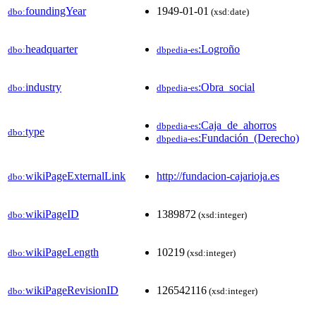
foundingYear
1949-01-01
dbo:
(xsd:date)
headquarter
:Logroño
dbo:
dbpedia-es
industry
:Obra_social
dbo:
dbpedia-es
:Caja_de_ahorros
dbpedia-es
type
dbo:
:Fundación_(Derecho)
dbpedia-es
wikiPageExternalLink
http://fundacion-cajarioja.es
dbo:
wikiPageID
1389872
dbo:
(xsd:integer)
wikiPageLength
10219
dbo:
(xsd:integer)
wikiPageRevisionID
126542116
dbo:
(xsd:integer)