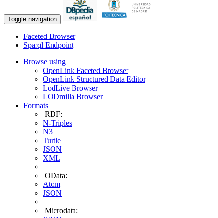
Toggle navigation
Faceted Browser
Sparql Endpoint
Browse using
OpenLink Faceted Browser
OpenLink Structured Data Editor
LodLive Browser
LODmilla Browser
Formats
RDF:
N-Triples
N3
Turtle
JSON
XML
OData:
Atom
JSON
Microdata: