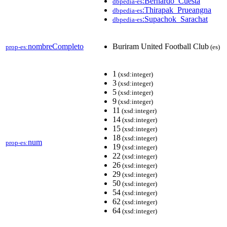
:Bernardo_Cuesta
dbpedia-es
:Thirapak_Prueangna
dbpedia-es
:Supachok_Sarachat
dbpedia-es
nombreCompleto
Buriram United Football Club
prop-es:
(es)
1
(xsd:integer)
3
(xsd:integer)
5
(xsd:integer)
9
(xsd:integer)
11
(xsd:integer)
14
(xsd:integer)
15
(xsd:integer)
18
(xsd:integer)
num
prop-es:
19
(xsd:integer)
22
(xsd:integer)
26
(xsd:integer)
29
(xsd:integer)
50
(xsd:integer)
54
(xsd:integer)
62
(xsd:integer)
64
(xsd:integer)