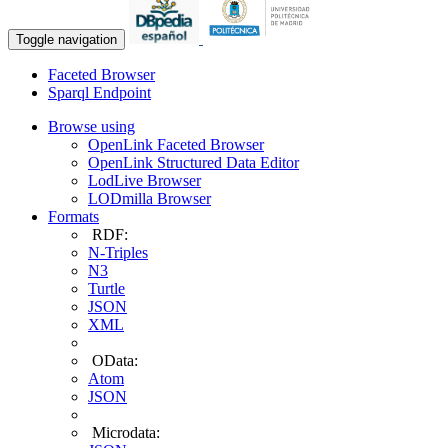
Toggle navigation
Faceted Browser
Sparql Endpoint
Browse using
OpenLink Faceted Browser
OpenLink Structured Data Editor
LodLive Browser
LODmilla Browser
Formats
RDF:
N-Triples
N3
Turtle
JSON
XML
OData:
Atom
JSON
Microdata: