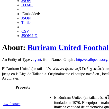
JSON
HTML
Embedded:
JSON
Turtle
CSV
JSON-LD
About:
Buriram United Footbal
An Entity of Type :
agent
, from Named Graph :
http://es.dbpedia.org
,
El Buriram United (en tailandés, สโมสรฟุตบอลบุรีรัมย์ ยูไนเต็ด), an
juega en la Liga de Tailandia. Originalmente el equipo nació en , local
Ayutthaya.
Property
El Buriram United (en tailandés, สโ
fundado en 1970. El equipo actualme
abstract
dbo:
limitada cantidad de aficionados qu