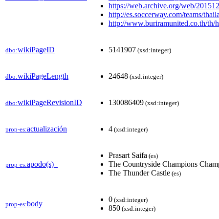
https://web.archive.org/web/2015
http://es.soccerway.com/teams/thaila
http://www.buriramunited.co.th/t
wikiPageID
5141907
dbo:
(xsd:integer)
wikiPageLength
24648
dbo:
(xsd:integer)
wikiPageRevisionID
130086409
dbo:
(xsd:integer)
actualización
4
prop-es:
(xsd:integer)
Prasart Saifa
(es)
apodo(s)_
The Countryside Champions Cham
prop-es:
The Thunder Castle
(es)
0
(xsd:integer)
body
prop-es:
850
(xsd:integer)