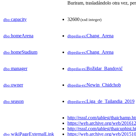
Buriram, trasladándolo otra vez, per
capacity
32600
dbo:
(xsd:integer)
homeArena
:Chang_Arena
dbo:
dbpedia-es
homeStadium
:Chang_Arena
dbo:
dbpedia-es
manager
:Božidar_Bandović
dbo:
dbpedia-es
owner
:Newin_Chidchob
dbo:
dbpedia-es
season
:Liga_de_Tailandia_2019
dbo:
dbpedia-es
http://rsssf.com/tablest/thaichamp.h
https://web.archive.org/web/20161
http://rsssf.com/tablest/thaicuphist.h
wikiPageExternalLink
https://web.archive.org/web/201
dbo: