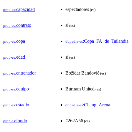
capacidad
espectadores
prop-es:
(es)
contrato
sí
prop-es:
(es)
copa
:Copa_FA_de_Tailandia
prop-es:
dbpedia-es
edad
sí
prop-es:
(es)
entrenador
Božidar Bandović
prop-es:
(es)
equipo
Buriram United
prop-es:
(es)
estadio
:Chang_Arena
prop-es:
dbpedia-es
fondo
#262A56
prop-es:
(es)