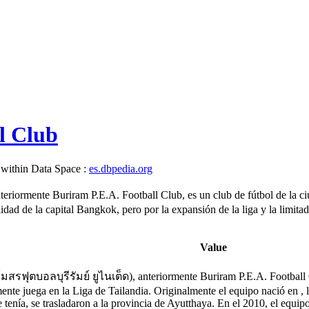
l Club
 within Data Space :
es.dbpedia.org
teriormente Buriram P.E.A. Football Club, es un club de fútbol de la c
idad de la capital Bangkok, pero por la expansión de la liga y la limitad
Value
มสรฟุตบอลบุรีรัมย์ ยูไนเต็ด), anteriormente Buriram P.E.A. Football C
nte juega en la Liga de Tailandia. Originalmente el equipo nació en , lo
e tenía, se trasladaron a la provincia de Ayutthaya. En el 2010, el equi