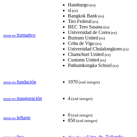
Hamburgo
(es)
sí
(es)
Bangkok Bank
(es)
Tiro Federal
(es)
BEC Tero Sasana
(es)
Universidad de Corea
(es)
formativo
prop-es:
Buriram United
(es)
Celta de Vigo
(es)
Universidad Chulalongkorn
(es)
Chamchuri United
(es)
Customs United
(es)
Pathumkongka School
(es)
fundación
1970
prop-es:
(xsd:integer)
inauguración
4
prop-es:
(xsd:integer)
0
(xsd:integer)
leftarm
prop-es:
850
(xsd:integer)
liga
:Liga_de_Tailandia