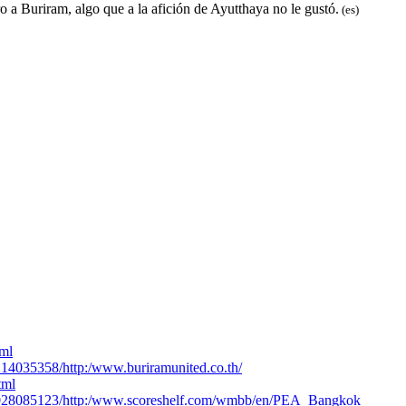
o a Buriram, algo que a la afición de Ayutthaya no le gustó.
(es)
tml
214035358/http:/www.buriramunited.co.th/
tml
51028085123/http:/www.scoreshelf.com/wmbb/en/PEA_Bangkok