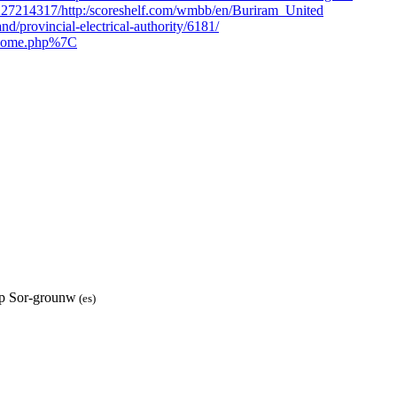
1227214317/http:/scoreshelf.com/wmbb/en/Buriram_United
nd/provincial-electrical-authority/6181/
h/home.php%7C
p Sor-grounw
(es)