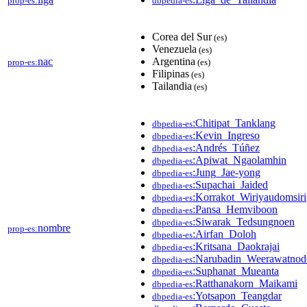
prop-es:
dbpedia-es
Corea del Sur
(es)
Venezuela
(es)
nac
Argentina
prop-es:
(es)
Filipinas
(es)
Tailandia
(es)
:Chitipat_Tanklang
dbpedia-es
:Kevin_Ingreso
dbpedia-es
:Andrés_Túñez
dbpedia-es
:Apiwat_Ngaolamhin
dbpedia-es
:Jung_Jae-yong
dbpedia-es
:Supachai_Jaided
dbpedia-es
:Korrakot_Wiriyaudomsiri
dbpedia-es
:Pansa_Hemviboon
dbpedia-es
:Siwarak_Tedsungnoen
dbpedia-es
nombre
prop-es:
:Airfan_Doloh
dbpedia-es
:Kritsana_Daokrajai
dbpedia-es
:Narubadin_Weerawatno
dbpedia-es
:Suphanat_Mueanta
dbpedia-es
:Ratthanakorn_Maikami
dbpedia-es
:Yotsapon_Teangdar
dbpedia-es