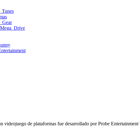
_Tunes
rmas
e_Gear
_Mega_Drive
Bunny
ntertainment
n videojuego de plataformas fue desarrollado por Probe Entertainme