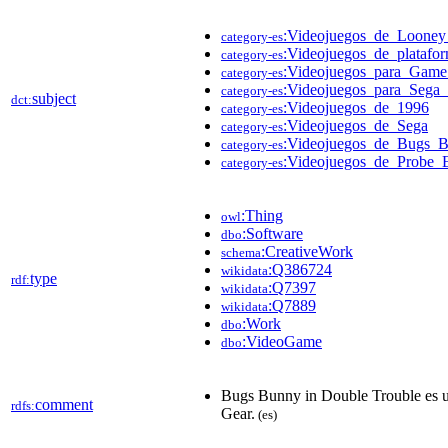
:Videojuegos_de_Looney
category-es
:Videojuegos_de_platafo
category-es
:Videojuegos_para_Gam
category-es
:Videojuegos_para_Sega
category-es
subject
dct:
:Videojuegos_de_1996
category-es
:Videojuegos_de_Sega
category-es
:Videojuegos_de_Bugs_
category-es
:Videojuegos_de_Probe_E
category-es
:Thing
owl
:Software
dbo
:CreativeWork
schema
:Q386724
wikidata
type
rdf:
:Q7397
wikidata
:Q7889
wikidata
:Work
dbo
:VideoGame
dbo
Bugs Bunny in Double Trouble es u
comment
rdfs:
Gear.
(es)