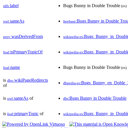
label
Bugs Bunny in Double Trouble
rdfs:
(es)
sameAs
:Bugs Bunny in Double Trou
owl:
freebase
wasDerivedFrom
:Bugs_Bunny_in_Doubl
prov:
wikipedia-es
isPrimaryTopicOf
:Bugs_Bunny_in_Doubl
foaf:
wikipedia-es
name
Bugs Bunny in Double Trouble
foaf:
(es)
is
wikiPageRedirects
dbo:
:Bugs_Bunny_en_Doble_
dbpedia-es
of
is
sameAs
of
:Bugs Bunny in Double Trouble
owl:
dbr
is
primaryTopic
of
:Bugs_Bunny_in_Doubl
foaf:
wikipedia-es