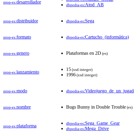
desarrollador
prop-es:
:Atod_AB
dbpedia-es
distribuidor
:Sega
prop-es:
dbpedia-es
formato
:Cartucho_(informática)
prop-es:
dbpedia-es
genero
Plataformas en 2D
prop-es:
(es)
15
(xsd:integer)
lanzamiento
prop-es:
1996
(xsd:integer)
modo
:Videojuego_de_un_jugad
prop-es:
dbpedia-es
nombre
Bugs Bunny in Double Trouble
prop-es:
(es)
:Sega_Game_Gear
dbpedia-es
plataforma
prop-es:
:Mega_Drive
dbpedia-es