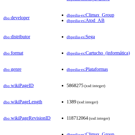
:Climax_Group
dbpedia-es
developer
dbo:
:Atod_AB
dbpedia-es
distributor
:Sega
dbo:
dbpedia-es
format
:Cartucho_(informática)
dbo:
dbpedia-es
genre
:Plataformas
dbo:
dbpedia-es
wikiPageID
5868275
dbo:
(xsd:integer)
wikiPageLength
1389
dbo:
(xsd:integer)
wikiPageRevisionID
118712064
dbo:
(xsd:integer)
:Climax_Group
dbpedia-es