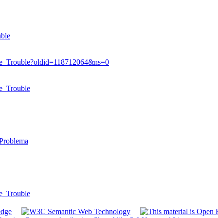
ble
e_Trouble?oldid=118712064&ns=0
e_Trouble
Problema
e_Trouble