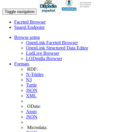
Toggle navigation
Faceted Browser
Sparql Endpoint
Browse using
OpenLink Faceted Browser
OpenLink Structured Data Editor
LodLive Browser
LODmilla Browser
Formats
RDF:
N-Triples
N3
Turtle
JSON
XML
OData:
Atom
JSON
Microdata: