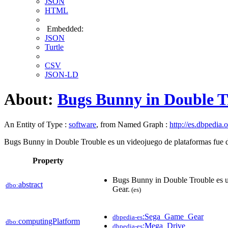
JSON
HTML
Embedded:
JSON
Turtle
CSV
JSON-LD
About:
Bugs Bunny in Double T
An Entity of Type :
software
, from Named Graph :
http://es.dbpedia.
Bugs Bunny in Double Trouble es un videojuego de plataformas fue 
Property
Bugs Bunny in Double Trouble es u
abstract
dbo:
Gear.
(es)
:Sega_Game_Gear
dbpedia-es
computingPlatform
dbo:
:Mega_Drive
dbpedia-es