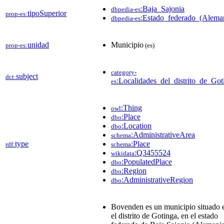
:Baja_Sajonia
dbpedia-es
tipoSuperior
prop-es:
:Estado_federado_(Alema
dbpedia-es
unidad
Municipio
prop-es:
(es)
category-
subject
dct:
:Localidades_del_distrito_de_Got
es
:Thing
owl
:Place
dbo
:Location
dbo
:AdministrativeArea
schema
type
:Place
rdf:
schema
:Q3455524
wikidata
:PopulatedPlace
dbo
:Region
dbo
:AdministrativeRegion
dbo
Bovenden es un municipio situado 
el distrito de Gotinga, en el estado