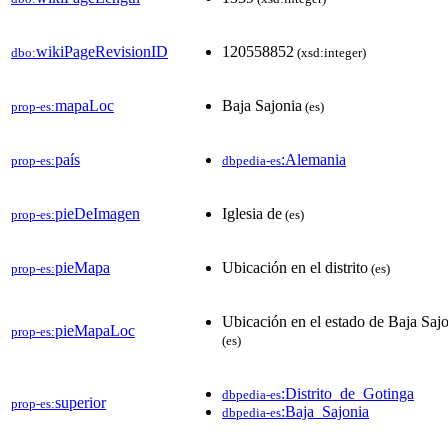
wikiPageRevisionID
120558852
dbo:
(xsd:integer)
mapaLoc
Baja Sajonia
prop-es:
(es)
país
:Alemania
prop-es:
dbpedia-es
pieDeImagen
Iglesia de
prop-es:
(es)
pieMapa
Ubicación en el distrito
prop-es:
(es)
Ubicación en el estado de Baja Saj
pieMapaLoc
prop-es:
(es)
:Distrito_de_Gotinga
dbpedia-es
superior
prop-es:
:Baja_Sajonia
dbpedia-es