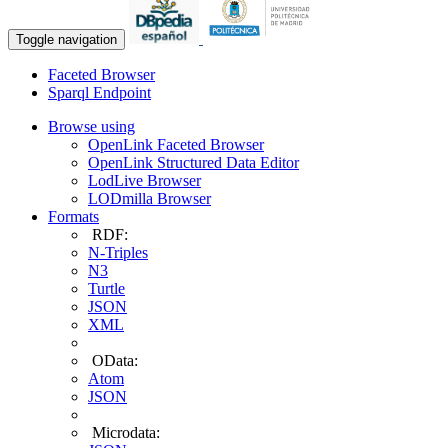
Toggle navigation
Faceted Browser
Sparql Endpoint
Browse using
OpenLink Faceted Browser
OpenLink Structured Data Editor
LodLive Browser
LODmilla Browser
Formats
RDF:
N-Triples
N3
Turtle
JSON
XML
OData:
Atom
JSON
Microdata: