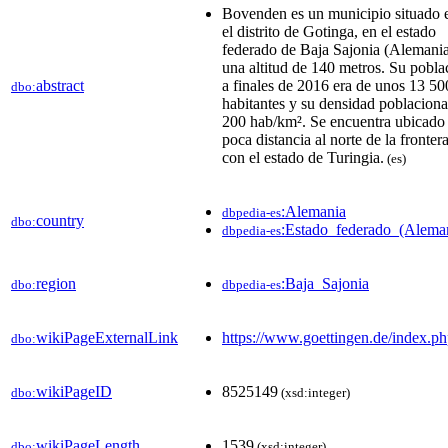
Bovenden es un municipio situado 
el distrito de Gotinga, en el estado
federado de Baja Sajonia (Alemania
una altitud de 140 metros. Su pobla
abstract
a finales de 2016 era de unos 13 50
dbo:
habitantes y su densidad poblaciona
200 hab/km².​​ Se encuentra ubicado
poca distancia al norte de la fronter
con el estado de Turingia.
(es)
:Alemania
dbpedia-es
country
dbo:
:Estado_federado_(Alema
dbpedia-es
region
:Baja_Sajonia
dbo:
dbpedia-es
wikiPageExternalLink
https://www.goettingen.de/index.p
dbo:
wikiPageID
8525149
dbo:
(xsd:integer)
wikiPageLength
1539
dbo:
(xsd:integer)