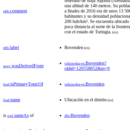
federado de Baja Sajonia (Alemania
una altitud de 140 metros. Su pobla
comment
a finales de 2016 era de unos 13 50
rdfs:
habitantes y su densidad poblaciona
200 hab/km².​​ Se encuentra ubicado
poca distancia al norte de la fronter
con el estado de Turingia.
(es)
label
Bovenden
rdfs:
(es)
:Bovenden?
wikipedia-es
wasDerivedFrom
prov:
oldid=120558852&ns=0
isPrimaryTopicOf
:Bovenden
foaf:
wikipedia-es
name
Ubicación en el distrito
foaf:
(es)
is
sameAs
of
:Bovenden
owl:
dbr