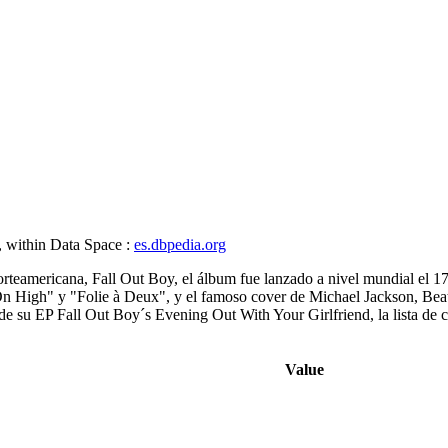
, within Data Space :
es.dbpedia.org
 norteamericana, Fall Out Boy, el álbum fue lanzado a nivel mundial el 
On High" y "Folie à Deux", y el famoso cover de Michael Jackson, Be
 EP Fall Out Boy´s Evening Out With Your Girlfriend, la lista de canc
Value