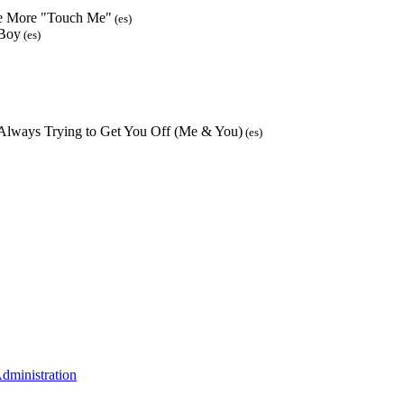
tle More "Touch Me"
(es)
 Boy
(es)
 Always Trying to Get You Off (Me & You)
(es)
ministration