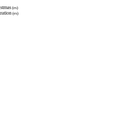
istmas
(es)
ration
(es)