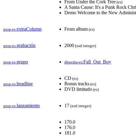
From Under the Cork Tree
(es)
A Santa Cause: It's a Punk Rock Chr
Demo Welcome to the New Administ
extraColumn
From album
prop-es:
(es)
grabación
2000
prop-es:
(xsd:integer)
grupo
:Fall_Out_Boy
prop-es:
dbpedia-es
CD
(es)
headline
Bonus tracks
prop-es:
(es)
DVD limitado
(es)
lanzamiento
17
prop-es:
(xsd:integer)
170.0
176.0
181.0