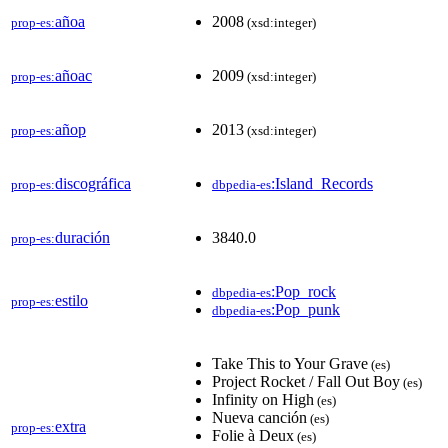
añoa
2008
prop-es:
(xsd:integer)
añoac
2009
prop-es:
(xsd:integer)
añop
2013
prop-es:
(xsd:integer)
discográfica
:Island_Records
prop-es:
dbpedia-es
duración
3840.0
prop-es:
:Pop_rock
dbpedia-es
estilo
prop-es:
:Pop_punk
dbpedia-es
Take This to Your Grave
(es)
Project Rocket / Fall Out Boy
(es)
Infinity on High
(es)
Nueva canción
(es)
extra
prop-es:
Folie à Deux
(es)