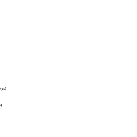
(es)
s)