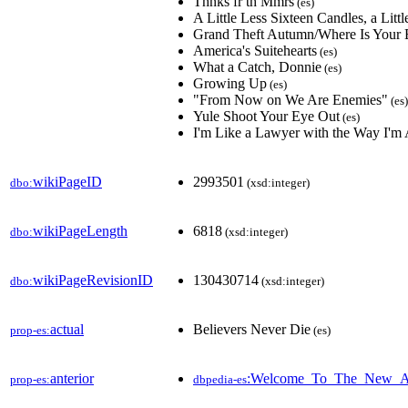
Thnks fr th Mmrs
(es)
A Little Less Sixteen Candles, a Lit
Grand Theft Autumn/Where Is Your
America's Suitehearts
(es)
What a Catch, Donnie
(es)
Growing Up
(es)
"From Now on We Are Enemies"
(es)
Yule Shoot Your Eye Out
(es)
I'm Like a Lawyer with the Way I'm
wikiPageID
2993501
dbo:
(xsd:integer)
wikiPageLength
6818
dbo:
(xsd:integer)
wikiPageRevisionID
130430714
dbo:
(xsd:integer)
actual
Believers Never Die
prop-es:
(es)
anterior
:Welcome_To_The_New_Ad
prop-es:
dbpedia-es