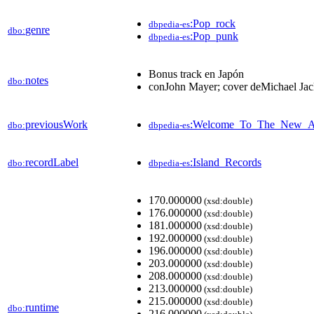
:Pop_rock
dbpedia-es
genre
dbo:
:Pop_punk
dbpedia-es
Bonus track en Japón
notes
dbo:
conJohn Mayer; cover deMichael Ja
previousWork
:Welcome_To_The_New_Ad
dbo:
dbpedia-es
recordLabel
:Island_Records
dbo:
dbpedia-es
170.000000
(xsd:double)
176.000000
(xsd:double)
181.000000
(xsd:double)
192.000000
(xsd:double)
196.000000
(xsd:double)
203.000000
(xsd:double)
208.000000
(xsd:double)
213.000000
(xsd:double)
215.000000
(xsd:double)
runtime
dbo:
216.000000