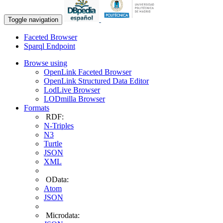
Toggle navigation
Faceted Browser
Sparql Endpoint
Browse using
OpenLink Faceted Browser
OpenLink Structured Data Editor
LodLive Browser
LODmilla Browser
Formats
RDF:
N-Triples
N3
Turtle
JSON
XML
OData:
Atom
JSON
Microdata: