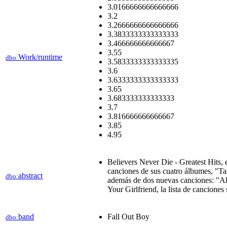
3.0166666666666666
3.2
3.2666666666666666
3.3833333333333333
3.466666666666667
3.55
Work/runtime
dbo:
3.5833333333333335
3.6
3.6333333333333333
3.65
3.683333333333333
3.7
3.816666666666667
3.85
4.95
Believers Never Die - Greatest Hits, 
canciones de sus cuatro álbumes, "Ta
abstract
dbo:
además de dos nuevas canciones: "
Your Girlfriend, la lista de canciones
band
Fall Out Boy
dbo: