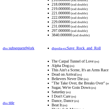
(xsd:double)
218.000000
(xsd:double)
219.000000
(xsd:double)
221.000000
(xsd:double)
222.000000
(xsd:double)
229.000000
(xsd:double)
231.000000
(xsd:double)
297.000000
(xsd:double)
3840.000000
(xsd:double)
subsequentWork
:Save_Rock_and_Roll
dbo:
dbpedia-es
The Carpal Tunnel of Love
(es)
Alpha Dog
(es)
This Ain't a Scene, It's an Arms Race
Dead on Arrival
(es)
Believers Never Die
(es)
"The Take Over, the Breaks Over"
(e
Sugar, We're Goin Down
(es)
Saturday
(es)
I Don't Care
(es)
Dance, Dance
(es)
title
dbo:
Beat It
(es)