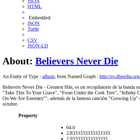
JSON
HTML
Embedded:
JSON
Turtle
CSV
JSON-LD
About:
Believers Never Die
An Entity of Type :
album
, from Named Graph :
http://es.dbpedia.org
Believers Never Die - Greatest Hits, es un recopilatorio de la banda
"Take This To Your Grave", "From Under the Cork Tree", "Infinity 
On We Are Enemies"", además de la famosa canción "Growing Up" de su
octubre.
Property
64.0
2.8333333333333335
2.933333333333333