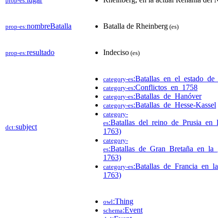
prop-es:
nombreBatalla
Batalla de Rheinberg
prop-es:
(es)
resultado
Indeciso
prop-es:
(es)
:Batallas_en_el_estado_de
category-es
:Conflictos_en_1758
category-es
:Batallas_de_Hanóver
category-es
:Batallas_de_Hesse-Kassel
category-es
category-
:Batallas_del_reino_de_Prusia_en
es
subject
dct:
1763)
category-
:Batallas_de_Gran_Bretaña_en_la
es
1763)
:Batallas_de_Francia_en_l
category-es
1763)
:Thing
owl
:Event
schema