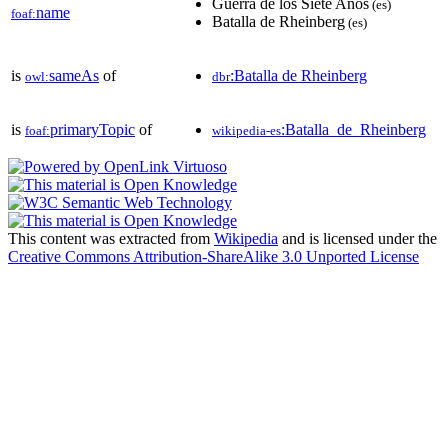
Guerra de los Siete Años
(es)
name
foaf:
Batalla de Rheinberg
(es)
is
sameAs
of
:Batalla de Rheinberg
owl:
dbr
is
primaryTopic
of
:Batalla_de_Rheinberg
foaf:
wikipedia-es
This content was extracted from
Wikipedia
and is licensed under the
Creative Commons Attribution-ShareAlike 3.0 Unported License