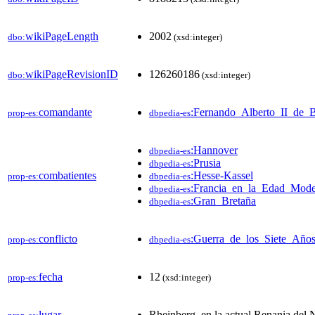
wikiPageLength
2002
dbo:
(xsd:integer)
wikiPageRevisionID
126260186
dbo:
(xsd:integer)
comandante
:Fernando_Alberto_II_de_B
prop-es:
dbpedia-es
:Hannover
dbpedia-es
:Prusia
dbpedia-es
combatientes
:Hesse-Kassel
prop-es:
dbpedia-es
:Francia_en_la_Edad_Mode
dbpedia-es
:Gran_Bretaña
dbpedia-es
conflicto
:Guerra_de_los_Siete_Año
prop-es:
dbpedia-es
fecha
12
prop-es:
(xsd:integer)
lugar
Rheinberg, en la actual Renania del 