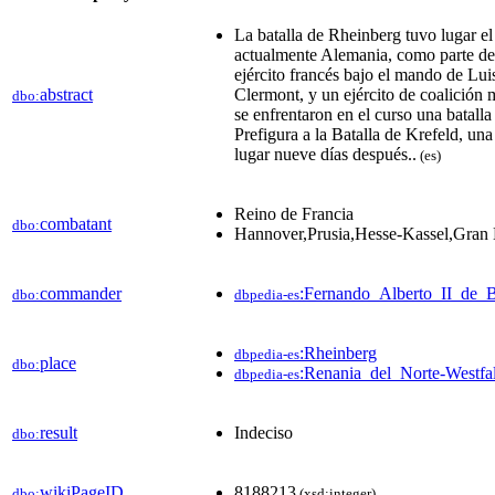
La batalla de Rheinberg tuvo lugar e
actualmente Alemania, como parte de
ejército francés bajo el mando de Lu
abstract
Clermont, y un ejército de coalició
dbo:
se enfrentaron en el curso una batalla
Prefigura a la Batalla de Krefeld, un
lugar nueve días después.​.
(es)
Reino de Francia
combatant
dbo:
Hannover,Prusia,Hesse-Kassel,Gran 
commander
:Fernando_Alberto_II_de_B
dbo:
dbpedia-es
:Rheinberg
dbpedia-es
place
dbo:
:Renania_del_Norte-Westfal
dbpedia-es
result
Indeciso
dbo:
wikiPageID
8188213
dbo:
(xsd:integer)