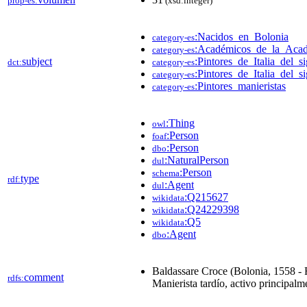
prop-es:
(xsd:integer)
:Nacidos_en_Bolonia
category-es
:Académicos_de_la_Aca
category-es
subject
:Pintores_de_Italia_del_
dct:
category-es
:Pintores_de_Italia_del_
category-es
:Pintores_manieristas
category-es
:Thing
owl
:Person
foaf
:Person
dbo
:NaturalPerson
dul
:Person
schema
type
rdf:
:Agent
dul
:Q215627
wikidata
:Q24229398
wikidata
:Q5
wikidata
:Agent
dbo
Baldassare Croce (Bolonia, 1558 - 
comment
rdfs:
Manierista tardío, activo principal