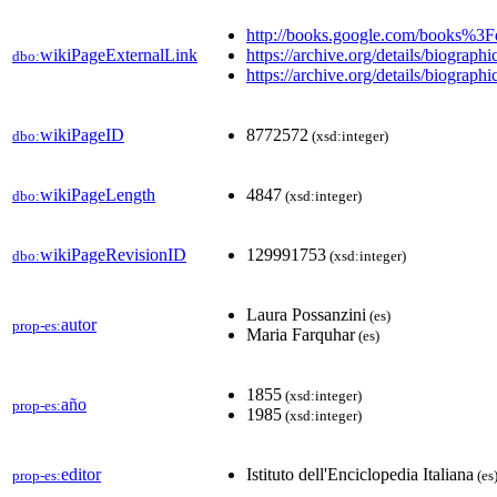
http://books.google.com/books%3Fq=i
wikiPageExternalLink
https://archive.org/details/biog
dbo:
https://archive.org/details/biograp
wikiPageID
8772572
dbo:
(xsd:integer)
wikiPageLength
4847
dbo:
(xsd:integer)
wikiPageRevisionID
129991753
dbo:
(xsd:integer)
Laura Possanzini
(es)
autor
prop-es:
Maria Farquhar
(es)
1855
(xsd:integer)
año
prop-es:
1985
(xsd:integer)
editor
Istituto dell'Enciclopedia Italiana
prop-es:
(es