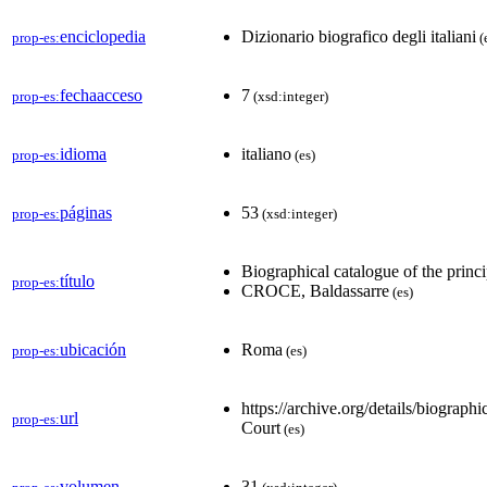
enciclopedia
Dizionario biografico degli italiani
prop-es:
(
fechaacceso
7
prop-es:
(xsd:integer)
idioma
italiano
prop-es:
(es)
páginas
53
prop-es:
(xsd:integer)
Biographical catalogue of the princip
título
prop-es:
CROCE, Baldassarre
(es)
ubicación
Roma
prop-es:
(es)
https://archive.org/details/biogra
url
prop-es:
Court
(es)
volumen
31