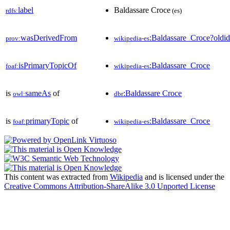
label
Baldassare Croce
rdfs:
(es)
wasDerivedFrom
:Baldassare_Croce?old
prov:
wikipedia-es
isPrimaryTopicOf
:Baldassare_Croce
foaf:
wikipedia-es
is
sameAs
of
:Baldassare Croce
owl:
dbr
is
primaryTopic
of
:Baldassare_Croce
foaf:
wikipedia-es
This content was extracted from
Wikipedia
and is licensed under the
Creative Commons Attribution-ShareAlike 3.0 Unported License