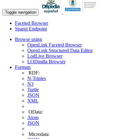
Toggle navigation
Faceted Browser
Sparql Endpoint
Browse using
OpenLink Faceted Browser
OpenLink Structured Data Editor
LodLive Browser
LODmilla Browser
Formats
RDF:
N-Triples
N3
Turtle
JSON
XML
OData:
Atom
JSON
Microdata: