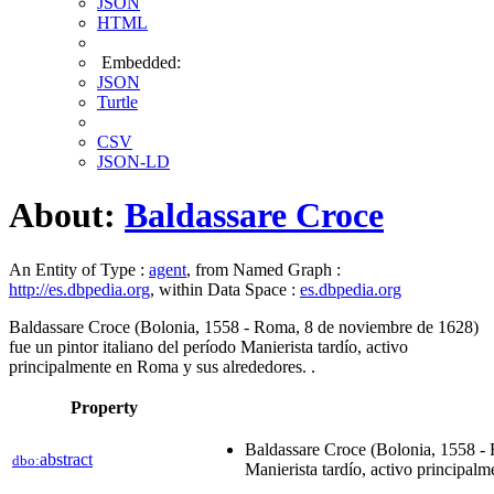
JSON
HTML
Embedded:
JSON
Turtle
CSV
JSON-LD
About:
Baldassare Croce
An Entity of Type :
agent
, from Named Graph :
http://es.dbpedia.org
, within Data Space :
es.dbpedia.org
Baldassare Croce (Bolonia, 1558 - Roma, 8 de noviembre de 1628)
fue un pintor italiano del período Manierista tardío, activo
principalmente en Roma y sus alrededores. .
Property
Baldassare Croce (Bolonia, 1558 - 
abstract
dbo:
Manierista tardío, activo principal