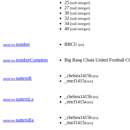
25
(xsd:integer)
27
(xsd:integer)
30
(xsd:integer)
32
(xsd:integer)
34
(xsd:integer)
40
(xsd:integer)
nombre
BBCU
prop-es:
(es)
nombreCompleto
Big Bang Chula United Football C
prop-es:
_chelsea1415h
(es)
patternB
prop-es:
_rmcf1415a
(es)
_chelsea1415h
(es)
patternLa
prop-es:
_rmcf1415a
(es)
_chelsea1415h
(es)
patternRa
prop-es:
_rmcf1415a
(es)