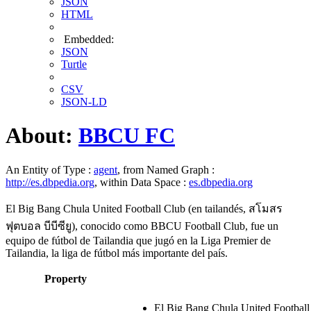
JSON
HTML
Embedded:
JSON
Turtle
CSV
JSON-LD
About:
BBCU FC
An Entity of Type :
agent
, from Named Graph :
http://es.dbpedia.org
, within Data Space :
es.dbpedia.org
El Big Bang Chula United Football Club (en tailandés, สโมสร
ฟุตบอล บีบีซียู), conocido como BBCU Football Club, fue un
equipo de fútbol de Tailandia que jugó en la Liga Premier de
Tailandia, la liga de fútbol más importante del país.
Property
El Big Bang Chula United Football