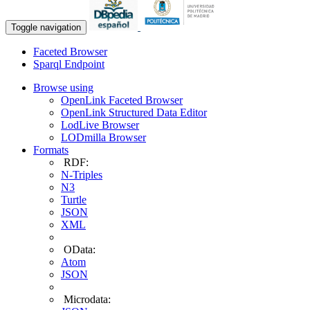
Toggle navigation
Faceted Browser
Sparql Endpoint
Browse using
OpenLink Faceted Browser
OpenLink Structured Data Editor
LodLive Browser
LODmilla Browser
Formats
RDF:
N-Triples
N3
Turtle
JSON
XML
OData:
Atom
JSON
Microdata: