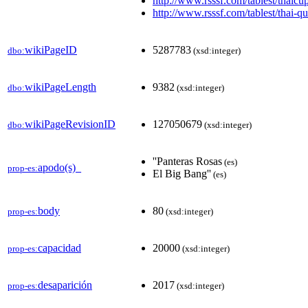
http://www.rsssf.com/tablest/thaicup
http://www.rsssf.com/tablest/thai-q
wikiPageID
5287783
dbo:
(xsd:integer)
wikiPageLength
9382
dbo:
(xsd:integer)
wikiPageRevisionID
127050679
dbo:
(xsd:integer)
''Panteras Rosas
(es)
apodo(s)_
prop-es:
El Big Bang''
(es)
body
80
prop-es:
(xsd:integer)
capacidad
20000
prop-es:
(xsd:integer)
desaparición
2017
prop-es:
(xsd:integer)