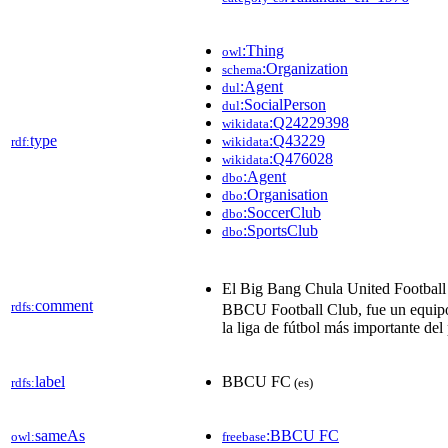
:Thing
owl
:Organization
schema
:Agent
dul
:SocialPerson
dul
:Q24229398
wikidata
type
:Q43229
rdf:
wikidata
:Q476028
wikidata
:Agent
dbo
:Organisation
dbo
:SoccerClub
dbo
:SportsClub
dbo
El Big Bang Chula United Football
comment
rdfs:
BBCU Football Club, fue un equipo 
la liga de fútbol más importante del 
label
BBCU FC
rdfs:
(es)
sameAs
:BBCU FC
owl:
freebase