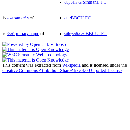
:Sinthana_FC
dbpedia-es
is
sameAs
of
:BBCU FC
owl:
dbr
is
primaryTopic
of
:BBCU_FC
foaf:
wikipedia-es
This content was extracted from
Wikipedia
and is licensed under the
Creative Commons Attribution-ShareAlike 3.0 Unported License