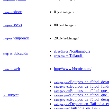
shorts
0
prop-es:
(xsd:integer)
socks
80
prop-es:
(xsd:integer)
temporada
2016
prop-es:
(xsd:integer)
:Nonthamburi
dbpedia-es
ubicación
prop-es:
:Tailandia
dbpedia-es
web
http://www.bbcufc.com/
prop-es:
:Equipos_de_fútbol_desa
category-es
:Equipos_de_fútbol_fun
category-es
:Equipos_de_fútbol_que
category-es
subject
:Equipos_de_fútbol_que_
dct:
category-es
:Equipos_de_fútbol_desa
category-es
:Deporte_en_Tailandia_
category-es
:Tailandia_en_1976
category-es