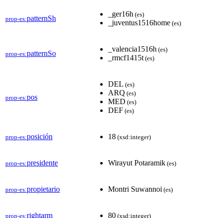
_ger16h
(es)
patternSh
prop-es:
_juventus1516home
(es)
_valencia1516h
(es)
patternSo
prop-es:
_rmcf1415t
(es)
DEL
(es)
ARQ
(es)
pos
prop-es:
MED
(es)
DEF
(es)
posición
18
prop-es:
(xsd:integer)
presidente
Wirayut Potaramik
prop-es:
(es)
propietario
Montri Suwannoi
prop-es:
(es)
rightarm
80
prop-es:
(xsd:integer)