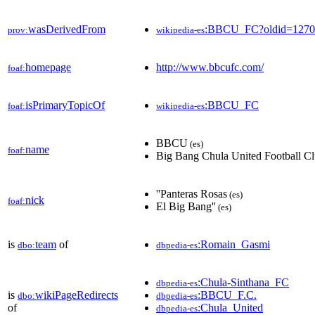
wasDerivedFrom
:BBCU_FC?oldid=127
prov:
wikipedia-es
homepage
http://www.bbcufc.com/
foaf:
isPrimaryTopicOf
:BBCU_FC
foaf:
wikipedia-es
BBCU
(es)
name
foaf:
Big Bang Chula United Football C
''Panteras Rosas
(es)
nick
foaf:
El Big Bang''
(es)
is
team
of
:Romain_Gasmi
dbo:
dbpedia-es
:Chula-Sinthana_FC
dbpedia-es
is
wikiPageRedirects
:BBCU_F.C.
dbo:
dbpedia-es
of
:Chula_United
dbpedia-es