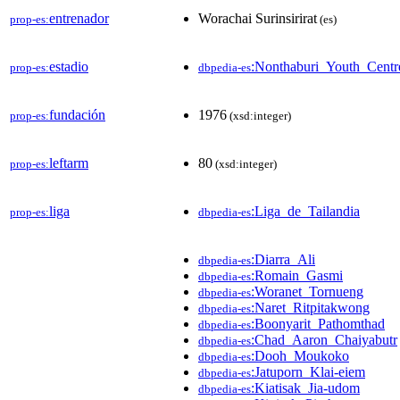
entrenador
Worachai Surinsirirat
prop-es:
(es)
estadio
:Nonthaburi_Youth_Centr
prop-es:
dbpedia-es
fundación
1976
prop-es:
(xsd:integer)
leftarm
80
prop-es:
(xsd:integer)
liga
:Liga_de_Tailandia
prop-es:
dbpedia-es
:Diarra_Ali
dbpedia-es
:Romain_Gasmi
dbpedia-es
:Woranet_Tornueng
dbpedia-es
:Naret_Ritpitakwong
dbpedia-es
:Boonyarit_Pathomthad
dbpedia-es
:Chad_Aaron_Chaiyabutr
dbpedia-es
:Dooh_Moukoko
dbpedia-es
:Jatuporn_Klai-eiem
dbpedia-es
:Kiatisak_Jia-udom
dbpedia-es