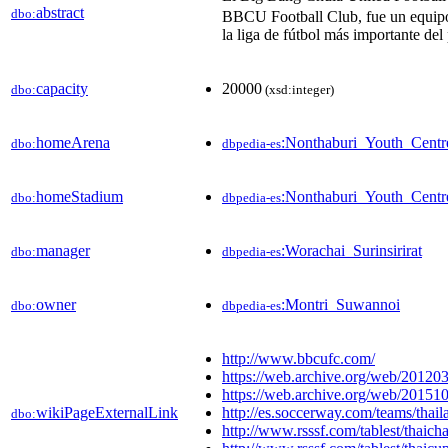
abstract
dbo:
BBCU Football Club, fue un equipo 
la liga de fútbol más importante del 
capacity
20000
dbo:
(xsd:integer)
homeArena
:Nonthaburi_Youth_Centr
dbo:
dbpedia-es
homeStadium
:Nonthaburi_Youth_Centr
dbo:
dbpedia-es
manager
:Worachai_Surinsirirat
dbo:
dbpedia-es
owner
:Montri_Suwannoi
dbo:
dbpedia-es
http://www.bbcufc.com/
https://web.archive.org/web/2012
https://web.archive.org/web/2015
wikiPageExternalLink
http://es.soccerway.com/teams/thail
dbo:
http://www.rsssf.com/tablest/thaic