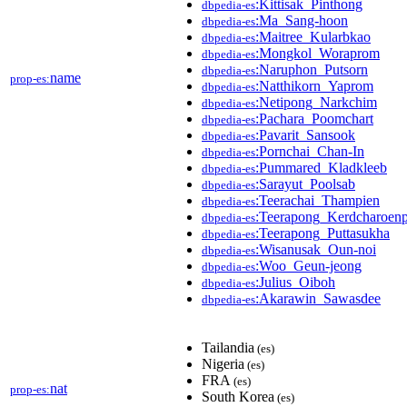
:Kittisak_Pinthong
dbpedia-es
:Ma_Sang-hoon
dbpedia-es
:Maitree_Kularbkao
dbpedia-es
:Mongkol_Woraprom
dbpedia-es
:Naruphon_Putsorn
dbpedia-es
name
prop-es:
:Natthikorn_Yaprom
dbpedia-es
:Netipong_Narkchim
dbpedia-es
:Pachara_Poomchart
dbpedia-es
:Pavarit_Sansook
dbpedia-es
:Pornchai_Chan-In
dbpedia-es
:Pummared_Kladkleeb
dbpedia-es
:Sarayut_Poolsab
dbpedia-es
:Teerachai_Thampien
dbpedia-es
:Teerapong_Kerdcharoen
dbpedia-es
:Teerapong_Puttasukha
dbpedia-es
:Wisanusak_Oun-noi
dbpedia-es
:Woo_Geun-jeong
dbpedia-es
:Julius_Oiboh
dbpedia-es
:Akarawin_Sawasdee
dbpedia-es
Tailandia
(es)
Nigeria
(es)
FRA
(es)
nat
prop-es:
South Korea
(es)