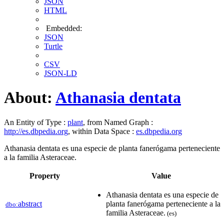
JSON
HTML
Embedded:
JSON
Turtle
CSV
JSON-LD
About:
Athanasia dentata
An Entity of Type :
plant
, from Named Graph :
http://es.dbpedia.org
, within Data Space :
es.dbpedia.org
Athanasia dentata es una especie de planta fanerógama perteneciente
a la familia Asteraceae.​
Property
Value
Athanasia dentata es una especie de
abstract
planta fanerógama perteneciente a la
dbo:
familia Asteraceae.​
(es)