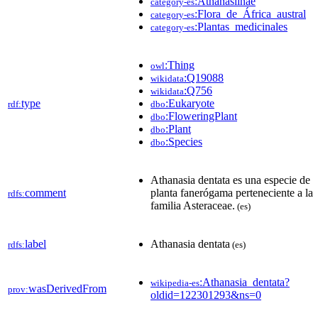
:Athanasiinae
category-es
:Flora_de_África_austral
category-es
:Plantas_medicinales
category-es
:Thing
owl
:Q19088
wikidata
:Q756
wikidata
type
:Eukaryote
rdf:
dbo
:FloweringPlant
dbo
:Plant
dbo
:Species
dbo
Athanasia dentata es una especie de
comment
planta fanerógama perteneciente a la
rdfs:
familia Asteraceae.​
(es)
label
Athanasia dentata
rdfs:
(es)
:Athanasia_dentata?
wikipedia-es
wasDerivedFrom
prov:
oldid=122301293&ns=0