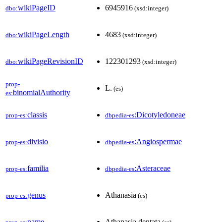
wikiPageID
6945916
dbo:
(xsd:integer)
wikiPageLength
4683
dbo:
(xsd:integer)
wikiPageRevisionID
122301293
dbo:
(xsd:integer)
prop-
L.
(es)
binomialAuthority
es:
classis
:Dicotyledoneae
prop-es:
dbpedia-es
divisio
:Angiospermae
prop-es:
dbpedia-es
familia
:Asteraceae
prop-es:
dbpedia-es
genus
Athanasia
prop-es:
(es)
name
Athanasia dentata