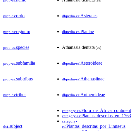
prop-es:
(es)
ordo
:Asterales
prop-es:
dbpedia-es
regnum
:Plantae
prop-es:
dbpedia-es
species
Athanasia dentata
prop-es:
(es)
subfamilia
:Asteroideae
prop-es:
dbpedia-es
subtribus
:Athanasiinae
prop-es:
dbpedia-es
tribus
:Anthemideae
prop-es:
dbpedia-es
:Flora_de_África_continent
category-es
:Plantas_descritas_en_1763
category-es
category-
subject
:Plantas_descritas_por_Linnaeus
dct:
es