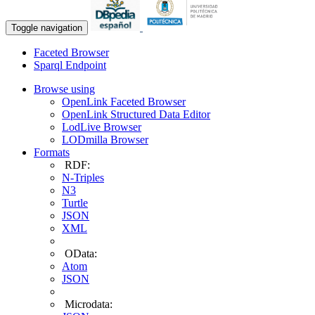
Toggle navigation
Faceted Browser
Sparql Endpoint
Browse using
OpenLink Faceted Browser
OpenLink Structured Data Editor
LodLive Browser
LODmilla Browser
Formats
RDF:
N-Triples
N3
Turtle
JSON
XML
OData:
Atom
JSON
Microdata: