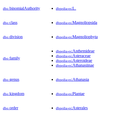
binomialAuthority
:L.
dbo:
dbpedia-es
class
:Magnoliopsida
dbo:
dbpedia-es
division
:Magnoliophyta
dbo:
dbpedia-es
:Anthemideae
dbpedia-es
:Asteraceae
dbpedia-es
family
dbo:
:Asteroideae
dbpedia-es
:Athanasiinae
dbpedia-es
genus
:Athanasia
dbo:
dbpedia-es
kingdom
:Plantae
dbo:
dbpedia-es
order
:Asterales
dbo:
dbpedia-es