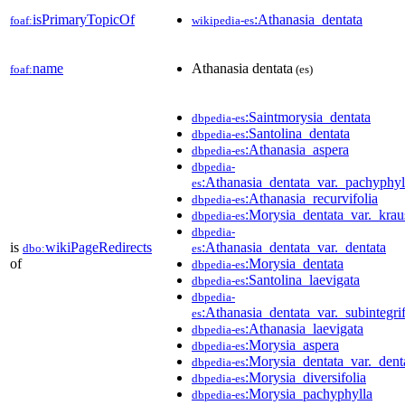
isPrimaryTopicOf
:Athanasia_dentata
foaf:
wikipedia-es
name
Athanasia dentata
foaf:
(es)
:Saintmorysia_dentata
dbpedia-es
:Santolina_dentata
dbpedia-es
:Athanasia_aspera
dbpedia-es
dbpedia-
:Athanasia_dentata_var._pachyphyl
es
:Athanasia_recurvifolia
dbpedia-es
:Morysia_dentata_var._kraus
dbpedia-es
dbpedia-
is
wikiPageRedirects
:Athanasia_dentata_var._dentata
dbo:
es
of
:Morysia_dentata
dbpedia-es
:Santolina_laevigata
dbpedia-es
dbpedia-
:Athanasia_dentata_var._subintegrif
es
:Athanasia_laevigata
dbpedia-es
:Morysia_aspera
dbpedia-es
:Morysia_dentata_var._dent
dbpedia-es
:Morysia_diversifolia
dbpedia-es
:Morysia_pachyphylla
dbpedia-es