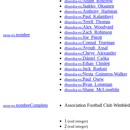
:Adam_Roscrow
dbpedia-es
:Jaakko_Oksanen
dbpedia-es
:Anthony_Hartigan
dbpedia-es
:Paul_Kalambayi
dbpedia-es
:Terell_Thomas
dbpedia-es
:Alex_Woodyard
dbpedia-es
:Zach_Robinson
dbpedia-es
nombre
prop-es:
:Joe_Pigott
dbpedia-es
:Connal_Trueman
dbpedia-es
:Ayoub_Assal
dbpedia-es
:Cheye_Alexander
dbpedia-es
:Dániel_Csóka
dbpedia-es
:Ethan_Chislett
dbpedia-es
:Jack_Rudoni
dbpedia-es
:Nesta_Guinness-Walker
dbpedia-es
:Paul_Osew
dbpedia-es
:Ryan_Longman
dbpedia-es
:Shane_McLoughlin
dbpedia-es
nombreCompleto
Association Football Club Wimble
prop-es:
1
(xsd:integer)
2
(xsd:integer)