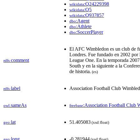
:Q24229398
wikidata
:Q5
wikidata
:Q937857
wikidata
:Agent
dbo
:Athlete
dbo
:SoccerPlayer
dbo
El AFC Wimbledon es un club de fút
Londres. Fue fundado en 2002 por l
comment
League One. En la temporada 2007-2
rdfs:
South y en la siguiente a la Confer
de historia.
(es)
label
Association Football Club Wimble
rdfs:
sameAs
:Association Football Club
owl:
freebase
lat
51.405083
geo:
(xsd:float)
long
-0.281944
geo:
(xsd:float)