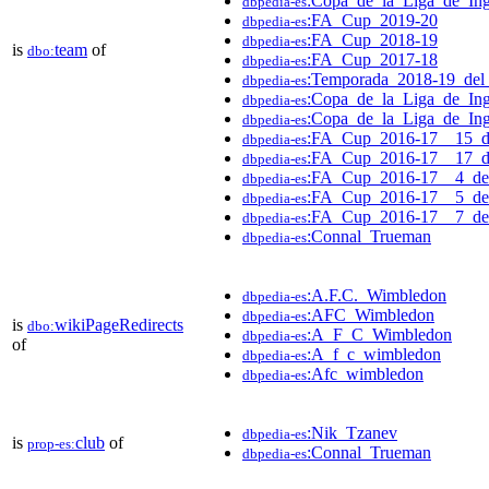
:Copa_de_la_Liga_de_Ing
dbpedia-es
:FA_Cup_2019-20
dbpedia-es
:FA_Cup_2018-19
dbpedia-es
is
team
of
dbo:
:FA_Cup_2017-18
dbpedia-es
:Temporada_2018-19_de
dbpedia-es
:Copa_de_la_Liga_de_In
dbpedia-es
:Copa_de_la_Liga_de_Ing
dbpedia-es
:FA_Cup_2016-17__15_d
dbpedia-es
:FA_Cup_2016-17__17_d
dbpedia-es
:FA_Cup_2016-17__4_de
dbpedia-es
:FA_Cup_2016-17__5_de
dbpedia-es
:FA_Cup_2016-17__7_de
dbpedia-es
:Connal_Trueman
dbpedia-es
:A.F.C._Wimbledon
dbpedia-es
:AFC_Wimbledon
dbpedia-es
is
wikiPageRedirects
dbo:
:A_F_C_Wimbledon
dbpedia-es
of
:A_f_c_wimbledon
dbpedia-es
:Afc_wimbledon
dbpedia-es
:Nik_Tzanev
dbpedia-es
is
club
of
prop-es:
:Connal_Trueman
dbpedia-es