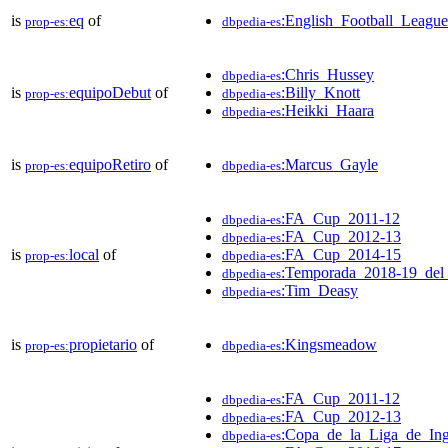
is
eq
of
:English_Football_Leag
prop-es:
dbpedia-es
:Chris_Hussey
dbpedia-es
is
equipoDebut
of
:Billy_Knott
prop-es:
dbpedia-es
:Heikki_Haara
dbpedia-es
is
equipoRetiro
of
:Marcus_Gayle
prop-es:
dbpedia-es
:FA_Cup_2011-12
dbpedia-es
:FA_Cup_2012-13
dbpedia-es
is
local
of
:FA_Cup_2014-15
prop-es:
dbpedia-es
:Temporada_2018-19_de
dbpedia-es
:Tim_Deasy
dbpedia-es
is
propietario
of
:Kingsmeadow
prop-es:
dbpedia-es
:FA_Cup_2011-12
dbpedia-es
:FA_Cup_2012-13
dbpedia-es
:Copa_de_la_Liga_de_Ing
dbpedia-es