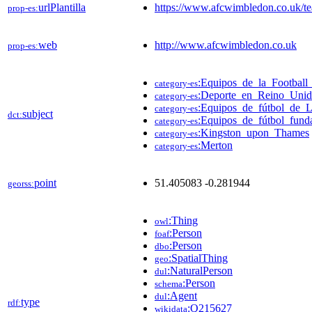
urlPlantilla
https://www.afcwimbledon.co.uk/tea
prop-es:
web
http://www.afcwimbledon.co.uk
prop-es:
:Equipos_de_la_Footbal
category-es
:Deporte_en_Reino_Uni
category-es
:Equipos_de_fútbol_de_
category-es
subject
dct:
:Equipos_de_fútbol_fun
category-es
:Kingston_upon_Thames
category-es
:Merton
category-es
point
51.405083 -0.281944
georss:
:Thing
owl
:Person
foaf
:Person
dbo
:SpatialThing
geo
:NaturalPerson
dul
:Person
schema
:Agent
dul
type
rdf:
:Q215627
wikidata