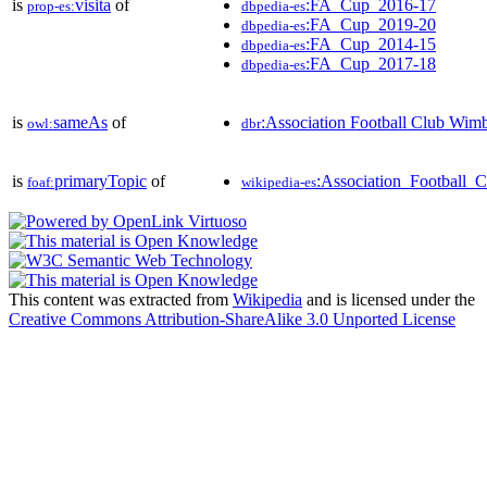
is
visita
of
:FA_Cup_2016-17
prop-es:
dbpedia-es
:FA_Cup_2019-20
dbpedia-es
:FA_Cup_2014-15
dbpedia-es
:FA_Cup_2017-18
dbpedia-es
is
sameAs
of
:Association Football Club Wim
owl:
dbr
is
primaryTopic
of
:Association_Football
foaf:
wikipedia-es
This content was extracted from
Wikipedia
and is licensed under the
Creative Commons Attribution-ShareAlike 3.0 Unported License