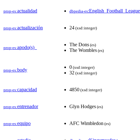
actualidad
:English_Football_Leag
prop-es:
dbpedia-es
actualización
24
prop-es:
(xsd:integer)
The Dons
(es)
apodo(s)_
prop-es:
The Wombles
(es)
0
(xsd:integer)
body
prop-es:
32
(xsd:integer)
capacidad
4850
prop-es:
(xsd:integer)
entrenador
Glyn Hodges
prop-es:
(es)
equipo
AFC Wimbledon
prop-es:
(es)