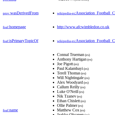
wasDerivedFrom
:Association_Football
prov:
wikipedia-es
homepage
http://www.afcwimbledon.co.uk
foaf:
isPrimaryTopicOf
:Association_Football
foaf:
wikipedia-es
Connal Trueman
(es)
Anthony Hartigan
(es)
Joe Pigott
(es)
Paul Kalambayi
(es)
Terell Thomas
(es)
Will Nightingale
(es)
Alex Woodyard
(es)
Callum Reilly
(es)
Luke O'Neill
(es)
Nik Tzanev
(es)
Ethan Chislett
(es)
Ollie Palmer
(es)
name
Matthew Cox
foaf:
(es)
Jaakko Oksanen
(es)