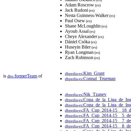
Adam Roscrow
(es)
Jack Rudoni
(es)
Nesta Guinness-Walker
(es)
Paul Osew
(es)
Shane McLoughlin
(es)
Ayoub Assal
(es)
Cheye Alexander
(es)
Dániel Csóka
(es)
Huseyin Biler
(es)
Ryan Longman
(es)
Zach Robinson
(es)
:Kim_Grant
dbpedia-es
is
formerTeam
of
dbo:
:Connal_Trueman
dbpedia-es
:Nik_Tzanev
dbpedia-es
:Copa_de_la_Liga_de_In
dbpedia-es
:Copa_de_la_Liga_de_In
dbpedia-es
:FA_Cup_2014-15__18_d
dbpedia-es
:FA_Cup_2014-15__5_de
dbpedia-es
:FA_Cup_2014-15__7_de
dbpedia-es
:FA_Cup_2014-15__8_de
dbpedia-es