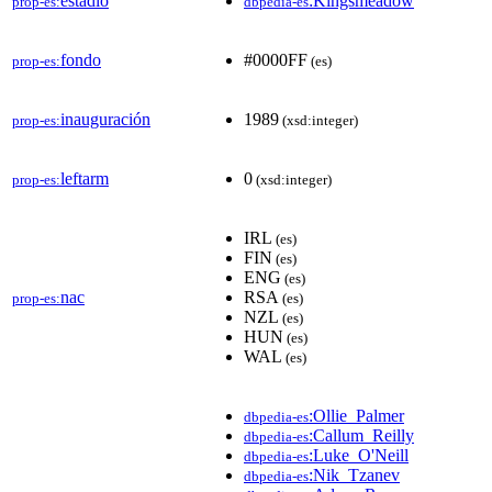
estadio
:Kingsmeadow
prop-es:
dbpedia-es
fondo
#0000FF
prop-es:
(es)
inauguración
1989
prop-es:
(xsd:integer)
leftarm
0
prop-es:
(xsd:integer)
IRL
(es)
FIN
(es)
ENG
(es)
nac
RSA
prop-es:
(es)
NZL
(es)
HUN
(es)
WAL
(es)
:Ollie_Palmer
dbpedia-es
:Callum_Reilly
dbpedia-es
:Luke_O'Neill
dbpedia-es
:Nik_Tzanev
dbpedia-es