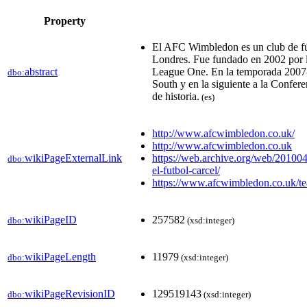
Property
El AFC Wimbledon es un club de fút
Londres. Fue fundado en 2002 por l
abstract
League One. En la temporada 2007-2
dbo:
South y en la siguiente a la Confer
de historia.
(es)
http://www.afcwimbledon.co.uk/
http://www.afcwimbledon.co.uk
wikiPageExternalLink
https://web.archive.org/web/20100
dbo:
el-futbol-carcel/
https://www.afcwimbledon.co.uk/tea
wikiPageID
257582
dbo:
(xsd:integer)
wikiPageLength
11979
dbo:
(xsd:integer)
wikiPageRevisionID
129519143
dbo:
(xsd:integer)