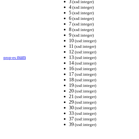
3
(xsd:integer)
4
(xsd:integer)
5
(xsd:integer)
6
(xsd:integer)
7
(xsd:integer)
8
(xsd:integer)
9
(xsd:integer)
10
(xsd:integer)
11
(xsd:integer)
12
(xsd:integer)
num
13
prop-es:
(xsd:integer)
14
(xsd:integer)
16
(xsd:integer)
17
(xsd:integer)
18
(xsd:integer)
19
(xsd:integer)
20
(xsd:integer)
21
(xsd:integer)
29
(xsd:integer)
30
(xsd:integer)
33
(xsd:integer)
37
(xsd:integer)
39
(xsd:integer)