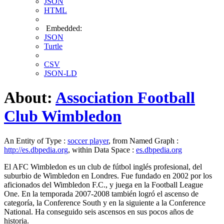
JSON
HTML
Embedded:
JSON
Turtle
CSV
JSON-LD
About:
Association Football
Club Wimbledon
An Entity of Type :
soccer player
, from Named Graph :
http://es.dbpedia.org
, within Data Space :
es.dbpedia.org
El AFC Wimbledon es un club de fútbol inglés profesional, del
suburbio de Wimbledon en Londres. Fue fundado en 2002 por los
aficionados del Wimbledon F.C., y juega en la Football League
One. En la temporada 2007-2008 también logró el ascenso de
categoría, la Conference South y en la siguiente a la Conference
National. Ha conseguido seis ascensos en sus pocos años de
historia.