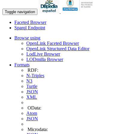
Toggle navigation
Faceted Browser
Sparql Endpoint
Browse using
OpenLink Faceted Browser
OpenLink Structured Data Editor
LodLive Browser
LODmilla Browser
Formats
RDF:
N-Triples
N3
Turtle
JSON
XML
OData:
Atom
JSON
Microdata: