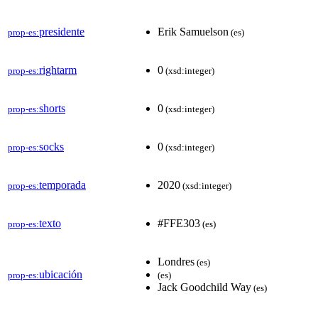
presidente
Erik Samuelson
prop-es:
(es)
rightarm
0
prop-es:
(xsd:integer)
shorts
0
prop-es:
(xsd:integer)
socks
0
prop-es:
(xsd:integer)
temporada
2020
prop-es:
(xsd:integer)
texto
#FFE303
prop-es:
(es)
Londres
(es)
ubicación
prop-es:
(es)
Jack Goodchild Way
(es)