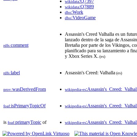
:Q7397
wikidata
:Q7889
wikidata
:Work
dbo
:VideoGame
dbo
Assassin's Creed Valhalla es un futu
lanzado dentro de la saga de Assassin
comment
Bretaña por parte de los Vikingos, co
rdfs:
planificado para su lanzamiento a fi
y Xbox Series X.
(es)
label
Assassin's Creed: Valhalla
rdfs:
(es)
wasDerivedFrom
:Assassin's_Creed:_Valh
prov:
wikipedia-es
isPrimaryTopicOf
:Assassin's_Creed:_Valhal
foaf:
wikipedia-es
is
primaryTopic
of
:Assassin's_Creed:_Valhal
foaf:
wikipedia-es