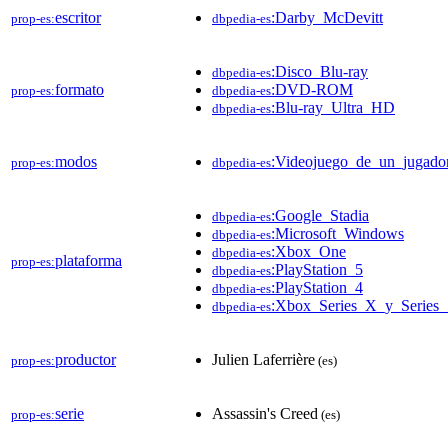
escritor
:Darby_McDevitt
prop-es:
dbpedia-es
:Disco_Blu-ray
dbpedia-es
formato
:DVD-ROM
prop-es:
dbpedia-es
:Blu-ray_Ultra_HD
dbpedia-es
modos
:Videojuego_de_un_jugado
prop-es:
dbpedia-es
:Google_Stadia
dbpedia-es
:Microsoft_Windows
dbpedia-es
:Xbox_One
dbpedia-es
plataforma
prop-es:
:PlayStation_5
dbpedia-es
:PlayStation_4
dbpedia-es
:Xbox_Series_X_y_Series
dbpedia-es
productor
Julien Laferrière
prop-es:
(es)
serie
Assassin's Creed
prop-es:
(es)