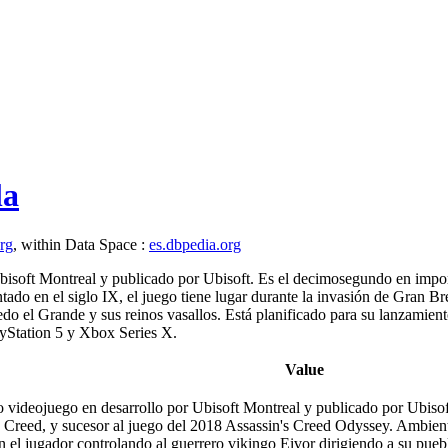
la
org
, within Data Space :
es.dbpedia.org
Ubisoft Montreal y publicado por Ubisoft. Es el decimosegundo en impo
do en el siglo IX, el juego tiene lugar durante la invasión de Gran Bre
redo el Grande y sus reinos vasallos. Está planificado para su lanzami
ayStation 5 y Xbox Series X.
Value
ro videojuego en desarrollo por Ubisoft Montreal y publicado por Ubis
 Creed, y sucesor al juego del 2018 Assassin's Creed Odyssey. Ambienta
n el jugador controlando al guerrero vikingo Eivor dirigiendo a su puebl