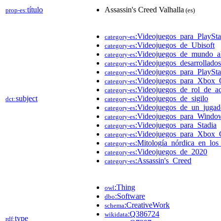
título
Assassin's Creed Valhalla
prop-es:
(es)
:Videojuegos_para_PlaySta
category-es
:Videojuegos_de_Ubisoft
category-es
:Videojuegos_de_mundo_ab
category-es
:Videojuegos_desarrollad
category-es
:Videojuegos_para_PlaySta
category-es
:Videojuegos_para_Xbox
category-es
:Videojuegos_de_rol_de_a
category-es
subject
:Videojuegos_de_sigilo
dct:
category-es
:Videojuegos_de_un_jugad
category-es
:Videojuegos_para_Windo
category-es
:Videojuegos_para_Stadia
category-es
:Videojuegos_para_Xbox
category-es
:Mitología_nórdica_en_los
category-es
:Videojuegos_de_2020
category-es
:Assassin's_Creed
category-es
:Thing
owl
:Software
dbo
:CreativeWork
schema
:Q386724
wikidata
type
rdf: