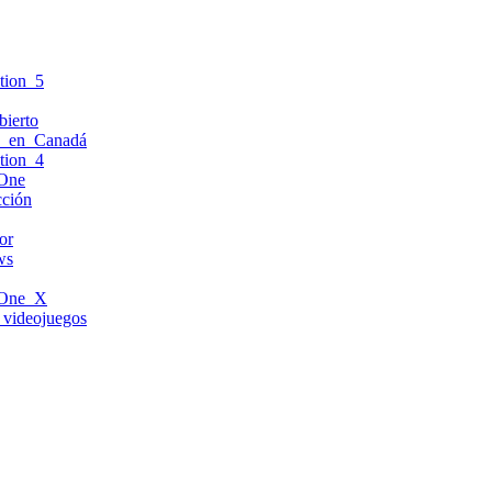
tion_5
ierto
os_en_Canadá
tion_4
_One
cción
or
ws
_One_X
_videojuegos