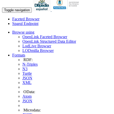
Toggle navigation
Faceted Browser
Sparql Endpoint
Browse using
OpenLink Faceted Browser
OpenLink Structured Data Editor
LodLive Browser
LODmilla Browser
Formats
RDF:
N-Triples
N3
Turtle
JSON
XML
OData:
Atom
JSON
Microdata: