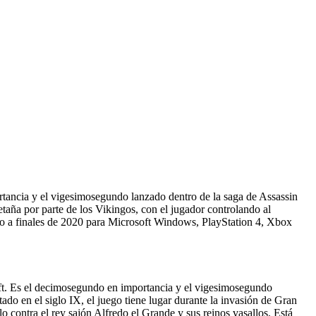
rtancia y el vigesimosegundo lanzado dentro de la saga de Assassin
taña por parte de los Vikingos, con el jugador controlando al
ento a finales de 2020 para Microsoft Windows, PlayStation 4, Xbox
oft. Es el decimosegundo en importancia y el vigesimosegundo
do en el siglo IX, el juego tiene lugar durante la invasión de Gran
o contra el rey sajón Alfredo el Grande y sus reinos vasallos. Está