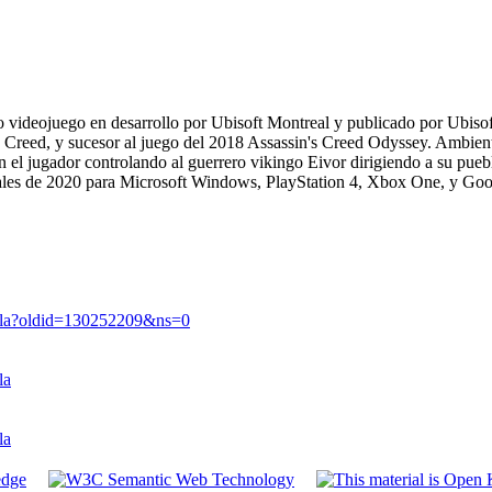
ro videojuego en desarrollo por Ubisoft Montreal y publicado por Ubis
 Creed, y sucesor al juego del 2018 Assassin's Creed Odyssey. Ambienta
n el jugador controlando al guerrero vikingo Eivor dirigiendo a su puebl
nales de 2020 para Microsoft Windows, PlayStation 4, Xbox One, y Goog
alla?oldid=130252209&ns=0
la
la