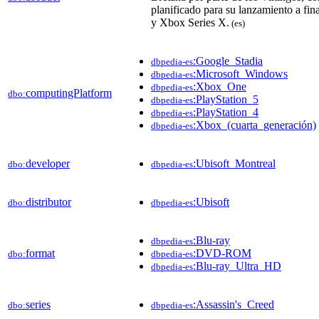
planificado para su lanzamiento a fi
y Xbox Series X.
(es)
:Google_Stadia
dbpedia-es
:Microsoft_Windows
dbpedia-es
:Xbox_One
dbpedia-es
computingPlatform
dbo:
:PlayStation_5
dbpedia-es
:PlayStation_4
dbpedia-es
:Xbox_(cuarta_generación)
dbpedia-es
developer
:Ubisoft_Montreal
dbo:
dbpedia-es
distributor
:Ubisoft
dbo:
dbpedia-es
:Blu-ray
dbpedia-es
format
:DVD-ROM
dbo:
dbpedia-es
:Blu-ray_Ultra_HD
dbpedia-es
series
:Assassin's_Creed
dbo:
dbpedia-es