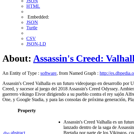
JSON
HTML
Embedded:
JSON
Turtle
CSV
JSON-LD
About:
Assassin's Creed: Valhal
An Entity of Type :
software
, from Named Graph :
http://es.dbpedia.
Assassin's Creed Valhalla es un futuro videojuego en desarrollo por 
Creed, y sucesor al juego del 2018 Assassin's Creed Odyssey. Ambienta
guerrero vikingo Eivor dirigiendo a su pueblo contra el rey sajón Alf
One, y Google Stadia, y para las consolas de próxima generación, Pl
Property
Assassin's Creed Valhalla es un futu
lanzado dentro de la saga de Assassin
abstract
Bretaña por parte de los Vikingos, co
dbo: