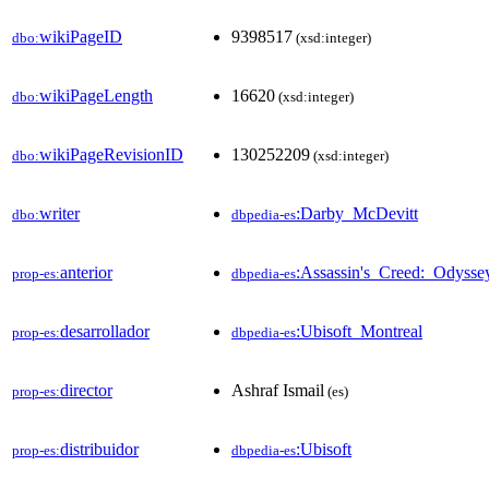
wikiPageID
9398517
dbo:
(xsd:integer)
wikiPageLength
16620
dbo:
(xsd:integer)
wikiPageRevisionID
130252209
dbo:
(xsd:integer)
writer
:Darby_McDevitt
dbo:
dbpedia-es
anterior
:Assassin's_Creed:_Odysse
prop-es:
dbpedia-es
desarrollador
:Ubisoft_Montreal
prop-es:
dbpedia-es
director
Ashraf Ismail
prop-es:
(es)
distribuidor
:Ubisoft
prop-es:
dbpedia-es