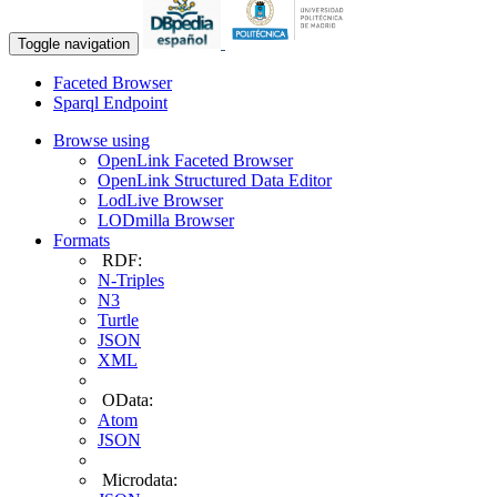
Toggle navigation
Faceted Browser
Sparql Endpoint
Browse using
OpenLink Faceted Browser
OpenLink Structured Data Editor
LodLive Browser
LODmilla Browser
Formats
RDF:
N-Triples
N3
Turtle
JSON
XML
OData:
Atom
JSON
Microdata: