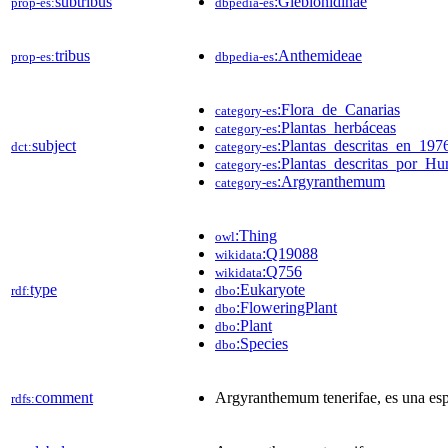
subtribus
:Glebionidinae
prop-es:
dbpedia-es
tribus
:Anthemideae
prop-es:
dbpedia-es
:Flora_de_Canarias
category-es
:Plantas_herbáceas
category-es
subject
:Plantas_descritas_en_197
dct:
category-es
:Plantas_descritas_por_Hu
category-es
:Argyranthemum
category-es
:Thing
owl
:Q19088
wikidata
:Q756
wikidata
type
:Eukaryote
rdf:
dbo
:FloweringPlant
dbo
:Plant
dbo
:Species
dbo
comment
Argyranthemum tenerifae, es una espec
rdfs: