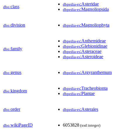
:Asteridae
dbpedia-es
class
dbo:
:Magnoliopsida
dbpedia-es
division
:Magnoliophyta
dbo:
dbpedia-es
:Anthemideae
dbpedia-es
:Glebionidinae
dbpedia-es
family
dbo:
:Asteraceae
dbpedia-es
:Asteroideae
dbpedia-es
genus
:Argyranthemum
dbo:
dbpedia-es
:Tracheobionta
dbpedia-es
kingdom
dbo:
:Plantae
dbpedia-es
order
:Asterales
dbo:
dbpedia-es
wikiPageID
6053828
dbo:
(xsd:integer)