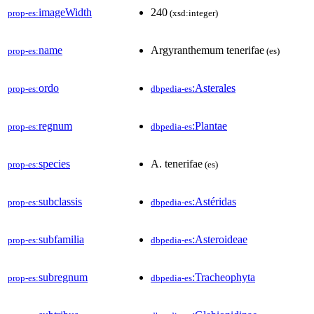
imageWidth
240
prop-es:
(xsd:integer)
name
Argyranthemum tenerifae
prop-es:
(es)
ordo
:Asterales
prop-es:
dbpedia-es
regnum
:Plantae
prop-es:
dbpedia-es
species
A. tenerifae
prop-es:
(es)
subclassis
:Astéridas
prop-es:
dbpedia-es
subfamilia
:Asteroideae
prop-es:
dbpedia-es
subregnum
:Tracheophyta
prop-es:
dbpedia-es