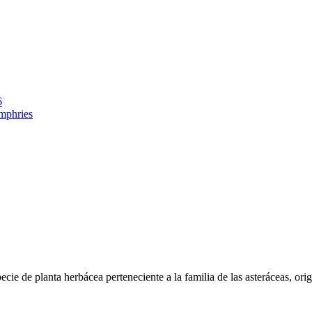
6
mphries
ie de planta herbácea perteneciente a la familia de las asteráceas, origi