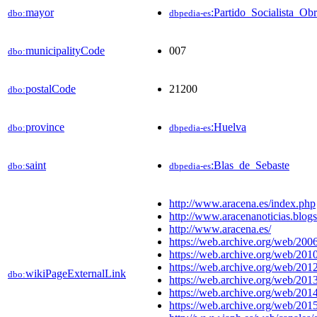
mayor
:Partido_Socialista_O
dbo:
dbpedia-es
municipalityCode
007
dbo:
postalCode
21200
dbo:
province
:Huelva
dbo:
dbpedia-es
saint
:Blas_de_Sebaste
dbo:
dbpedia-es
http://www.aracena.es/index.php
http://www.aracenanoticias.blog
http://www.aracena.es/
https://web.archive.org/web/20
https://web.archive.org/web/20
https://web.archive.org/web/201
wikiPageExternalLink
dbo:
https://web.archive.org/web/20
https://web.archive.org/web/201
https://web.archive.org/web/201