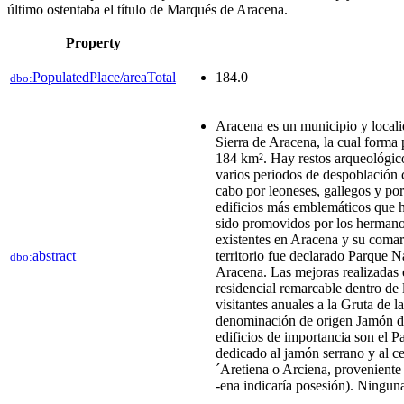
último ostentaba el título de Marqués de Aracena.
Property
PopulatedPlace/areaTotal
184.0
dbo:
Aracena es un municipio y locali
Sierra de Aracena, la cual forma
184 km². Hay restos arqueológicos
varios periodos de despoblación c
cabo por leoneses, gallegos y por
edificios más emblemáticos que ha
sido promovidos por los hermanos
existentes en Aracena y su comar
abstract
territorio fue declarado Parque N
dbo:
Aracena. Las mejoras realizadas 
residencial remarcable dentro de 
visitantes anuales a la Gruta de
denominación de origen Jamón de 
edificios de importancia son el P
dedicado al jamón serrano y al ce
´Aretiena o Arciena,​ provenient
-ena indicaría posesión). Ninguna