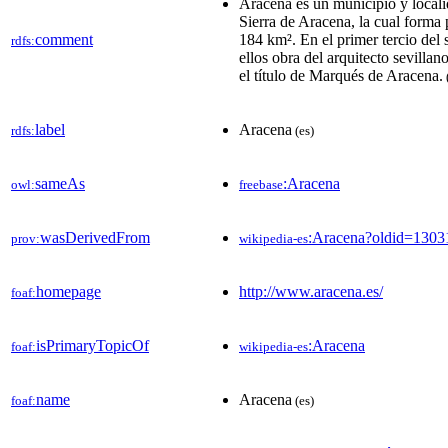
Aracena es un municipio y locali
Sierra de Aracena, la cual forma
comment
184 km². En el primer tercio del 
rdfs:
ellos obra del arquitecto sevill
el título de Marqués de Aracena.
label
Aracena
rdfs:
(es)
sameAs
:Aracena
owl:
freebase
wasDerivedFrom
:Aracena?oldid=130
prov:
wikipedia-es
homepage
http://www.aracena.es/
foaf:
isPrimaryTopicOf
:Aracena
foaf:
wikipedia-es
name
Aracena
foaf:
(es)