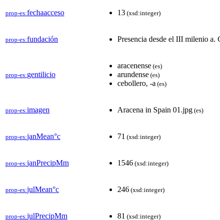
fechaacceso
13
prop-es:
(xsd:integer)
fundación
Presencia desde el III milenio a. 
prop-es:
aracenense
(es)
gentilicio
arundense
prop-es:
(es)
cebollero, -a
(es)
imagen
Aracena in Spain 01.jpg
prop-es:
(es)
janMean°c
71
prop-es:
(xsd:integer)
janPrecipMm
1546
prop-es:
(xsd:integer)
julMean°c
246
prop-es:
(xsd:integer)
julPrecipMm
81
prop-es:
(xsd:integer)