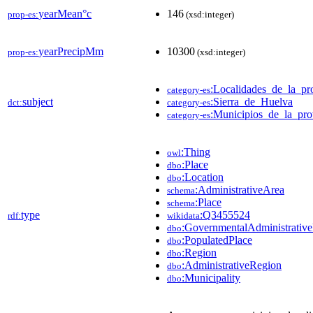
yearMean°c
146
prop-es:
(xsd:integer)
yearPrecipMm
10300
prop-es:
(xsd:integer)
:Localidades_de_la_pr
category-es
subject
:Sierra_de_Huelva
dct:
category-es
:Municipios_de_la_pr
category-es
:Thing
owl
:Place
dbo
:Location
dbo
:AdministrativeArea
schema
:Place
schema
type
:Q3455524
rdf:
wikidata
:GovernmentalAdministrativ
dbo
:PopulatedPlace
dbo
:Region
dbo
:AdministrativeRegion
dbo
:Municipality
dbo