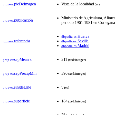
pieDeImagen
Vista de la localidad
prop-es:
(es)
Ministerio de Agricultura, Alime
publicación
prop-es:
periodo 1961-1981 en Cortegana
:Huelva
dbpedia-es
referencia
:Sevilla
prop-es:
dbpedia-es
:Madrid
dbpedia-es
sepMean°c
211
prop-es:
(xsd:integer)
sepPrecipMm
390
prop-es:
(xsd:integer)
singleLine
y
prop-es:
(es)
superficie
184
prop-es:
(xsd:integer)
76