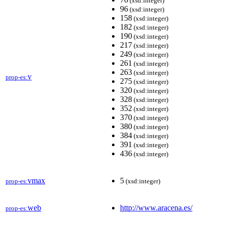
(xsd:integer)
96
(xsd:integer)
158
(xsd:integer)
182
(xsd:integer)
190
(xsd:integer)
217
(xsd:integer)
249
(xsd:integer)
261
(xsd:integer)
263
(xsd:integer)
v
prop-es:
275
(xsd:integer)
320
(xsd:integer)
328
(xsd:integer)
352
(xsd:integer)
370
(xsd:integer)
380
(xsd:integer)
384
(xsd:integer)
391
(xsd:integer)
436
(xsd:integer)
vmax
5
prop-es:
(xsd:integer)
web
http://www.aracena.es/
prop-es: