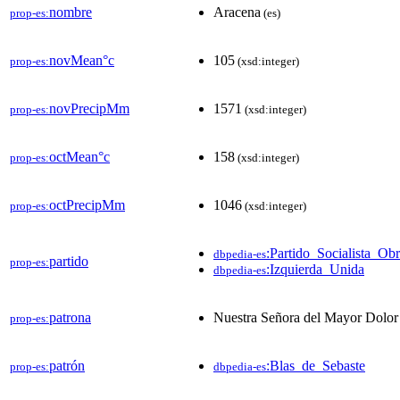
nombre
Aracena
prop-es:
(es)
novMean°c
105
prop-es:
(xsd:integer)
novPrecipMm
1571
prop-es:
(xsd:integer)
octMean°c
158
prop-es:
(xsd:integer)
octPrecipMm
1046
prop-es:
(xsd:integer)
:Partido_Socialista_Ob
dbpedia-es
partido
prop-es:
:Izquierda_Unida
dbpedia-es
patrona
Nuestra Señora del Mayor Dolo
prop-es:
patrón
:Blas_de_Sebaste
prop-es:
dbpedia-es