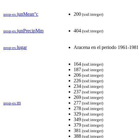
junMean°c
200
prop-es:
(xsd:integer)
junPrecipMm
404
prop-es:
(xsd:integer)
lugar
Aracena en el periodo 1961-198
prop-es:
164
(xsd:integer)
187
(xsd:integer)
206
(xsd:integer)
226
(xsd:integer)
234
(xsd:integer)
237
(xsd:integer)
269
(xsd:integer)
m
277
prop-es:
(xsd:integer)
278
(xsd:integer)
329
(xsd:integer)
349
(xsd:integer)
379
(xsd:integer)
381
(xsd:integer)
388
(xsd:integer)