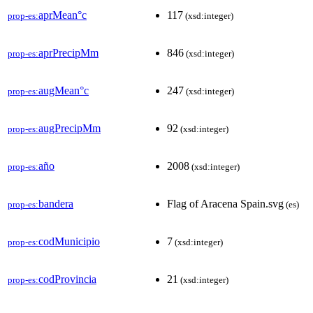
aprMean°c
117
prop-es:
(xsd:integer)
aprPrecipMm
846
prop-es:
(xsd:integer)
augMean°c
247
prop-es:
(xsd:integer)
augPrecipMm
92
prop-es:
(xsd:integer)
año
2008
prop-es:
(xsd:integer)
bandera
Flag of Aracena Spain.svg
prop-es:
(es)
codMunicipio
7
prop-es:
(xsd:integer)
codProvincia
21
prop-es:
(xsd:integer)