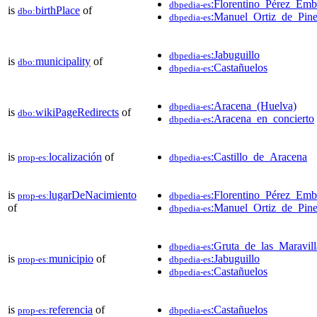
:Florentino_Pérez_Emb
dbpedia-es
is
birthPlace
of
dbo:
:Manuel_Ortiz_de_Pin
dbpedia-es
:Jabuguillo
dbpedia-es
is
municipality
of
dbo:
:Castañuelos
dbpedia-es
:Aracena_(Huelva)
dbpedia-es
is
wikiPageRedirects
of
dbo:
:Aracena_en_concierto
dbpedia-es
is
localización
of
:Castillo_de_Aracena
prop-es:
dbpedia-es
is
lugarDeNacimiento
:Florentino_Pérez_Emb
prop-es:
dbpedia-es
of
:Manuel_Ortiz_de_Pin
dbpedia-es
:Gruta_de_las_Maravill
dbpedia-es
is
municipio
of
:Jabuguillo
prop-es:
dbpedia-es
:Castañuelos
dbpedia-es
is
referencia
of
:Castañuelos
prop-es:
dbpedia-es