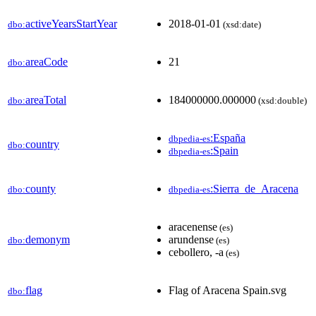
activeYearsStartYear
2018-01-01
dbo:
(xsd:date)
areaCode
21
dbo:
areaTotal
184000000.000000
dbo:
(xsd:double)
:España
dbpedia-es
country
dbo:
:Spain
dbpedia-es
county
:Sierra_de_Aracena
dbo:
dbpedia-es
aracenense
(es)
demonym
arundense
dbo:
(es)
cebollero, -a
(es)
flag
Flag of Aracena Spain.svg
dbo: