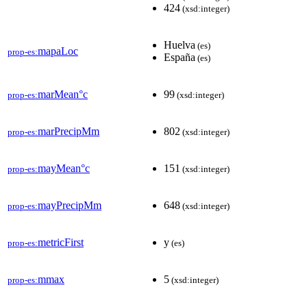
424
(xsd:integer)
Huelva
(es)
mapaLoc
prop-es:
España
(es)
marMean°c
99
prop-es:
(xsd:integer)
marPrecipMm
802
prop-es:
(xsd:integer)
mayMean°c
151
prop-es:
(xsd:integer)
mayPrecipMm
648
prop-es:
(xsd:integer)
metricFirst
y
prop-es:
(es)
mmax
5
prop-es:
(xsd:integer)