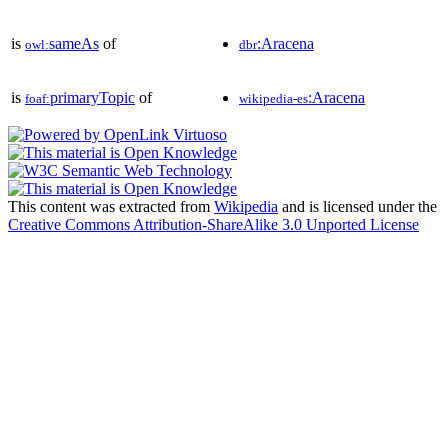
is
sameAs
of
:Aracena
owl:
dbr
is
primaryTopic
of
:Aracena
foaf:
wikipedia-es
This content was extracted from
Wikipedia
and is licensed under the
Creative Commons Attribution-ShareAlike 3.0 Unported License