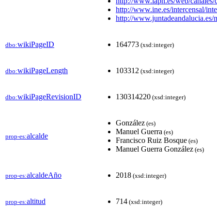
http://www.iaph.es/web/canales
http://www.ine.es/intercensal
http://www.juntadeandalucia.es
wikiPageID
164773
dbo:
(xsd:integer)
wikiPageLength
103312
dbo:
(xsd:integer)
wikiPageRevisionID
130314220
dbo:
(xsd:integer)
González
(es)
Manuel Guerra
(es)
alcalde
prop-es:
Francisco Ruiz Bosque
(es)
Manuel Guerra González
(es)
alcaldeAño
2018
prop-es:
(xsd:integer)
altitud
714
prop-es:
(xsd:integer)