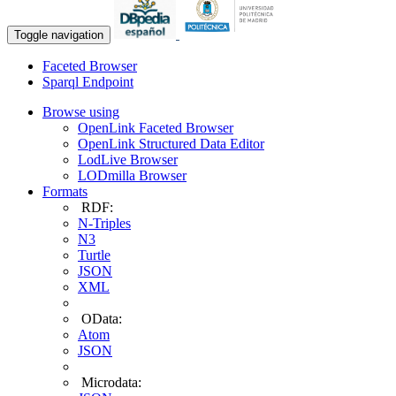
Toggle navigation
Faceted Browser
Sparql Endpoint
Browse using
OpenLink Faceted Browser
OpenLink Structured Data Editor
LodLive Browser
LODmilla Browser
Formats
RDF:
N-Triples
N3
Turtle
JSON
XML
OData:
Atom
JSON
Microdata: