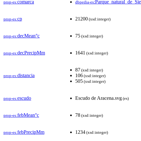
comarca
:Parque_natural_de_S
prop-es:
dbpedia-es
cp
21200
prop-es:
(xsd:integer)
decMean°c
75
prop-es:
(xsd:integer)
decPrecipMm
1641
prop-es:
(xsd:integer)
87
(xsd:integer)
distancia
106
prop-es:
(xsd:integer)
505
(xsd:integer)
escudo
Escudo de Aracena.svg
prop-es:
(es)
febMean°c
78
prop-es:
(xsd:integer)
febPrecipMm
1234
prop-es:
(xsd:integer)