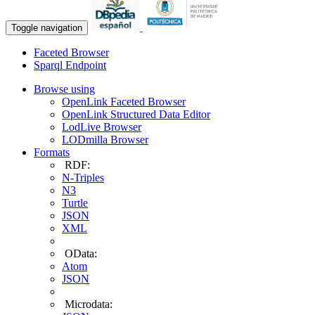
Toggle navigation
Faceted Browser
Sparql Endpoint
Browse using
OpenLink Faceted Browser
OpenLink Structured Data Editor
LodLive Browser
LODmilla Browser
Formats
RDF:
N-Triples
N3
Turtle
JSON
XML
OData:
Atom
JSON
Microdata: