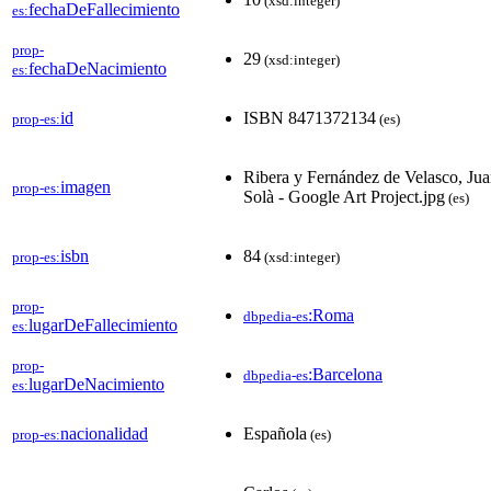
(xsd:integer)
fechaDeFallecimiento
es:
prop-
29
(xsd:integer)
fechaDeNacimiento
es:
id
ISBN 8471372134
prop-es:
(es)
Ribera y Fernández de Velasco, Jua
imagen
prop-es:
Solà - Google Art Project.jpg
(es)
isbn
84
prop-es:
(xsd:integer)
prop-
:Roma
dbpedia-es
lugarDeFallecimiento
es:
prop-
:Barcelona
dbpedia-es
lugarDeNacimiento
es:
nacionalidad
Española
prop-es:
(es)