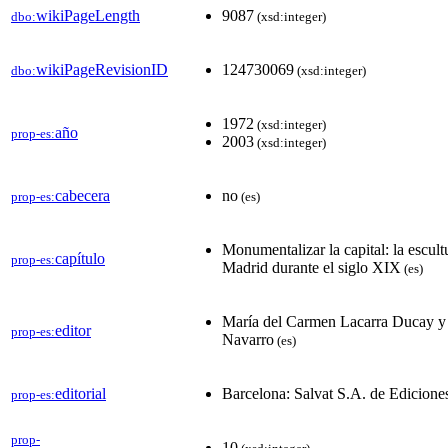
wikiPageLength
9087
dbo:
(xsd:integer)
wikiPageRevisionID
124730069
dbo:
(xsd:integer)
1972
(xsd:integer)
año
prop-es:
2003
(xsd:integer)
cabecera
no
prop-es:
(es)
Monumentalizar la capital: la escu
capítulo
prop-es:
Madrid durante el siglo XIX
(es)
María del Carmen Lacarra Ducay y
editor
prop-es:
Navarro
(es)
editorial
Barcelona: Salvat S.A. de Edicione
prop-es:
prop-
10