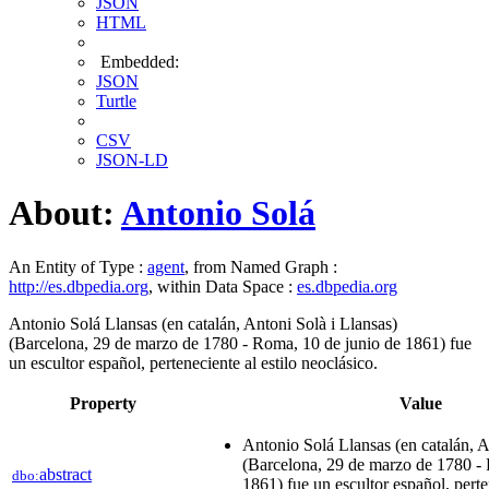
JSON
HTML
Embedded:
JSON
Turtle
CSV
JSON-LD
About:
Antonio Solá
An Entity of Type :
agent
, from Named Graph :
http://es.dbpedia.org
, within Data Space :
es.dbpedia.org
Antonio Solá Llansas (en catalán, Antoni Solà i Llansas)
(Barcelona, 29 de marzo de 1780 - Roma, 10 de junio de 1861) fue
un escultor español, perteneciente al estilo neoclásico.
Property
Value
Antonio Solá Llansas (en catalán, A
(Barcelona, 29 de marzo de 1780 -
abstract
dbo:
1861) fue un escultor español, perten