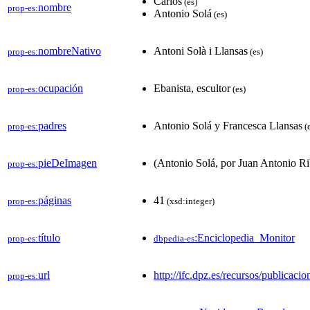
Carlos
(es)
nombre
prop-es:
Antonio Solá
(es)
nombreNativo
Antoni Solà i Llansas
prop-es:
(es)
ocupación
Ebanista, escultor
prop-es:
(es)
padres
Antonio Solá y Francesca Llansas
prop-es:
(e
pieDeImagen
(Antonio Solá, por Juan Antonio Rib
prop-es:
páginas
41
prop-es:
(xsd:integer)
título
:Enciclopedia_Monitor
prop-es:
dbpedia-es
url
http://ifc.dpz.es/recursos/publicaci
prop-es: