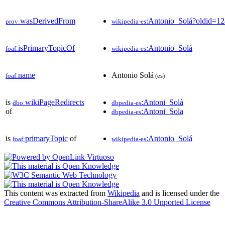
wasDerivedFrom
:Antonio_Solá?oldid=
prov:
wikipedia-es
isPrimaryTopicOf
:Antonio_Solá
foaf:
wikipedia-es
name
Antonio Solá
foaf:
(es)
is
wikiPageRedirects
:Antoni_Solà
dbo:
dbpedia-es
of
:Antoni_Sola
dbpedia-es
is
primaryTopic
of
:Antonio_Solá
foaf:
wikipedia-es
This content was extracted from
Wikipedia
and is licensed under the
Creative Commons Attribution-ShareAlike 3.0 Unported License