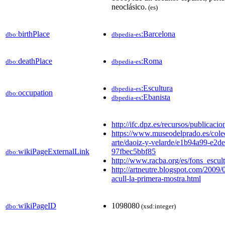
neoclásico.
(es)
birthPlace
:Barcelona
dbo:
dbpedia-es
deathPlace
:Roma
dbo:
dbpedia-es
:Escultura
dbpedia-es
occupation
dbo:
:Ebanista
dbpedia-es
http://ifc.dpz.es/recursos/publicaci
https://www.museodelprado.es/cole
arte/daoiz-y-velarde/e1b94a99-e2d
wikiPageExternalLink
97fbec5bbf85
dbo:
http://www.racba.org/es/fons_escul
http://artneutre.blogspot.com/2009
acull-la-primera-mostra.html
wikiPageID
1098080
dbo:
(xsd:integer)