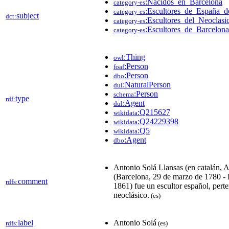
:Nacidos_en_Barcelona
category-es
:Escultores_de_España_d
category-es
subject
dct:
:Escultores_del_Neoclasi
category-es
:Escultores_de_Barcelona
category-es
:Thing
owl
:Person
foaf
:Person
dbo
:NaturalPerson
dul
:Person
schema
type
rdf:
:Agent
dul
:Q215627
wikidata
:Q24229398
wikidata
:Q5
wikidata
:Agent
dbo
Antonio Solá Llansas (en catalán, A
(Barcelona, 29 de marzo de 1780 -
comment
rdfs:
1861) fue un escultor español, perten
neoclásico.
(es)
label
Antonio Solá
rdfs:
(es)