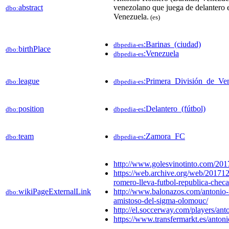
abstract
venezolano que juega de delantero 
dbo:
Venezuela.
(es)
:Barinas_(ciudad)
dbpedia-es
birthPlace
dbo:
:Venezuela
dbpedia-es
league
:Primera_División_de_Ve
dbo:
dbpedia-es
position
:Delantero_(fútbol)
dbo:
dbpedia-es
team
:Zamora_FC
dbo:
dbpedia-es
http://www.golesvinotinto.com/2017
https://web.archive.org/web/20171
romero-lleva-futbol-republica-checa
wikiPageExternalLink
http://www.balonazos.com/antonio-
dbo:
amistoso-del-sigma-olomouc/
http://el.soccerway.com/players/an
https://www.transfermarkt.es/antoni