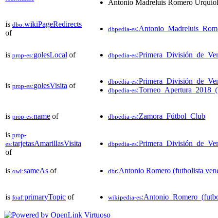
Antonio Madreluis Romero Urquio
is
wikiPageRedirects
dbo:
:Antonio_Madreluis_Rom
dbpedia-es
of
is
golesLocal
of
:Primera_División_de_Ve
prop-es:
dbpedia-es
:Primera_División_de_Ve
dbpedia-es
is
golesVisita
of
prop-es:
:Torneo_Apertura_2018_(
dbpedia-es
is
name
of
:Zamora_Fútbol_Club
prop-es:
dbpedia-es
is
prop-
tarjetasAmarillasVisita
:Primera_División_de_Ve
es:
dbpedia-es
of
is
sameAs
of
:Antonio Romero (futbolista ven
owl:
dbr
is
primaryTopic
of
:Antonio_Romero_(futbo
foaf:
wikipedia-es