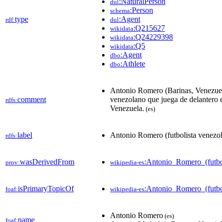
:NaturalPerson
dul
:Person
schema
type
:Agent
rdf:
dul
:Q215627
wikidata
:Q24229398
wikidata
:Q5
wikidata
:Agent
dbo
:Athlete
dbo
Antonio Romero (Barinas, Venezuela
comment
venezolano que juega de delantero 
rdfs:
Venezuela.
(es)
label
Antonio Romero (futbolista venezo
rdfs:
wasDerivedFrom
:Antonio_Romero_(futb
prov:
wikipedia-es
isPrimaryTopicOf
:Antonio_Romero_(futbo
foaf:
wikipedia-es
Antonio Romero
(es)
name
foaf: