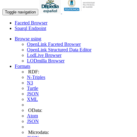
Toggle navigation
Faceted Browser
Sparql Endpoint
Browse using
OpenLink Faceted Browser
OpenLink Structured Data Editor
LodLive Browser
LODmilla Browser
Formats
RDF:
N-Triples
N3
Turtle
JSON
XML
OData:
Atom
JSON
Microdata: