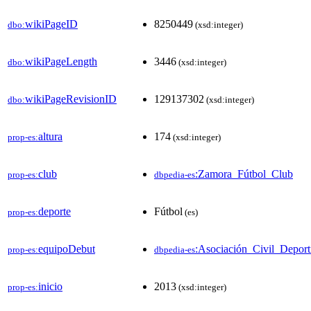
wikiPageID
8250449
dbo:
(xsd:integer)
wikiPageLength
3446
dbo:
(xsd:integer)
wikiPageRevisionID
129137302
dbo:
(xsd:integer)
altura
174
prop-es:
(xsd:integer)
club
:Zamora_Fútbol_Club
prop-es:
dbpedia-es
deporte
Fútbol
prop-es:
(es)
equipoDebut
:Asociación_Civil_Depor
prop-es:
dbpedia-es
inicio
2013
prop-es:
(xsd:integer)