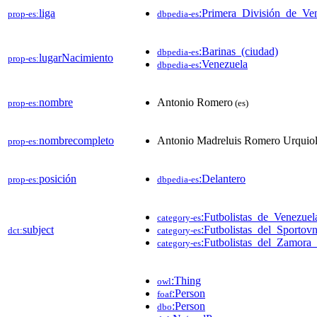
liga
:Primera_División_de_Ve
prop-es:
dbpedia-es
:Barinas_(ciudad)
dbpedia-es
lugarNacimiento
prop-es:
:Venezuela
dbpedia-es
nombre
Antonio Romero
prop-es:
(es)
nombrecompleto
Antonio Madreluis Romero Urquio
prop-es:
posición
:Delantero
prop-es:
dbpedia-es
:Futbolistas_de_Venezuel
category-es
subject
:Futbolistas_del_Sport
dct:
category-es
:Futbolistas_del_Zamora
category-es
:Thing
owl
:Person
foaf
:Person
dbo