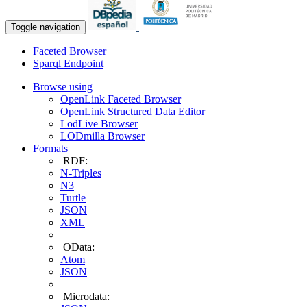
Toggle navigation
Faceted Browser
Sparql Endpoint
Browse using
OpenLink Faceted Browser
OpenLink Structured Data Editor
LodLive Browser
LODmilla Browser
Formats
RDF:
N-Triples
N3
Turtle
JSON
XML
OData:
Atom
JSON
Microdata: