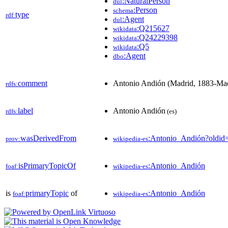
:NaturalPerson
dul
:Person
schema
type
rdf:
:Agent
dul
:Q215627
wikidata
:Q24229398
wikidata
:Q5
wikidata
:Agent
dbo
comment
Antonio Andión (Madrid, 1883-Madr
rdfs:
label
Antonio Andión
rdfs:
(es)
wasDerivedFrom
:Antonio_Andión?oldi
prov:
wikipedia-es
isPrimaryTopicOf
:Antonio_Andión
foaf:
wikipedia-es
is
primaryTopic
of
:Antonio_Andión
foaf:
wikipedia-es