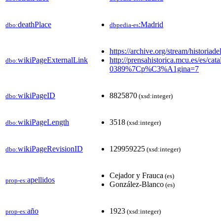
deathPlace
:Madrid
dbo:
dbpedia-es
https://archive.org/stream/hist
wikiPageExternalLink
http://prensahistorica.mcu.es/es
dbo:
0389%7Cp%C3%A1gina=7
wikiPageID
8825870
dbo:
(xsd:integer)
wikiPageLength
3518
dbo:
(xsd:integer)
wikiPageRevisionID
129959225
dbo:
(xsd:integer)
Cejador y Frauca
(es)
apellidos
prop-es:
González-Blanco
(es)
año
1923
prop-es:
(xsd:integer)