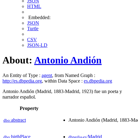
JSON
HTML
Embedded:
JSON
Turtle
CSV
JSON-LD
About:
Antonio Andión
An Entity of Type :
agent
, from Named Graph :
http://es.dbpedia.org
, within Data Space :
es.dbpedia.org
Antonio Andión (Madrid, 1883-Madrid, 1923) fue un poeta y
narrador español.
Property
abstract
Antonio Andión (Madrid, 1883-Madr
dbo:
birthPlace
:Madrid
dbo:
dbpedia-es