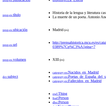
prop-es:
dbpedia-es
Historia de la lengua y literatura cas
título
prop-es:
La muerte de un poeta. Antonio And
ubicación
Madrid
prop-es:
(es)
http://prensahistorica.mcu.es/es
url
prop-es:
0389%7Cp%C3%A1gina=7
volumen
XIII
prop-es:
(es)
:Nacidos_en_Madrid
category-es
subject
:Poetas_de_España_del_
dct:
category-es
:Fallecidos_en_Madrid
category-es
:Thing
owl
:Person
foaf
:Person
dbo