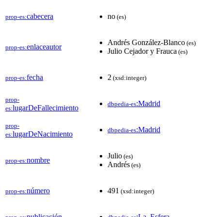
cabecera
no
prop-es:
(es)
Andrés González-Blanco
(es)
enlaceautor
prop-es:
Julio Cejador y Frauca
(es)
fecha
2
prop-es:
(xsd:integer)
prop-
:Madrid
dbpedia-es
lugarDeFallecimiento
es:
prop-
:Madrid
dbpedia-es
lugarDeNacimiento
es:
Julio
(es)
nombre
prop-es:
Andrés
(es)
número
491
prop-es:
(xsd:integer)
publicación
:La_Esfera