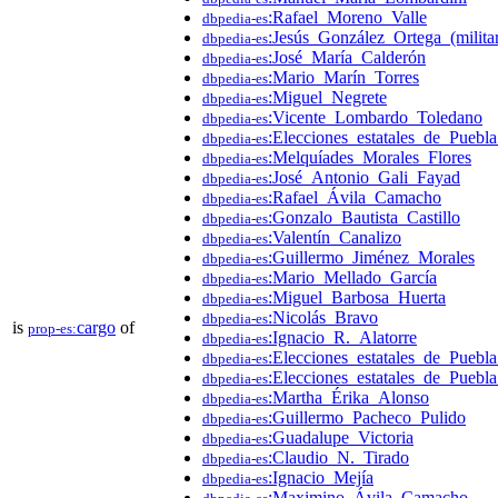
:Rafael_Moreno_Valle
dbpedia-es
:Jesús_González_Ortega_(milita
dbpedia-es
:José_María_Calderón
dbpedia-es
:Mario_Marín_Torres
dbpedia-es
:Miguel_Negrete
dbpedia-es
:Vicente_Lombardo_Toledano
dbpedia-es
:Elecciones_estatales_de_Puebl
dbpedia-es
:Melquíades_Morales_Flores
dbpedia-es
:José_Antonio_Gali_Fayad
dbpedia-es
:Rafael_Ávila_Camacho
dbpedia-es
:Gonzalo_Bautista_Castillo
dbpedia-es
:Valentín_Canalizo
dbpedia-es
:Guillermo_Jiménez_Morales
dbpedia-es
:Mario_Mellado_García
dbpedia-es
:Miguel_Barbosa_Huerta
dbpedia-es
:Nicolás_Bravo
dbpedia-es
is
cargo
of
prop-es:
:Ignacio_R._Alatorre
dbpedia-es
:Elecciones_estatales_de_Puebl
dbpedia-es
:Elecciones_estatales_de_Puebl
dbpedia-es
:Martha_Érika_Alonso
dbpedia-es
:Guillermo_Pacheco_Pulido
dbpedia-es
:Guadalupe_Victoria
dbpedia-es
:Claudio_N._Tirado
dbpedia-es
:Ignacio_Mejía
dbpedia-es
:Maximino_Ávila_Camacho