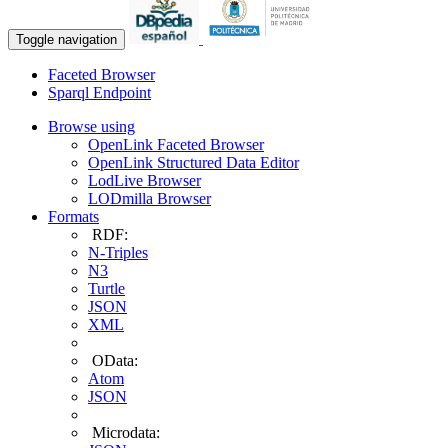
Toggle navigation
Faceted Browser
Sparql Endpoint
Browse using
OpenLink Faceted Browser
OpenLink Structured Data Editor
LodLive Browser
LODmilla Browser
Formats
RDF:
N-Triples
N3
Turtle
JSON
XML
OData:
Atom
JSON
Microdata: