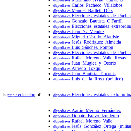
dbpedia-es
:Carlos_Pacheco_Villalobos
dbpedia-es
:Manuel_Bartlett_Díaz
dbpedia-es
:Elecciones_estatales_de_Puebl
dbpedia-es
:Gonzalo_Bautista_O'Farrill
dbpedia-es
:Elecciones_estatales_extraord
dbpedia-es
:Juan_N._Méndez
dbpedia-es
:Miguel_Cástulo_Alatriste
dbpedia-es
:Jesús_Rodríguez_Almeida
dbpedia-es
:Luis_Sánchez_Pontón
dbpedia-es
:Elecciones_estatales_de_Puebl
dbpedia-es
:Rafael_Moreno_Valle_Rosas
dbpedia-es
:Juan_Múgica_y_Osorio
dbpedia-es
:Alfredo_Toxqui
dbpedia-es
:Juan_Bautista_Traconis
dbpedia-es
:Luis_de_la_Rosa_(político)
dbpedia-es
is
elección
of
:Elecciones_estatales_extraord
prop-es:
dbpedia-es
:Aarón_Merino_Fernández
dbpedia-es
:Donato_Bravo_Izquierdo
dbpedia-es
:Rafael_Moreno_Valle
dbpedia-es
:Jesús_González_Ortega_(milita
dbpedia-es