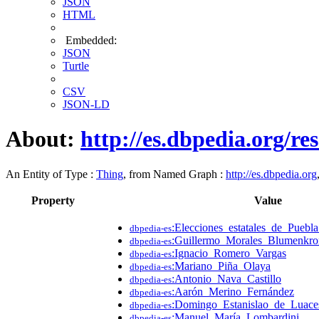
JSON
HTML
Embedded:
JSON
Turtle
CSV
JSON-LD
About:
http://es.dbpedia.org/
An Entity of Type :
Thing
, from Named Graph :
http://es.dbpedia.org
Property
Value
:Elecciones_estatales_de_Puebl
dbpedia-es
:Guillermo_Morales_Blumenkro
dbpedia-es
:Ignacio_Romero_Vargas
dbpedia-es
:Mariano_Piña_Olaya
dbpedia-es
:Antonio_Nava_Castillo
dbpedia-es
:Aarón_Merino_Fernández
dbpedia-es
:Domingo_Estanislao_de_Luace
dbpedia-es
:Manuel_María_Lombardini
dbpedia-es