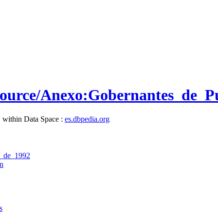
resource/Anexo:Gobernantes_de_P
, within Data Space :
es.dbpedia.org
a_de_1992
n
s