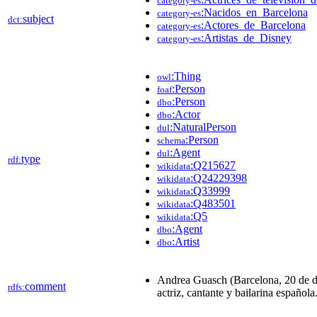
category-es
:Nacidos_en_Barcelona
category-es
subject
dct:
:Actores_de_Barcelona
category-es
:Artistas_de_Disney
category-es
:Thing
owl
:Person
foaf
:Person
dbo
:Actor
dbo
:NaturalPerson
dul
:Person
schema
:Agent
dul
type
rdf:
:Q215627
wikidata
:Q24229398
wikidata
:Q33999
wikidata
:Q483501
wikidata
:Q5
wikidata
:Agent
dbo
:Artist
dbo
Andrea Guasch (Barcelona, 20 de d
comment
rdfs:
actriz, cantante y bailarina española