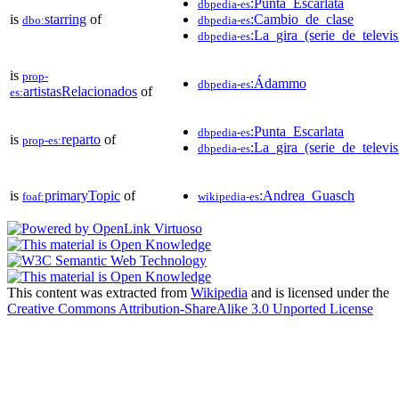
:Punta_Escarlata
dbpedia-es
is
starring
of
:Cambio_de_clase
dbo:
dbpedia-es
:La_gira_(serie_de_televis
dbpedia-es
is
prop-
:Ádammo
dbpedia-es
artistasRelacionados
of
es:
:Punta_Escarlata
dbpedia-es
is
reparto
of
prop-es:
:La_gira_(serie_de_televis
dbpedia-es
is
primaryTopic
of
:Andrea_Guasch
foaf:
wikipedia-es
This content was extracted from
Wikipedia
and is licensed under the
Creative Commons Attribution-ShareAlike 3.0 Unported License