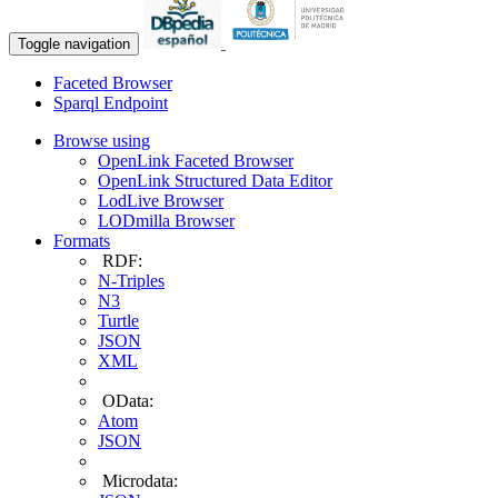
Toggle navigation
Faceted Browser
Sparql Endpoint
Browse using
OpenLink Faceted Browser
OpenLink Structured Data Editor
LodLive Browser
LODmilla Browser
Formats
RDF:
N-Triples
N3
Turtle
JSON
XML
OData:
Atom
JSON
Microdata: