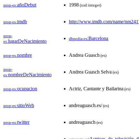
añoDebut
1998
prop-es:
(xsd:integer)
imdb
http://www.imdb.com/name/nm24
prop-es:
prop-
:Barcelona
dbpedia-es
lugarDeNacimiento
es:
nombre
Andrea Guasch
prop-es:
(es)
prop-
Andrea Guasch Selva
(es)
nombreDeNacimiento
es:
ocupacion
Actriz, Cantante y Bailarina
prop-es:
(es)
sitioWeb
andreaguasch.es/
prop-es:
(es)
twitter
andreaguasch
prop-es:
(es)
:Actrices_de_televisión_