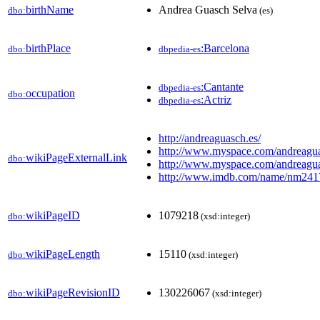
birthName
Andrea Guasch Selva
dbo:
(es)
birthPlace
:Barcelona
dbo:
dbpedia-es
:Cantante
dbpedia-es
occupation
dbo:
:Actriz
dbpedia-es
http://andreaguasch.es/
http://www.myspace.com/andreagu
wikiPageExternalLink
dbo:
http://www.myspace.com/andreagu
http://www.imdb.com/name/nm24
wikiPageID
1079218
dbo:
(xsd:integer)
wikiPageLength
15110
dbo:
(xsd:integer)
wikiPageRevisionID
130226067
dbo:
(xsd:integer)