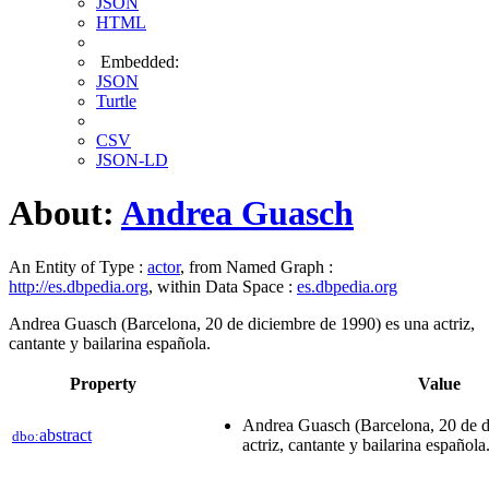
JSON
HTML
Embedded:
JSON
Turtle
CSV
JSON-LD
About:
Andrea Guasch
An Entity of Type :
actor
, from Named Graph :
http://es.dbpedia.org
, within Data Space :
es.dbpedia.org
Andrea Guasch (Barcelona, 20 de diciembre de 1990) es una actriz,
cantante y bailarina española.
Property
Value
Andrea Guasch (Barcelona, 20 de d
abstract
dbo:
actriz, cantante y bailarina española