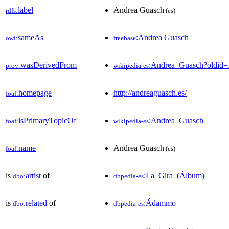
label
Andrea Guasch
rdfs:
(es)
sameAs
:Andrea Guasch
owl:
freebase
wasDerivedFrom
:Andrea_Guasch?oldid
prov:
wikipedia-es
homepage
http://andreaguasch.es/
foaf:
isPrimaryTopicOf
:Andrea_Guasch
foaf:
wikipedia-es
name
Andrea Guasch
foaf:
(es)
is
artist
of
:La_Gira_(Álbum)
dbo:
dbpedia-es
is
related
of
:Ádammo
dbo:
dbpedia-es