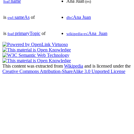
name
Ana Juan
foaf:
(es)
is
sameAs
of
:Ana Juan
owl:
dbr
is
primaryTopic
of
:Ana_Juan
foaf:
wikipedia-es
This content was extracted from
Wikipedia
and is licensed under the
Creative Commons Attribution-ShareAlike 3.0 Unported License