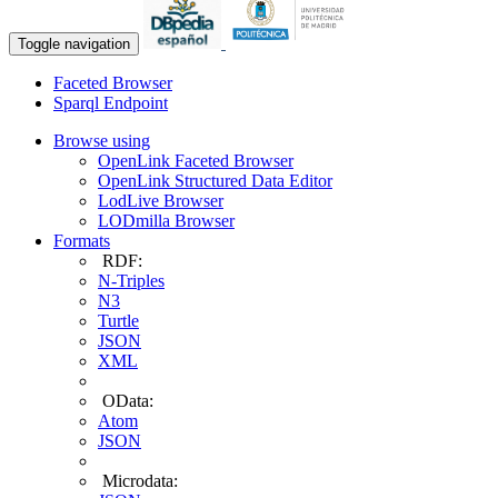
Toggle navigation
Faceted Browser
Sparql Endpoint
Browse using
OpenLink Faceted Browser
OpenLink Structured Data Editor
LodLive Browser
LODmilla Browser
Formats
RDF:
N-Triples
N3
Turtle
JSON
XML
OData:
Atom
JSON
Microdata: