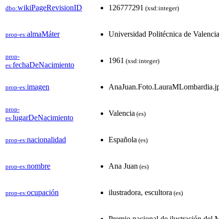
wikiPageRevisionID
126777291
dbo:
(xsd:integer)
almaMáter
Universidad Politécnica de Valenci
prop-es:
prop-
1961
(xsd:integer)
fechaDeNacimiento
es:
imagen
AnaJuan.Foto.LauraMLombardia.j
prop-es:
prop-
Valencia
(es)
lugarDeNacimiento
es:
nacionalidad
Española
prop-es:
(es)
nombre
Ana Juan
prop-es:
(es)
ocupación
ilustradora, escultora
prop-es:
(es)
Premio nacional de ilustración del M