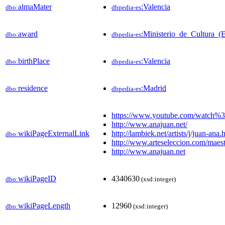
almaMater
:Valencia
dbo:
dbpedia-es
award
:Ministerio_de_Cultura_(
dbo:
dbpedia-es
birthPlace
:Valencia
dbo:
dbpedia-es
residence
:Madrid
dbo:
dbpedia-es
https://www.youtube.com/watch
http://www.anajuan.net/
wikiPageExternalLink
http://lambiek.net/artists/j/juan-ana.
dbo:
http://www.arteseleccion.com/maest
http://www.anajuan.net
wikiPageID
4340630
dbo:
(xsd:integer)
wikiPageLength
12960
dbo:
(xsd:integer)