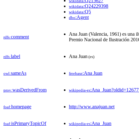
:Q215627
wikidata
:Q24229398
wikidata
:Q5
wikidata
:Agent
dbo
Ana Juan (Valencia, 1961) es una il
comment
rdfs:
Premio Nacional de Ilustración 201
label
Ana Juan
rdfs:
(es)
sameAs
:Ana Juan
owl:
freebase
wasDerivedFrom
:Ana_Juan?oldid=1267
prov:
wikipedia-es
homepage
http://www.anajuan.net
foaf:
isPrimaryTopicOf
:Ana_Juan
foaf:
wikipedia-es