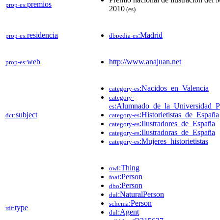
premios
prop-es:
2010
(es)
residencia
:Madrid
prop-es:
dbpedia-es
web
http://www.anajuan.net
prop-es:
:Nacidos_en_Valencia
category-es
category-
:Alumnado_de_la_Universidad_Po
es
subject
:Historietistas_de_España
dct:
category-es
:Ilustradores_de_España
category-es
:Ilustradoras_de_España
category-es
:Mujeres_historietistas
category-es
:Thing
owl
:Person
foaf
:Person
dbo
:NaturalPerson
dul
:Person
schema
type
rdf:
:Agent
dul