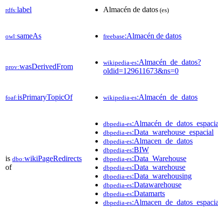
label
Almacén de datos
rdfs:
(es)
sameAs
:Almacén de datos
owl:
freebase
:Almacén_de_datos?
wikipedia-es
wasDerivedFrom
prov:
oldid=129611673&ns=0
isPrimaryTopicOf
:Almacén_de_datos
foaf:
wikipedia-es
:Almacén_de_datos_espacia
dbpedia-es
:Data_warehouse_espacial
dbpedia-es
:Almacen_de_datos
dbpedia-es
:BIW
dbpedia-es
is
wikiPageRedirects
:Data_Warehouse
dbo:
dbpedia-es
of
:Data_warehouse
dbpedia-es
:Data_warehousing
dbpedia-es
:Datawarehouse
dbpedia-es
:Datamarts
dbpedia-es
:Almacen_de_datos_espacia
dbpedia-es