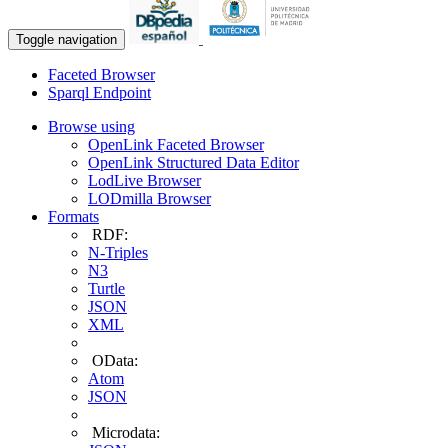
Toggle navigation
Faceted Browser
Sparql Endpoint
Browse using
OpenLink Faceted Browser
OpenLink Structured Data Editor
LodLive Browser
LODmilla Browser
Formats
RDF:
N-Triples
N3
Turtle
JSON
XML
OData:
Atom
JSON
Microdata: