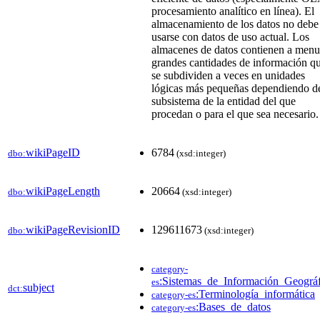
procesamiento analítico en línea). El
almacenamiento de los datos no debe
usarse con datos de uso actual. Los
almacenes de datos contienen a men
grandes cantidades de información q
se subdividen a veces en unidades
lógicas más pequeñas dependiendo d
subsistema de la entidad del que
procedan o para el que sea necesario.
wikiPageID
6784
dbo:
(xsd:integer)
wikiPageLength
20664
dbo:
(xsd:integer)
wikiPageRevisionID
129611673
dbo:
(xsd:integer)
category-
:Sistemas_de_Información_Geográf
es
subject
dct:
:Terminología_informática
category-es
:Bases_de_datos
category-es