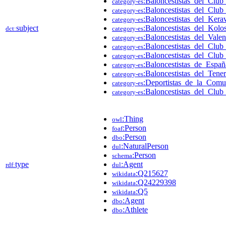
:Baloncestistas_del_Clu
category-es
:Baloncestistas_del_Clu
category-es
:Baloncestistas_del_Kera
category-es
subject
:Baloncestistas_del_Kol
dct:
category-es
:Baloncestistas_del_Vale
category-es
:Baloncestistas_del_Club
category-es
:Baloncestistas_del_Clu
category-es
:Baloncestistas_de_Españ
category-es
:Baloncestistas_del_Tene
category-es
:Deportistas_de_la_Comu
category-es
:Baloncestistas_del_Club
category-es
:Thing
owl
:Person
foaf
:Person
dbo
:NaturalPerson
dul
:Person
schema
type
:Agent
rdf:
dul
:Q215627
wikidata
:Q24229398
wikidata
:Q5
wikidata
:Agent
dbo
:Athlete
dbo