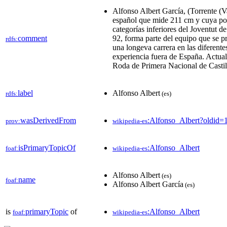
Alfonso Albert García, (Torrente (V
español que mide 211 cm y cuya pos
categorías inferiores del Joventut
comment
92, forma parte del equipo que se
rdfs:
una longeva carrera en las diferente
experiencia fuera de España. Actua
Roda de Primera Nacional de Castil
label
Alfonso Albert
rdfs:
(es)
wasDerivedFrom
:Alfonso_Albert?oldid
prov:
wikipedia-es
isPrimaryTopicOf
:Alfonso_Albert
foaf:
wikipedia-es
Alfonso Albert
(es)
name
foaf:
Alfonso Albert García
(es)
is
primaryTopic
of
:Alfonso_Albert
foaf:
wikipedia-es