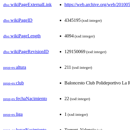
wikiPageExternalLink
https://web.archive.org/web/201
dbo:
wikiPageID
4345195
dbo:
(xsd:integer)
wikiPageLength
4094
dbo:
(xsd:integer)
wikiPageRevisionID
129150069
dbo:
(xsd:integer)
altura
211
prop-es:
(xsd:integer)
club
Baloncesto Club Polideportivo La 
prop-es:
fechaNacimiento
22
prop-es:
(xsd:integer)
liga
1
prop-es:
(xsd:integer)
lugarNacimiento
Torrent, Valencia