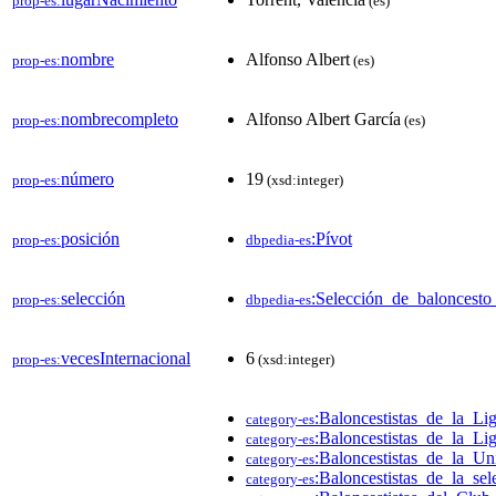
prop-es:
(es)
nombre
Alfonso Albert
prop-es:
(es)
nombrecompleto
Alfonso Albert García
prop-es:
(es)
número
19
prop-es:
(xsd:integer)
posición
:Pívot
prop-es:
dbpedia-es
selección
:Selección_de_baloncest
prop-es:
dbpedia-es
vecesInternacional
6
prop-es:
(xsd:integer)
:Baloncestistas_de_la_
category-es
:Baloncestistas_de_la_L
category-es
:Baloncestistas_de_la_U
category-es
:Baloncestistas_de_la_se
category-es