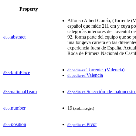
Property
Alfonso Albert García, (Torrente (V
español que mide 211 cm y cuya pos
categorías inferiores del Joventut
abstract
92, forma parte del equipo que se
dbo:
una longeva carrera en las diferente
experiencia fuera de España. Actua
Roda de Primera Nacional de Castil
:Torrente_(Valencia)
dbpedia-es
birthPlace
dbo:
:Valencia
dbpedia-es
nationalTeam
:Selección_de_baloncest
dbo:
dbpedia-es
number
19
dbo:
(xsd:integer)
position
:Pivot
dbo:
dbpedia-es