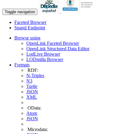
Toggle navigation
Faceted Browser
Sparql Endpoint
Browse using
OpenLink Faceted Browser
OpenLink Structured Data Editor
LodLive Browser
LODmilla Browser
Formats
RDF:
N-Triples
N3
Turtle
JSON
XML
OData:
Atom
JSON
Microdata: