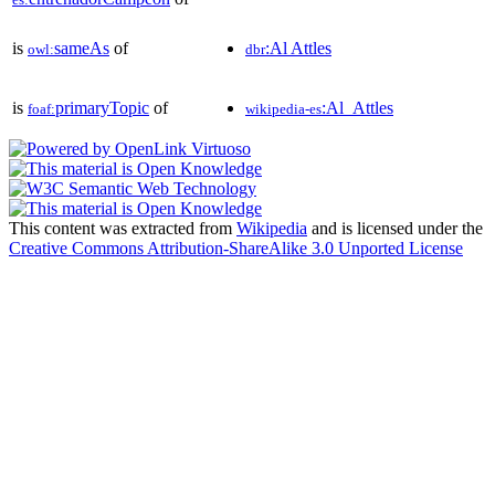
is
sameAs
of
:Al Attles
owl:
dbr
is
primaryTopic
of
:Al_Attles
foaf:
wikipedia-es
This content was extracted from
Wikipedia
and is licensed under the
Creative Commons Attribution-ShareAlike 3.0 Unported License