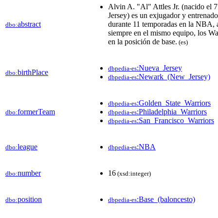
Alvin A. "Al" Attles Jr. (nacido e
Jersey) es un exjugador y entrenad
abstract
durante 11 temporadas en la NBA, a
dbo:
siempre en el mismo equipo, los War
en la posición de base.
(es)
:Nueva_Jersey
dbpedia-es
birthPlace
dbo:
:Newark_(New_Jersey)
dbpedia-es
:Golden_State_Warriors
dbpedia-es
formerTeam
:Philadelphia_Warriors
dbo:
dbpedia-es
:San_Francisco_Warriors
dbpedia-es
league
:NBA
dbo:
dbpedia-es
number
16
dbo:
(xsd:integer)
position
:Base_(baloncesto)
dbo:
dbpedia-es