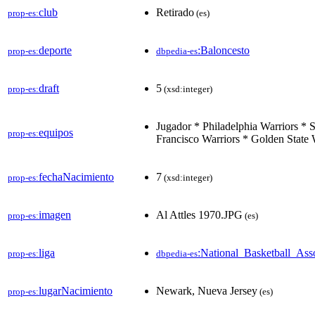
club
Retirado
prop-es:
(es)
deporte
:Baloncesto
prop-es:
dbpedia-es
draft
5
prop-es:
(xsd:integer)
Jugador * Philadelphia Warriors * 
equipos
prop-es:
Francisco Warriors * Golden State 
fechaNacimiento
7
prop-es:
(xsd:integer)
imagen
Al Attles 1970.JPG
prop-es:
(es)
liga
:National_Basketball_Ass
prop-es:
dbpedia-es
lugarNacimiento
Newark, Nueva Jersey
prop-es:
(es)