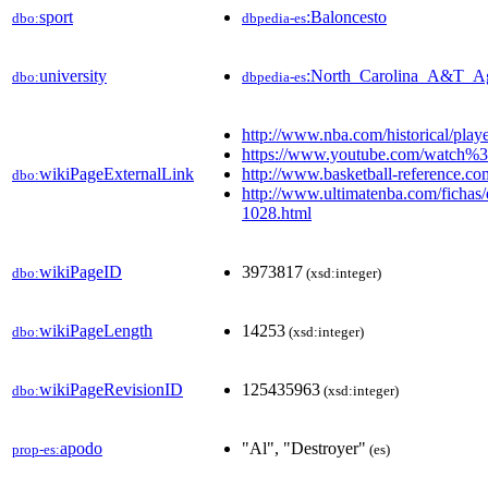
sport
:Baloncesto
dbo:
dbpedia-es
university
:North_Carolina_A&T_A
dbo:
dbpedia-es
http://www.nba.com/historical/play
https://www.youtube.com/watch%
wikiPageExternalLink
http://www.basketball-reference.co
dbo:
http://www.ultimatenba.com/fichas/e
1028.html
wikiPageID
3973817
dbo:
(xsd:integer)
wikiPageLength
14253
dbo:
(xsd:integer)
wikiPageRevisionID
125435963
dbo:
(xsd:integer)
apodo
"Al", "Destroyer"
prop-es:
(es)