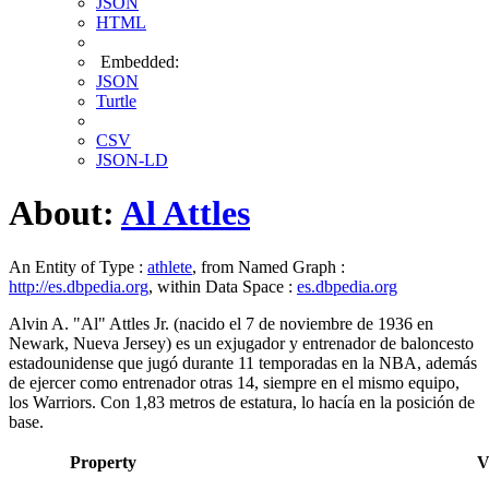
JSON
HTML
Embedded:
JSON
Turtle
CSV
JSON-LD
About:
Al Attles
An Entity of Type :
athlete
, from Named Graph :
http://es.dbpedia.org
, within Data Space :
es.dbpedia.org
Alvin A. "Al" Attles Jr. (nacido el 7 de noviembre de 1936 en
Newark, Nueva Jersey) es un exjugador y entrenador de baloncesto
estadounidense que jugó durante 11 temporadas en la NBA, además
de ejercer como entrenador otras 14, siempre en el mismo equipo,
los Warriors. Con 1,83 metros de estatura, lo hacía en la posición de
base.
Property
V