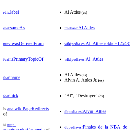
label
Al Attles
rdfs:
(es)
sameAs
:Al Attles
owl:
freebase
wasDerivedFrom
:Al_Attles?oldid=1254
prov:
wikipedia-es
isPrimaryTopicOf
:Al_Attles
foaf:
wikipedia-es
Al Attles
(es)
name
foaf:
Alvin A. Attles Jr.
(es)
nick
"Al", "Destroyer"
foaf:
(es)
is
wikiPageRedirects
dbo:
:Alvin_Attles
dbpedia-es
of
is
prop-
:Finales_de_la_NBA_de_
dbpedia-es
entrenadorCampeón
of
es: