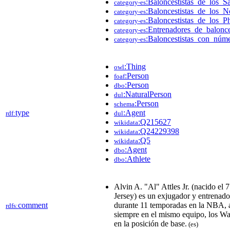
:Baloncestistas_de_los_S
category-es
:Baloncestistas_de_los
category-es
:Baloncestistas_de_los_P
category-es
:Entrenadores_de_balonc
category-es
:Baloncestistas_con_nú
category-es
:Thing
owl
:Person
foaf
:Person
dbo
:NaturalPerson
dul
:Person
schema
type
:Agent
rdf:
dul
:Q215627
wikidata
:Q24229398
wikidata
:Q5
wikidata
:Agent
dbo
:Athlete
dbo
Alvin A. "Al" Attles Jr. (nacido e
Jersey) es un exjugador y entrenad
comment
durante 11 temporadas en la NBA, a
rdfs:
siempre en el mismo equipo, los War
en la posición de base.
(es)