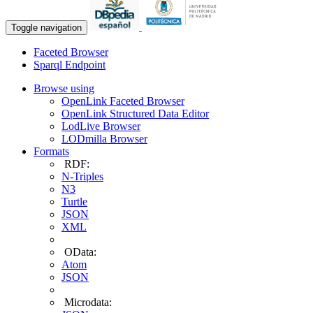
Toggle navigation
Faceted Browser
Sparql Endpoint
Browse using
OpenLink Faceted Browser
OpenLink Structured Data Editor
LodLive Browser
LODmilla Browser
Formats
RDF:
N-Triples
N3
Turtle
JSON
XML
OData:
Atom
JSON
Microdata: