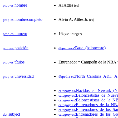
nombre
Al Attles
prop-es:
(es)
nombrecompleto
Alvin A. Attles Jr.
prop-es:
(es)
numero
16
prop-es:
(xsd:integer)
posición
:Base_(baloncesto)
prop-es:
dbpedia-es
títulos
Entrenador * Campeón de la NBA *
prop-es:
universidad
:North_Carolina_A&T_A
prop-es:
dbpedia-es
:Nacidos_en_Newark_(Nu
category-es
:Baloncestistas_de_Nuev
category-es
:Baloncestistas_de_la_N
category-es
:Entrenadores_de_la_N
category-es
:Entrenadores_de_los_Sa
category-es
subject
:Entrenadores_de_los_Go
dct:
category-es