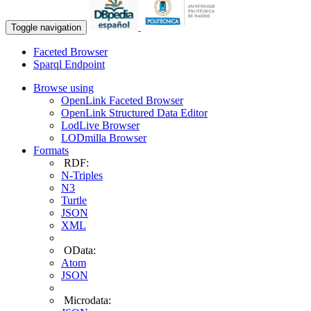
Toggle navigation
Faceted Browser
Sparql Endpoint
Browse using
OpenLink Faceted Browser
OpenLink Structured Data Editor
LodLive Browser
LODmilla Browser
Formats
RDF:
N-Triples
N3
Turtle
JSON
XML
OData:
Atom
JSON
Microdata: