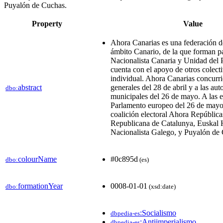
Puyalón de Cuchas.
Property
Value
Ahora Canarias es una federación​ de
ámbito Canario, de la que forman pa
Nacionalista Canaria y Unidad del
cuenta con el apoyo de otros colecti
individual.​ Ahora Canarias concurri
abstract
generales del 28 de abril y a las au
dbo:
municipales del 26 de mayo. A las e
Parlamento europeo del 26 de mayo 
coalición electoral Ahora República
Republicana de Catalunya, Euskal 
Nacionalista Galego, y Puyalón de
colourName
#0c895d
dbo:
(es)
formationYear
0008-01-01
dbo:
(xsd:date)
:Socialismo
dbpedia-es
:Antiimperialismo
dbpedia-es