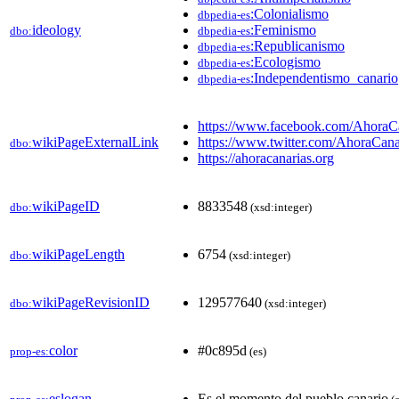
:Colonialismo
dbpedia-es
ideology
:Feminismo
dbo:
dbpedia-es
:Republicanismo
dbpedia-es
:Ecologismo
dbpedia-es
:Independentismo_canario
dbpedia-es
https://www.facebook.com/AhoraC
wikiPageExternalLink
https://www.twitter.com/AhoraCana
dbo:
https://ahoracanarias.org
wikiPageID
8833548
dbo:
(xsd:integer)
wikiPageLength
6754
dbo:
(xsd:integer)
wikiPageRevisionID
129577640
dbo:
(xsd:integer)
color
#0c895d
prop-es:
(es)
eslogan
Es el momento del pueblo canario