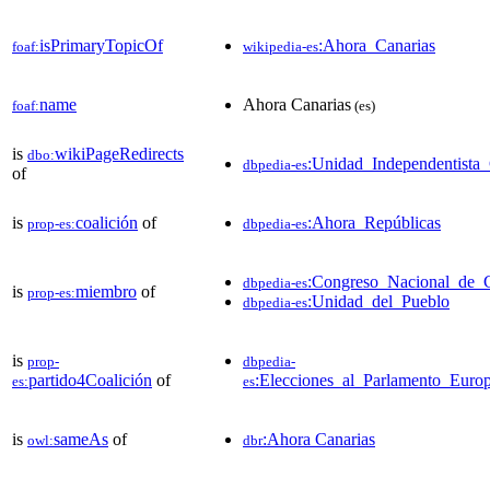
isPrimaryTopicOf
:Ahora_Canarias
foaf:
wikipedia-es
name
Ahora Canarias
foaf:
(es)
is
wikiPageRedirects
dbo:
:Unidad_Independentista_
dbpedia-es
of
is
coalición
of
:Ahora_Repúblicas
prop-es:
dbpedia-es
:Congreso_Nacional_de_C
dbpedia-es
is
miembro
of
prop-es:
:Unidad_del_Pueblo
dbpedia-es
is
prop-
dbpedia-
partido4Coalición
of
:Elecciones_al_Parlamento_Eur
es:
es
is
sameAs
of
:Ahora Canarias
owl:
dbr