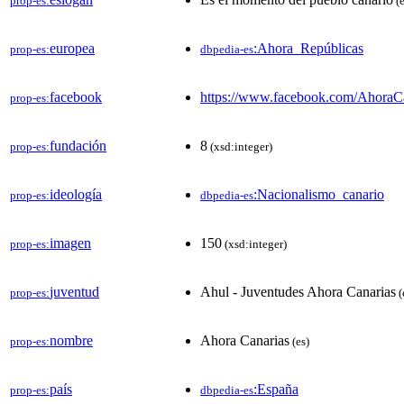
prop-es:
(e
europea
:Ahora_Repúblicas
prop-es:
dbpedia-es
facebook
https://www.facebook.com/AhoraC
prop-es:
fundación
8
prop-es:
(xsd:integer)
ideología
:Nacionalismo_canario
prop-es:
dbpedia-es
imagen
150
prop-es:
(xsd:integer)
juventud
Ahul - Juventudes Ahora Canarias
prop-es:
(
nombre
Ahora Canarias
prop-es:
(es)
país
:España
prop-es:
dbpedia-es