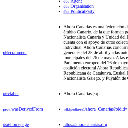
:Agent
dbo
:Organisation
dbo
:PoliticalParty
dbo
Ahora Canarias es una federación​ de
ámbito Canario, de la que forman pa
Nacionalista Canaria y Unidad del
cuenta con el apoyo de otros colecti
individual.​ Ahora Canarias concurri
comment
generales del 28 de abril y a las au
rdfs:
municipales del 26 de mayo. A las e
Parlamento europeo del 26 de mayo 
coalición electoral Ahora República
Republicana de Catalunya, Euskal 
Nacionalista Galego, y Puyalón de
label
Ahora Canarias
rdfs:
(es)
wasDerivedFrom
:Ahora_Canarias?oldi
prov:
wikipedia-es
homepage
https://ahoracanarias.org
foaf: