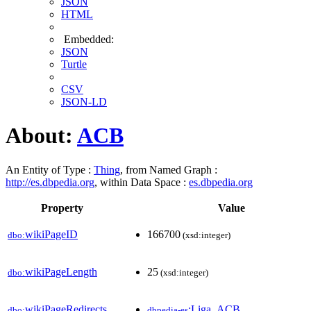
JSON
HTML
Embedded:
JSON
Turtle
CSV
JSON-LD
About:
ACB
An Entity of Type :
Thing
, from Named Graph :
http://es.dbpedia.org
, within Data Space :
es.dbpedia.org
Property
Value
wikiPageID
166700
dbo:
(xsd:integer)
wikiPageLength
25
dbo:
(xsd:integer)
wikiPageRedirects
:Liga_ACB
dbo:
dbpedia-es