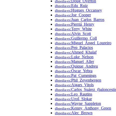
:Doug_Overton
dbpedia-es
:Edu_Ruiz
dbpedia-es
:Hugues_Occansey
dbpedia-es
:Joe_Cooper
dbpedia-es
:Juan_Carlos_Barros
dbpedia-es
:Pierriá_Henry
dbpedia-es
:Terry_White
dbpedia-es
:Alvin_Scott
dbpedia-es
:Guillermo_Coll
dbpedia-es
:Miguel_Ángel_Loureiro
dbpedia-es
:Pep_Palacios
dbpedia-es
:Ahmed_Khalaf
dbpedia-es
:Luke_Nelson
dbpedia-es
:Manuel_Aller
dbpedia-es
:Quique_Andreu
dbpedia-es
:Óscar_Yebra
dbpedia-es
:Pat_Cummings
dbpedia-es
:Phil_Zevenbergen
dbpedia-es
:Aigars_Vitols
dbpedia-es
:Carlos_Suárez_(baloncestis
dbpedia-es
:Leo_Rautins
dbpedia-es
:Uroš_Slokar
dbpedia-es
:Wayne_Sappleton
dbpedia-es
:Kenny_Anthony_Green
dbpedia-es
:Alec_Brown
dbpedia-es