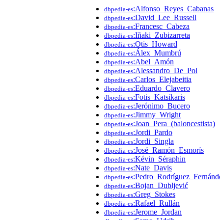
:Alfonso_Reyes_Cabanas
dbpedia-es
:David_Lee_Russell
dbpedia-es
:Francesc_Cabeza
dbpedia-es
:Iñaki_Zubizarreta
dbpedia-es
:Otis_Howard
dbpedia-es
:Álex_Mumbrú
dbpedia-es
:Abel_Amón
dbpedia-es
:Alessandro_De_Pol
dbpedia-es
:Carlos_Elejabeitia
dbpedia-es
:Eduardo_Clavero
dbpedia-es
:Fotis_Katsikaris
dbpedia-es
:Jerónimo_Bucero
dbpedia-es
:Jimmy_Wright
dbpedia-es
:Joan_Pera_(baloncestista)
dbpedia-es
:Jordi_Pardo
dbpedia-es
:Jordi_Singla
dbpedia-es
:José_Ramón_Esmorís
dbpedia-es
:Kévin_Séraphin
dbpedia-es
:Nate_Davis
dbpedia-es
:Pedro_Rodríguez_Fernánd
dbpedia-es
:Bojan_Dubljević
dbpedia-es
:Greg_Stokes
dbpedia-es
:Rafael_Rullán
dbpedia-es
:Jerome_Jordan
dbpedia-es