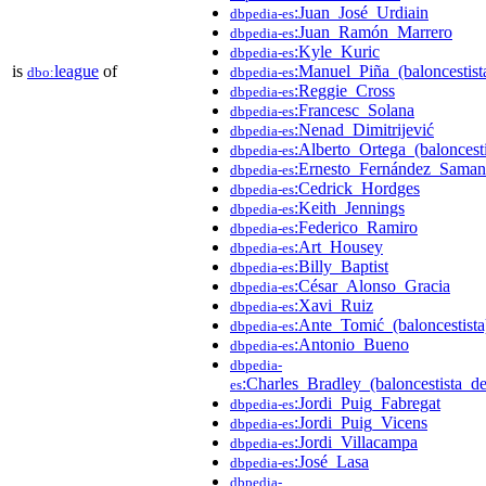
:Juan_José_Urdiain
dbpedia-es
:Juan_Ramón_Marrero
dbpedia-es
:Kyle_Kuric
dbpedia-es
is
league
of
:Manuel_Piña_(baloncestist
dbo:
dbpedia-es
:Reggie_Cross
dbpedia-es
:Francesc_Solana
dbpedia-es
:Nenad_Dimitrijević
dbpedia-es
:Alberto_Ortega_(baloncesti
dbpedia-es
:Ernesto_Fernández_Saman
dbpedia-es
:Cedrick_Hordges
dbpedia-es
:Keith_Jennings
dbpedia-es
:Federico_Ramiro
dbpedia-es
:Art_Housey
dbpedia-es
:Billy_Baptist
dbpedia-es
:César_Alonso_Gracia
dbpedia-es
:Xavi_Ruiz
dbpedia-es
:Ante_Tomić_(baloncestista
dbpedia-es
:Antonio_Bueno
dbpedia-es
dbpedia-
:Charles_Bradley_(baloncestista_d
es
:Jordi_Puig_Fabregat
dbpedia-es
:Jordi_Puig_Vicens
dbpedia-es
:Jordi_Villacampa
dbpedia-es
:José_Lasa
dbpedia-es
dbpedia-