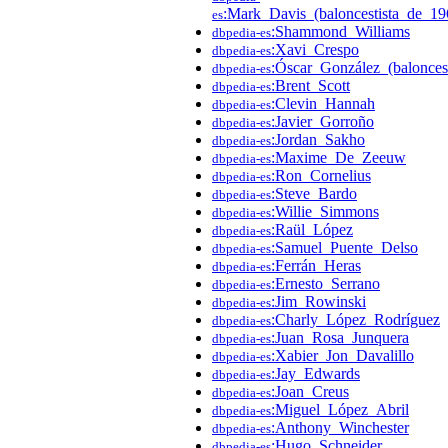
:Mark_Davis_(baloncestista_de_19
es
:Shammond_Williams
dbpedia-es
:Xavi_Crespo
dbpedia-es
:Óscar_González_(baloncest
dbpedia-es
:Brent_Scott
dbpedia-es
:Clevin_Hannah
dbpedia-es
:Javier_Gorroño
dbpedia-es
:Jordan_Sakho
dbpedia-es
:Maxime_De_Zeeuw
dbpedia-es
:Ron_Cornelius
dbpedia-es
:Steve_Bardo
dbpedia-es
:Willie_Simmons
dbpedia-es
:Raül_López
dbpedia-es
:Samuel_Puente_Delso
dbpedia-es
:Ferrán_Heras
dbpedia-es
:Ernesto_Serrano
dbpedia-es
:Jim_Rowinski
dbpedia-es
:Charly_López_Rodríguez
dbpedia-es
:Juan_Rosa_Junquera
dbpedia-es
:Xabier_Jon_Davalillo
dbpedia-es
:Jay_Edwards
dbpedia-es
:Joan_Creus
dbpedia-es
:Miguel_López_Abril
dbpedia-es
:Anthony_Winchester
dbpedia-es
:Hugo_Schneider
dbpedia-es