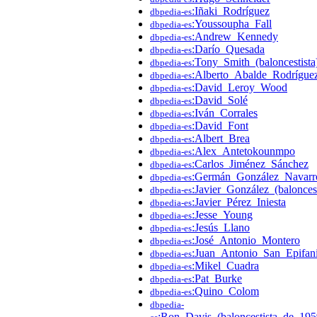
:Iñaki_Rodríguez
dbpedia-es
:Youssoupha_Fall
dbpedia-es
:Andrew_Kennedy
dbpedia-es
:Darío_Quesada
dbpedia-es
:Tony_Smith_(baloncestista
dbpedia-es
:Alberto_Abalde_Rodrígue
dbpedia-es
:David_Leroy_Wood
dbpedia-es
:David_Solé
dbpedia-es
:Iván_Corrales
dbpedia-es
:David_Font
dbpedia-es
:Albert_Brea
dbpedia-es
:Alex_Antetokounmpo
dbpedia-es
:Carlos_Jiménez_Sánchez
dbpedia-es
:Germán_González_Navarr
dbpedia-es
:Javier_González_(baloncest
dbpedia-es
:Javier_Pérez_Iniesta
dbpedia-es
:Jesse_Young
dbpedia-es
:Jesús_Llano
dbpedia-es
:José_Antonio_Montero
dbpedia-es
:Juan_Antonio_San_Epifan
dbpedia-es
:Mikel_Cuadra
dbpedia-es
:Pat_Burke
dbpedia-es
:Quino_Colom
dbpedia-es
dbpedia-
:Ron_Davis_(baloncestista_de_195