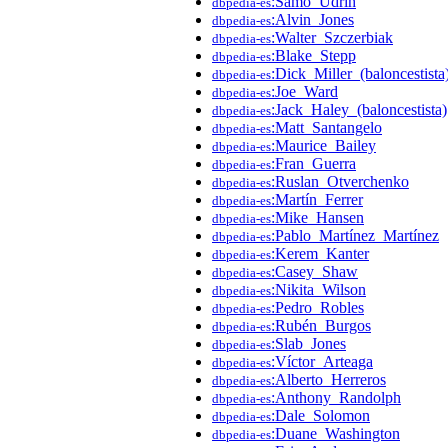
:Samo_Udrih
dbpedia-es
:Alvin_Jones
dbpedia-es
:Walter_Szczerbiak
dbpedia-es
:Blake_Stepp
dbpedia-es
:Dick_Miller_(baloncestista
dbpedia-es
:Joe_Ward
dbpedia-es
:Jack_Haley_(baloncestista)
dbpedia-es
:Matt_Santangelo
dbpedia-es
:Maurice_Bailey
dbpedia-es
:Fran_Guerra
dbpedia-es
:Ruslan_Otverchenko
dbpedia-es
:Martín_Ferrer
dbpedia-es
:Mike_Hansen
dbpedia-es
:Pablo_Martínez_Martínez
dbpedia-es
:Kerem_Kanter
dbpedia-es
:Casey_Shaw
dbpedia-es
:Nikita_Wilson
dbpedia-es
:Pedro_Robles
dbpedia-es
:Rubén_Burgos
dbpedia-es
:Slab_Jones
dbpedia-es
:Víctor_Arteaga
dbpedia-es
:Alberto_Herreros
dbpedia-es
:Anthony_Randolph
dbpedia-es
:Dale_Solomon
dbpedia-es
:Duane_Washington
dbpedia-es