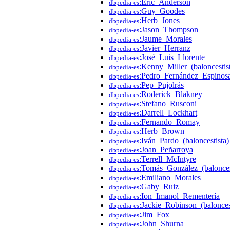
:Eric_Anderson
dbpedia-es
:Guy_Goodes
dbpedia-es
:Herb_Jones
dbpedia-es
:Jason_Thompson
dbpedia-es
:Jaume_Morales
dbpedia-es
:Javier_Herranz
dbpedia-es
:José_Luis_Llorente
dbpedia-es
:Kenny_Miller_(baloncestis
dbpedia-es
:Pedro_Fernández_Espinos
dbpedia-es
:Pep_Pujolrás
dbpedia-es
:Roderick_Blakney
dbpedia-es
:Stefano_Rusconi
dbpedia-es
:Darrell_Lockhart
dbpedia-es
:Fernando_Romay
dbpedia-es
:Herb_Brown
dbpedia-es
:Iván_Pardo_(baloncestista)
dbpedia-es
:Joan_Peñarroya
dbpedia-es
:Terrell_McIntyre
dbpedia-es
:Tomás_González_(balonces
dbpedia-es
:Emiliano_Morales
dbpedia-es
:Gaby_Ruiz
dbpedia-es
:Ion_Imanol_Rementería
dbpedia-es
:Jackie_Robinson_(balonces
dbpedia-es
:Jim_Fox
dbpedia-es
:John_Shurna
dbpedia-es