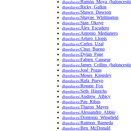
:Ramón_Moya_(baloncestis
dbpedia-es
:Ricky_Gallon
dbpedia-es
:Shawn_Dawson
dbpedia-es
:Shayne_Whittington
dbpedia-es
:Stan_Okoye
dbpedia-es
:Álex_Escudero
dbpedia-es
:Antonio_Medianero
dbpedia-es
:Arturo_Llopis
dbpedia-es
:Carlos_Uzal
dbpedia-es
:Chus_Bueno
dbpedia-es
:Dylan_Page
dbpedia-es
:Fabien_Causeur
dbpedia-es
:James_Collins_(baloncestis
dbpedia-es
:José_Pozas
dbpedia-es
:Moses_Kingsley
dbpedia-es
:Rafa_Pueyo
dbpedia-es
:Reggie_Fox
dbpedia-es
:Seth_Hinrichs
dbpedia-es
:Andrew_Albicy
dbpedia-es
:Pau_Ribas
dbpedia-es
:Tharon_Mayes
dbpedia-es
:Alessandro_Abbio
dbpedia-es
:Dontonio_Wingfield
dbpedia-es
:Raimon_Barneda
dbpedia-es
:Ben_McDonald
dbpedia-es