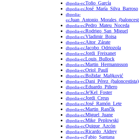
:Toño_García
dbpedia-es
:José_María_Silva_Barroso
dbpedia-es
dbpedia-
:Juan_Antonio_Morales_(baloncesti
es
:Pedro_Mateu_Noceda
dbpedia-es
:Rodrigo_San_Miguel
dbpedia-es
:Vladimir_Boisa
dbpedia-es
:Aitor_Zárate
dbpedia-es
:Jacobo_Odriozola
dbpedia-es
:Jordi_Freixanet
dbpedia-es
:Louis_Bullock
dbpedia-es
:Martin_Hermannsson
dbpedia-es
:Oriol_Paulí
dbpedia-es
:Božidar_Maljković
dbpedia-es
:Dani_Pérez_(baloncestista)
dbpedia-es
:Eduardo_Piñero
dbpedia-es
:Je'Kel_Foster
dbpedia-es
:Jordi_Creus
dbpedia-es
:José_Ramón_Lete
dbpedia-es
:Martin_Rančík
dbpedia-es
:Miguel_Juane
dbpedia-es
:Mike_Peplowski
dbpedia-es
:Quique_Azcón
dbpedia-es
:Ricardo_Aldrey
dbpedia-es
:Fabio_Santana
dbpedia-es