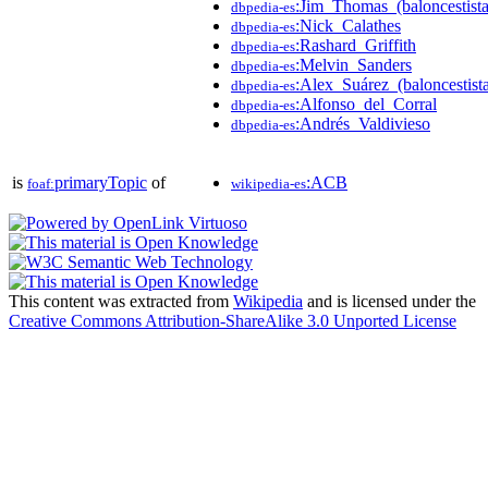
:Jim_Thomas_(baloncestista
dbpedia-es
:Nick_Calathes
dbpedia-es
:Rashard_Griffith
dbpedia-es
:Melvin_Sanders
dbpedia-es
:Alex_Suárez_(baloncestist
dbpedia-es
:Alfonso_del_Corral
dbpedia-es
:Andrés_Valdivieso
dbpedia-es
is
primaryTopic
of
:ACB
foaf:
wikipedia-es
This content was extracted from
Wikipedia
and is licensed under the
Creative Commons Attribution-ShareAlike 3.0 Unported License