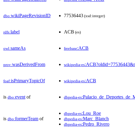
wikiPageRevisionID
77536443
dbo:
(xsd:integer)
label
ACB
rdfs:
(es)
sameAs
:ACB
owl:
freebase
wasDerivedFrom
:ACB?oldid=77536443&
prov:
wikipedia-es
isPrimaryTopicOf
:ACB
foaf:
wikipedia-es
is
event
of
:Palacio_de_Deportes_de_
dbo:
dbpedia-es
:Lou_Roe
dbpedia-es
is
formerTeam
of
:Marc_Blanch
dbo:
dbpedia-es
:Pedro_Rivero
dbpedia-es