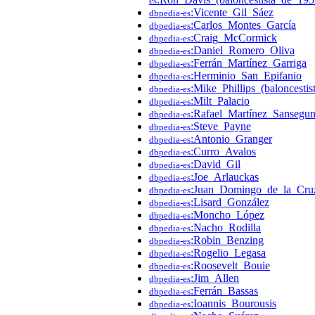
es
:Vicente_Gil_Sáez
dbpedia-es
:Carlos_Montes_García
dbpedia-es
:Craig_McCormick
dbpedia-es
:Daniel_Romero_Oliva
dbpedia-es
:Ferrán_Martínez_Garriga
dbpedia-es
:Herminio_San_Epifanio
dbpedia-es
:Mike_Phillips_(baloncestis
dbpedia-es
:Milt_Palacio
dbpedia-es
:Rafael_Martínez_Sansegu
dbpedia-es
:Steve_Payne
dbpedia-es
:Antonio_Granger
dbpedia-es
:Curro_Avalos
dbpedia-es
:David_Gil
dbpedia-es
:Joe_Arlauckas
dbpedia-es
:Juan_Domingo_de_la_Cru
dbpedia-es
:Lisard_González
dbpedia-es
:Moncho_López
dbpedia-es
:Nacho_Rodilla
dbpedia-es
:Robin_Benzing
dbpedia-es
:Rogelio_Legasa
dbpedia-es
:Roosevelt_Bouie
dbpedia-es
:Jim_Allen
dbpedia-es
:Ferrán_Bassas
dbpedia-es
:Ioannis_Bourousis
dbpedia-es