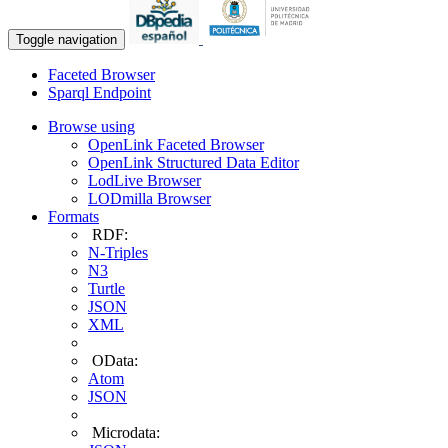
Toggle navigation
Faceted Browser
Sparql Endpoint
Browse using
OpenLink Faceted Browser
OpenLink Structured Data Editor
LodLive Browser
LODmilla Browser
Formats
RDF:
N-Triples
N3
Turtle
JSON
XML
OData:
Atom
JSON
Microdata: