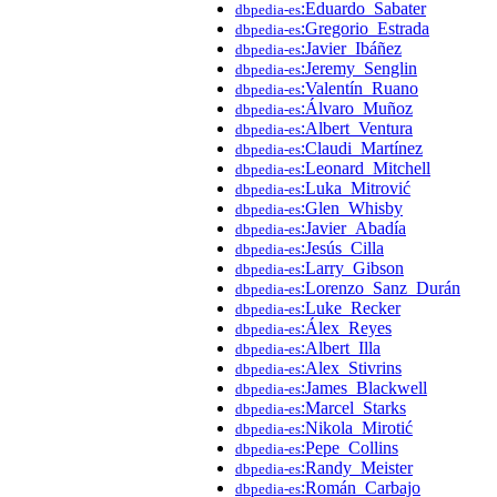
:Eduardo_Sabater
dbpedia-es
:Gregorio_Estrada
dbpedia-es
:Javier_Ibáñez
dbpedia-es
:Jeremy_Senglin
dbpedia-es
:Valentín_Ruano
dbpedia-es
:Álvaro_Muñoz
dbpedia-es
:Albert_Ventura
dbpedia-es
:Claudi_Martínez
dbpedia-es
:Leonard_Mitchell
dbpedia-es
:Luka_Mitrović
dbpedia-es
:Glen_Whisby
dbpedia-es
:Javier_Abadía
dbpedia-es
:Jesús_Cilla
dbpedia-es
:Larry_Gibson
dbpedia-es
:Lorenzo_Sanz_Durán
dbpedia-es
:Luke_Recker
dbpedia-es
:Álex_Reyes
dbpedia-es
:Albert_Illa
dbpedia-es
:Alex_Stivrins
dbpedia-es
:James_Blackwell
dbpedia-es
:Marcel_Starks
dbpedia-es
:Nikola_Mirotić
dbpedia-es
:Pepe_Collins
dbpedia-es
:Randy_Meister
dbpedia-es
:Román_Carbajo
dbpedia-es