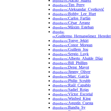
:Nacho_Suárez
dbpedia-es
:Tim_Perry
dbpedia-es
:Aleksandar_Cvetković
dbpedia-es
:Bobby_Lee_Hurt
dbpedia-es
:Carlos_Farfán
dbpedia-es
:César_Arranz
dbpedia-es
:Màxim_Esteban
dbpedia-es
dbpedia-
:Guillermo_Hernangómez_Hereder
es
:Tonye_Jekiri
dbpedia-es
:Conor_Morgan
dbpedia-es
:Guillem_Jou
dbpedia-es
:Sergio_Luyk
dbpedia-es
:Alberto_Abalde_Díaz
dbpedia-es
:Bill_Phillips
dbpedia-es
:Deng_Mayot
dbpedia-es
:Jimmy_Oliver
dbpedia-es
:Marc_García
dbpedia-es
:Philip_Scrubb
dbpedia-es
:Raúl_Capablo
dbpedia-es
:Sadiel_Rojas
dbpedia-es
:Víctor_Escorial
dbpedia-es
:Winfred_King
dbpedia-es
:Agustín_Cuesta
dbpedia-es
:Bandja_Sy
dbpedia-es