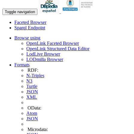
Toggle navigation
Faceted Browser
Sparql Endpoint
Browse using
OpenLink Faceted Browser
OpenLink Structured Data Editor
LodLive Browser
LODmilla Browser
Formats
RDF:
N-Triples
N3
Turtle
JSON
XML
OData:
Atom
JSON
Microdata: