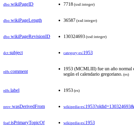
wikiPageID
7718
dbo:
(xsd:integer)
wikiPageLength
36587
dbo:
(xsd:integer)
wikiPageRevisionID
130324693
dbo:
(xsd:integer)
subject
:1953
dct:
category-es
1953 (MCMLIII) fue un año normal 
comment
rdfs:
según el calendario gregoriano.
(es)
label
1953
rdfs:
(es)
wasDerivedFrom
:1953?oldid=130324693
prov:
wikipedia-es
isPrimaryTopicOf
:1953
foaf:
wikipedia-es