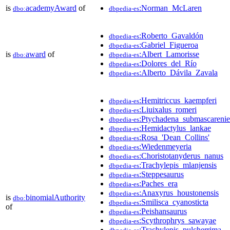
is
academyAward
of
:Norman_McLaren
dbo:
dbpedia-es
:Roberto_Gavaldón
dbpedia-es
:Gabriel_Figueroa
dbpedia-es
is
award
of
:Albert_Lamorisse
dbo:
dbpedia-es
:Dolores_del_Río
dbpedia-es
:Alberto_Dávila_Zavala
dbpedia-es
:Hemitriccus_kaempferi
dbpedia-es
:Liuixalus_romeri
dbpedia-es
:Ptychadena_submascarenie
dbpedia-es
:Hemidactylus_lankae
dbpedia-es
:Rosa_'Dean_Collins'
dbpedia-es
:Wiedenmeyeria
dbpedia-es
:Choristotanyderus_nanus
dbpedia-es
:Trachylepis_mlanjensis
dbpedia-es
:Steppesaurus
dbpedia-es
:Paches_era
dbpedia-es
:Anaxyrus_houstonensis
dbpedia-es
is
binomialAuthority
dbo:
:Smilisca_cyanosticta
dbpedia-es
of
:Peishansaurus
dbpedia-es
:Scythrophrys_sawayae
dbpedia-es
:Trachylepis_pulcherrima