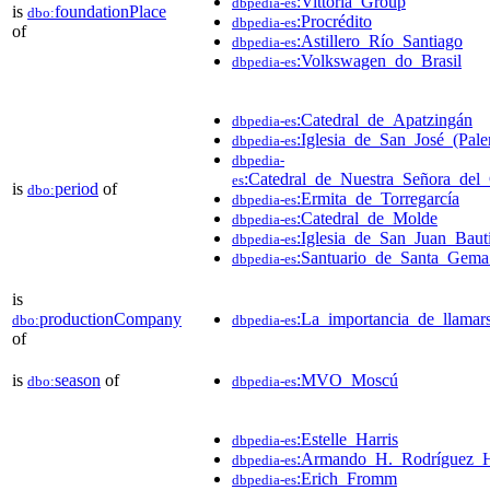
:Vittoria_Group
dbpedia-es
is
foundationPlace
dbo:
:Procrédito
dbpedia-es
of
:Astillero_Río_Santiago
dbpedia-es
:Volkswagen_do_Brasil
dbpedia-es
:Catedral_de_Apatzingán
dbpedia-es
:Iglesia_de_San_José_(Pale
dbpedia-es
dbpedia-
:Catedral_de_Nuestra_Señora_del
es
is
period
of
dbo:
:Ermita_de_Torregarcía
dbpedia-es
:Catedral_de_Molde
dbpedia-es
:Iglesia_de_San_Juan_Baut
dbpedia-es
:Santuario_de_Santa_Gema
dbpedia-es
is
productionCompany
:La_importancia_de_llamar
dbo:
dbpedia-es
of
is
season
of
:MVO_Moscú
dbo:
dbpedia-es
:Estelle_Harris
dbpedia-es
:Armando_H._Rodríguez_
dbpedia-es
:Erich_Fromm
dbpedia-es