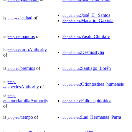
:José_E._Santos
dbpedia-es
is
lealtad
of
prop-es:
:Macario_Gaxiola
dbpedia-es
is
mandos
of
:Vasili_Chuikov
prop-es:
dbpedia-es
is
ordoAuthority
prop-es:
:Desmostylia
dbpedia-es
of
is
premios
of
:Santiago_Lorén
prop-es:
dbpedia-es
is
prop-
:Odontesthes_humensis
dbpedia-es
speciesAuthority
of
es:
is
prop-
superfamiliaAuthority
:Fallotaspidoidea
es:
dbpedia-es
of
is
tiempo
of
:Las_Hermanas_Parra
prop-es:
dbpedia-es