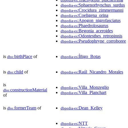
dbpedia-es
:Sphaenorhynchus_surdus
dbpedia-es
:Crocidura_zimmermanni
dbpedia-es
:Coeligena_orina
dbpedia-es
:Apogon_nigrofasciatus
dbpedia-es
:Phaedrolosaurus
dbpedia-es
:Begonia_aceroides
dbpedia-es
:Odontesthes_retropinnis
dbpedia-es
:Pseudophryne_corroboree
dbpedia-es
is
birthPlace
of
:Íñigo_Botas
dbo:
dbpedia-es
is
child
of
:Raúl_Nicandro_Morales
dbo:
dbpedia-es
is
:Villa_Monzeglio
dbpedia-es
constructionMaterial
dbo:
:Villa_Planchart
dbpedia-es
of
is
formerTeam
of
:Dean_Kelley
dbo:
dbpedia-es
:NTT
dbpedia-es