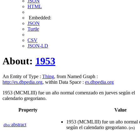
JSON
HTML
Embedded:
JSON
Turtle
CSV
JSON-LD
About:
1953
An Entity of Type :
Thing
, from Named Graph :
http://es.dbpedia.org
, within Data Space :
es.dbpedia.org
1953 (MCMLIII) fue un año normal comenzado en jueves según el
calendario gregoriano.
Property
Value
1953 (MCMLIII) fue un año normal 
abstract
dbo:
según el calendario gregoriano.
(es)