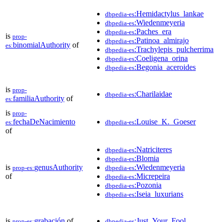
:Hemidactylus_lankae
dbpedia-es
:Wiedenmeyeria
dbpedia-es
:Paches_era
dbpedia-es
is
prop-
:Patinoa_almirajo
dbpedia-es
binomialAuthority
of
es:
:Trachylepis_pulcherrima
dbpedia-es
:Coeligena_orina
dbpedia-es
:Begonia_aceroides
dbpedia-es
is
prop-
:Charilaidae
dbpedia-es
familiaAuthority
of
es:
is
prop-
fechaDeNacimiento
:Louise_K._Goeser
es:
dbpedia-es
of
:Natriciteres
dbpedia-es
:Blomia
dbpedia-es
is
genusAuthority
:Wiedenmeyeria
prop-es:
dbpedia-es
of
:Micrepeira
dbpedia-es
:Pozonia
dbpedia-es
:Iseia_luxurians
dbpedia-es
is
grabación
of
:Just_Your_Fool
prop-es:
dbpedia-es