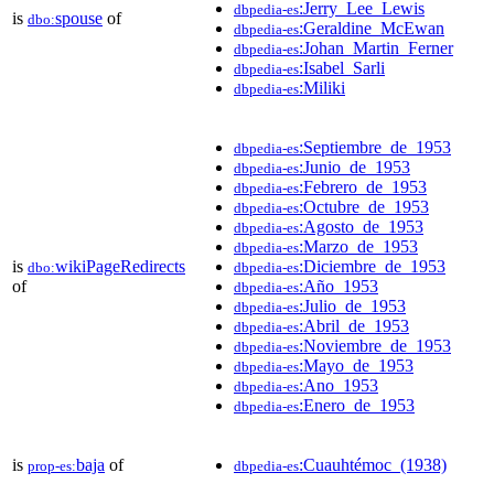
:Jerry_Lee_Lewis
dbpedia-es
is
spouse
of
dbo:
:Geraldine_McEwan
dbpedia-es
:Johan_Martin_Ferner
dbpedia-es
:Isabel_Sarli
dbpedia-es
:Miliki
dbpedia-es
:Septiembre_de_1953
dbpedia-es
:Junio_de_1953
dbpedia-es
:Febrero_de_1953
dbpedia-es
:Octubre_de_1953
dbpedia-es
:Agosto_de_1953
dbpedia-es
:Marzo_de_1953
dbpedia-es
is
wikiPageRedirects
:Diciembre_de_1953
dbo:
dbpedia-es
of
:Año_1953
dbpedia-es
:Julio_de_1953
dbpedia-es
:Abril_de_1953
dbpedia-es
:Noviembre_de_1953
dbpedia-es
:Mayo_de_1953
dbpedia-es
:Ano_1953
dbpedia-es
:Enero_de_1953
dbpedia-es
is
baja
of
:Cuauhtémoc_(1938)
prop-es:
dbpedia-es