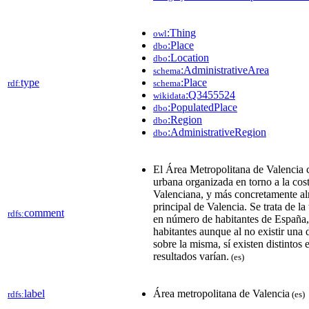
:Thing
owl
:Place
dbo
:Location
dbo
:AdministrativeArea
schema
type
:Place
rdf:
schema
:Q3455524
wikidata
:PopulatedPlace
dbo
:Region
dbo
:AdministrativeRegion
dbo
El Área Metropolitana de Valencia
urbana organizada en torno a la co
Valenciana, y más concretamente al
principal de Valencia. Se trata de l
comment
rdfs:
en número de habitantes de España
habitantes aunque al no existir una d
sobre la misma, sí existen distintos
resultados varían.
(es)
label
Área metropolitana de Valencia
rdfs:
(es)