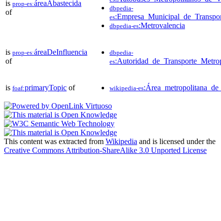
is
áreaAbastecida
prop-es:
dbpedia-
of
:Empresa_Municipal_de_Transpor
es
:Metrovalencia
dbpedia-es
is
áreaDeInfluencia
prop-es:
dbpedia-
of
:Autoridad_de_Transporte_Metro
es
is
primaryTopic
of
:Área_metropolitana_de
foaf:
wikipedia-es
This content was extracted from
Wikipedia
and is licensed under the
Creative Commons Attribution-ShareAlike 3.0 Unported License