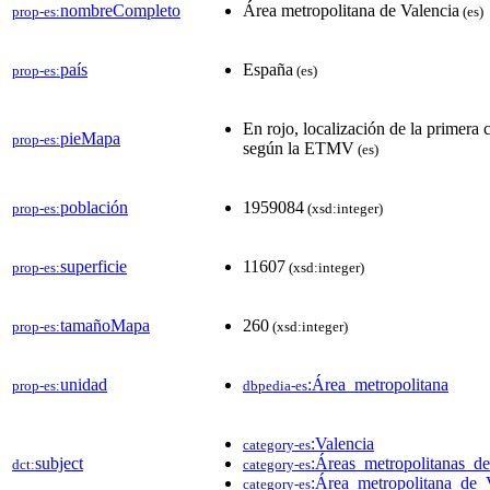
nombreCompleto
Área metropolitana de Valencia
prop-es:
(es)
país
España
prop-es:
(es)
En rojo, localización de la primera 
pieMapa
prop-es:
según la ETMV
(es)
población
1959084
prop-es:
(xsd:integer)
superficie
11607
prop-es:
(xsd:integer)
tamañoMapa
260
prop-es:
(xsd:integer)
unidad
:Área_metropolitana
prop-es:
dbpedia-es
:Valencia
category-es
subject
:Áreas_metropolitanas_d
dct:
category-es
:Área_metropolitana_de_
category-es