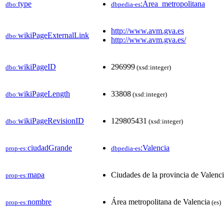
type
:Área_metropolitana
dbo:
dbpedia-es
http://www.avm.gva.es
wikiPageExternalLink
dbo:
http://www.avm.gva.es/
wikiPageID
296999
dbo:
(xsd:integer)
wikiPageLength
33808
dbo:
(xsd:integer)
wikiPageRevisionID
129805431
dbo:
(xsd:integer)
ciudadGrande
:Valencia
prop-es:
dbpedia-es
mapa
Ciudades de la provincia de Valenc
prop-es:
nombre
Área metropolitana de Valencia
prop-es:
(es)