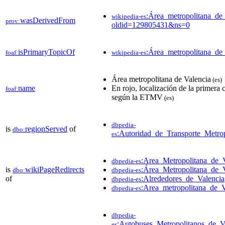
:Área_metropolitana_de
wikipedia-es
wasDerivedFrom
prov:
oldid=129805431&ns=0
isPrimaryTopicOf
:Área_metropolitana_de
foaf:
wikipedia-es
Área metropolitana de Valencia
(es)
name
En rojo, localización de la primera 
foaf:
según la ETMV
(es)
dbpedia-
is
regionServed
of
dbo:
:Autoridad_de_Transporte_Metro
es
:Area_Metropolitana_de_
dbpedia-es
is
wikiPageRedirects
:Área_Metropolitana_de_
dbo:
dbpedia-es
of
:Alrededores_de_Valencia
dbpedia-es
:Area_metropolitana_de_V
dbpedia-es
dbpedia-
:Autobuses_Metropolitanos_de_V
es