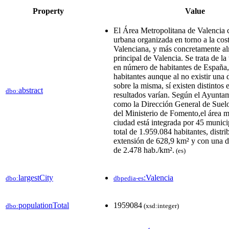
Property
Value
El Área Metropolitana de Valencia
urbana organizada en torno a la co
Valenciana, y más concretamente al
principal de Valencia. Se trata de l
en número de habitantes de España
habitantes aunque al no existir una d
sobre la misma, sí existen distintos
abstract
dbo:
resultados varían. Según el Ayuntam
como la Dirección General de Suelo
del Ministerio de Fomento,​el área m
ciudad está integrada por 45 munic
total de 1.959.084 habitantes, distr
extensión de 628,9 km² y con una 
de 2.478 hab./km².
(es)
largestCity
:Valencia
dbo:
dbpedia-es
populationTotal
1959084
dbo:
(xsd:integer)