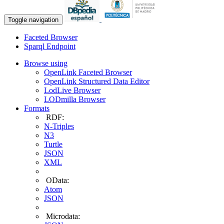
Toggle navigation
Faceted Browser
Sparql Endpoint
Browse using
OpenLink Faceted Browser
OpenLink Structured Data Editor
LodLive Browser
LODmilla Browser
Formats
RDF:
N-Triples
N3
Turtle
JSON
XML
OData:
Atom
JSON
Microdata: