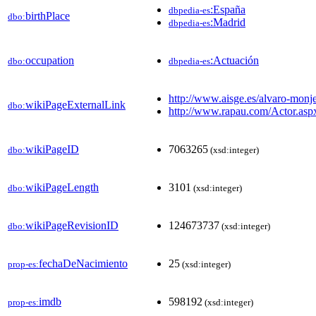
:España
dbpedia-es
birthPlace
dbo:
:Madrid
dbpedia-es
occupation
:Actuación
dbo:
dbpedia-es
http://www.aisge.es/alvaro-monj
wikiPageExternalLink
dbo:
http://www.rapau.com/Actor.
wikiPageID
7063265
dbo:
(xsd:integer)
wikiPageLength
3101
dbo:
(xsd:integer)
wikiPageRevisionID
124673737
dbo:
(xsd:integer)
fechaDeNacimiento
25
prop-es:
(xsd:integer)
imdb
598192
prop-es:
(xsd:integer)