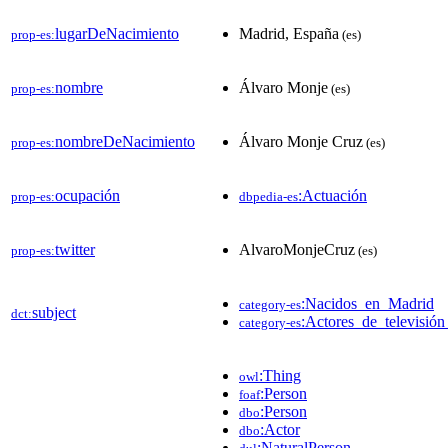
lugarDeNacimiento
Madrid, España
prop-es:
(es)
nombre
Álvaro Monje
prop-es:
(es)
nombreDeNacimiento
Álvaro Monje Cruz
prop-es:
(es)
ocupación
:Actuación
prop-es:
dbpedia-es
twitter
AlvaroMonjeCruz
prop-es:
(es)
:Nacidos_en_Madrid
category-es
subject
dct:
:Actores_de_televisió
category-es
:Thing
owl
:Person
foaf
:Person
dbo
:Actor
dbo
:NaturalPerson