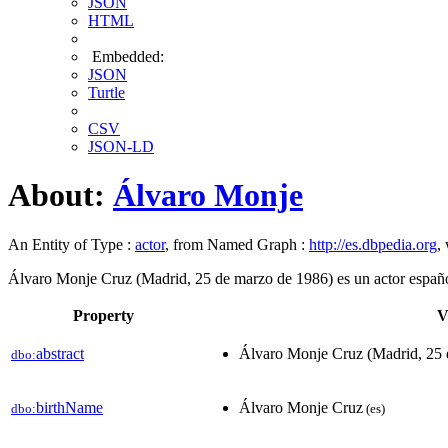
JSON
HTML
Embedded:
JSON
Turtle
CSV
JSON-LD
About:
Álvaro Monje
An Entity of Type :
actor
, from Named Graph :
http://es.dbpedia.org
,
Álvaro Monje Cruz (Madrid, 25 de marzo de 1986) es un actor españo
Property
V
abstract
Álvaro Monje Cruz (Madrid, 25 d
dbo:
birthName
Álvaro Monje Cruz
dbo:
(es)