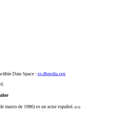
 within Data Space :
es.dbpedia.org
l.
alue
e marzo de 1986) es un actor español.
(es)