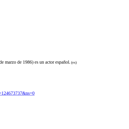
e marzo de 1986) es un actor español.
(es)
d=124673737&ns=0