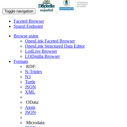
Toggle navigation
Faceted Browser
Sparql Endpoint
Browse using
OpenLink Faceted Browser
OpenLink Structured Data Editor
LodLive Browser
LODmilla Browser
Formats
RDF:
N-Triples
N3
Turtle
JSON
XML
OData:
Atom
JSON
Microdata: