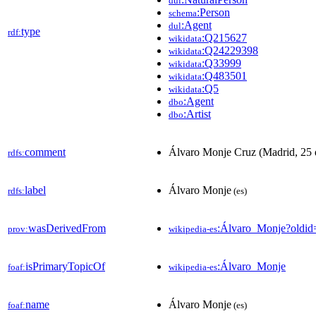
dul
:Person
schema
:Agent
dul
type
rdf:
:Q215627
wikidata
:Q24229398
wikidata
:Q33999
wikidata
:Q483501
wikidata
:Q5
wikidata
:Agent
dbo
:Artist
dbo
comment
Álvaro Monje Cruz (Madrid, 25 d
rdfs:
label
Álvaro Monje
rdfs:
(es)
wasDerivedFrom
:Álvaro_Monje?oldi
prov:
wikipedia-es
isPrimaryTopicOf
:Álvaro_Monje
foaf:
wikipedia-es
name
Álvaro Monje
foaf:
(es)